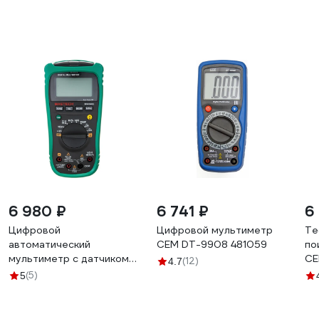
6 980 ₽
6 741 ₽
6
Цифровой
Цифровой мультиметр
Те
автоматический
СЕМ DT-9908 481059
по
мультиметр с датчиком
СЕ
(12)
4.7
бесконтактного
(5)
5
обнаружения Mastech
MS8360G AC 00-
00000280