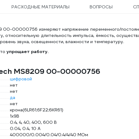
РАСХОДНЫЕ МАТЕРИАЛЫ
ВОПРОСЫ
С
9 00-00000756 измеряют напряжение переменного/постоян
ту, относительную длительность импульса, ёмкость, осущест
уровень звука, освещенности, влажности и температуру.
что
упрощает работу.
stech MS8209 00-00000756
цифровой
нет
нет
да
нет
крона(6LR61;6F22;6KR61)
1х9B
0.4, 4, 40, 400, 600 В
0.04, 0.4, 10 А
400000/0.004/0.04/0.4/4/40 МОм