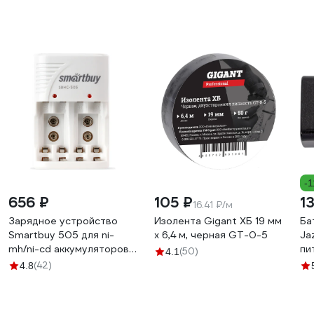
-
656 ₽
105 ₽
1
16.41 ₽/м
Зарядное устройство
Изолента Gigant ХБ 19 мм
Ба
Smartbuy 505 для ni-
х 6,4 м, черная GT-0-5
Jа
mh/ni-cd аккумуляторов,
пи
(50)
4.1
автоматическое SBHC-
"к
(42)
4.8
505
Al