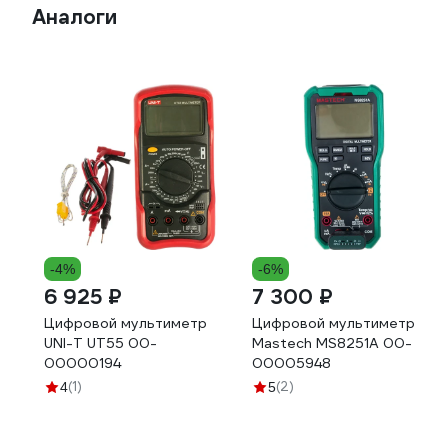
Аналоги
-4%
-6%
6 925 ₽
7 300 ₽
Цифровой мультиметр
Цифровой мультиметр
UNI-T UT55 00-
Mastech MS8251A 00-
00000194
00005948
(1)
(2)
4
5