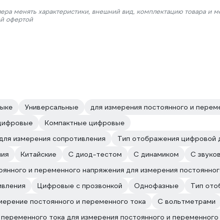
лера менять характеристики, внешний вид, комплектацию товара и м
ой офертой
зыке
Универсальные
для измерения постоянного и перем
цифровые
Компактные цифровые
 для измерения сопротивления
Тип отображения цифровой 
ния
Китайские
С диод-тестом
С динамиком
С звуко
оянного и переменного напряжения для измерения постоянног
ивления
Цифровые с прозвонкой
Однофазные
Тип ото
мерение постоянного и переменного тока
С вольтметрами
 переменного тока для измерения постоянного и переменного