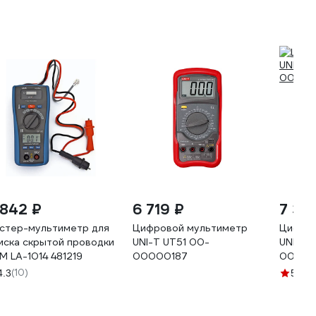
 842 ₽
6 719 ₽
7 315
стер-мультиметр для
Цифровой мультиметр
Цифров
иска скрытой проводки
UNI-T UT51 00-
UNI-T 
М LA-1014 481219
00000187
00000
(10)
(1)
4.3
5