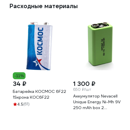
Расходные материалы
-11%
34 ₽
1 300 ₽
650 ₽/шт
Батарейка КОСМОС 6F22
Аккумулятор Nevacell
1Sкрона KOC6F22
Unique Energy Ni-Mh 9V
(61)
4.5
250 mAh box 2
4687207470025