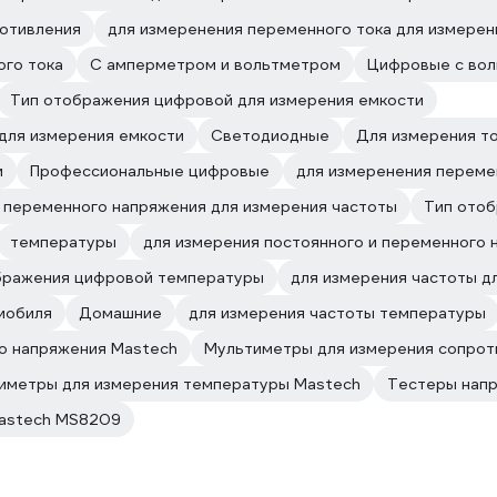
ротивления
для измеренения переменного тока для измерен
ого тока
С амперметром и вольтметром
Цифровые с во
Тип отображения цифровой для измерения емкости
для измерения емкости
Светодиодные
Для измерения то
и
Профессиональные цифровые
для измеренения переме
и переменного напряжения для измерения частоты
Тип отоб
температуры
для измерения постоянного и переменного
бражения цифровой температуры
для измерения частоты д
мобиля
Домашние
для измерения частоты температуры
о напряжения Mastech
Мультиметры для измерения сопрот
иметры для измерения температуры Mastech
Тестеры нап
astech MS8209