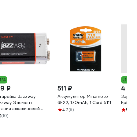
11%
-10%
39 ₽
511 ₽
4 50
тарейка Jazzway
Аккумулятор Minamoto
Зарядн
zzway Элемент
6F22, 170mAh, 1 Card 5111
Epilso
тания алкалиновый
(9)
(9)
4.2
5
рона" 6LR61 9В Ultra
(10)
5
kaline BL-1 5005075