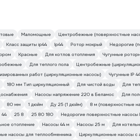
товые
Маломощные
Центробежные (поверхностные нас
Класс защиты ip44
Ip44
Ротор мокрый
Недорогие (п
тором
Красные
Для котлов отопления
Чугунные ротор
тробежные
Для теплого пола
Центробежные (циркуляцио
изированных работ (циркуляционные насосы)
Чугунные IP 4
180 мм Тип циркуляционный
Для чистой воды
Для теп
одоснабжения
Насосы напряжение 220 в Беламос
Для по
80 мм
1 дюйм
Ду 25 (1 дюйм)
8 м (поверхностные н
 44
25 8
25 80 180
Недорогие поверхностные насосы
ьное отопление
Насосы 44 м
Насосы 25 м
Для котель
ные насосы для теплообменника
Циркуляционные насосы с 