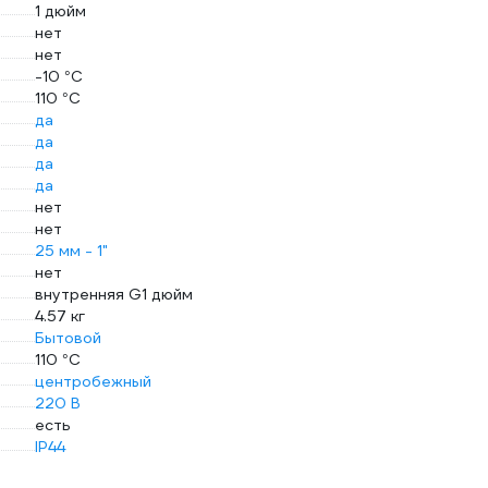
1 дюйм
нет
нет
-10 °С
110 °С
да
да
да
да
нет
нет
25 мм - 1"
нет
внутренняя G1 дюйм
4.57 кг
Бытовой
110 °С
центробежный
220 В
есть
IP44