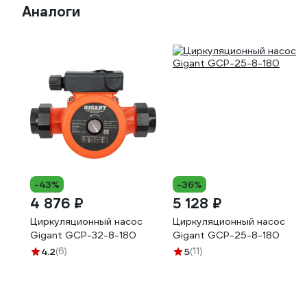
Аналоги
-43%
-36%
4 876 ₽
5 128 ₽
Циркуляционный насос
Циркуляционный насос
Gigant GСP-32-8-180
Gigant GСP-25-8-180
4.2
(6)
5
(11)