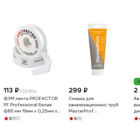
-
113 ₽
299 ₽
2
7.53 ₽/м
ФУМ лента PROFACTOR
Смазка для
Ав
PF Professional белая
канализационных труб
вы
Ф85 мм 19мм х 0,25мм х
MasterProf
ди
15м PF FE 530
МАСТЕРПЛАСТ (туба 250
Le
5
(60)
5
(4)
г.) ИС.131740
16