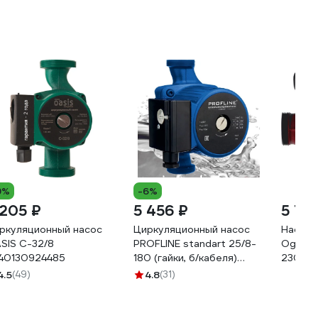
9%
-6%
 205 ₽
5 456 ₽
5 75
ркуляционный насос
Циркуляционный насос
Насос 
SIS C-32/8
PROFLINE standart 25/8-
Ogint 
40130924485
180 (гайки, б/кабеля)
230В в/
УТ-00047622
4.5
(49)
4.8
(31)