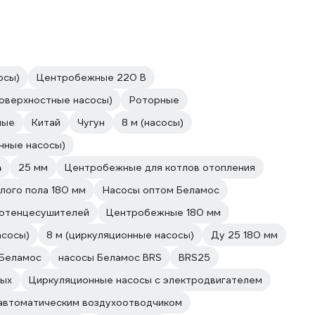
осы)
Центробежные 220 В
оверхностные насосы)
Роторные
ные
Китай
Чугун
8 м (насосы)
нные насосы)
4
25 мм
Центробежные для котлов отопления
лого пола 180 мм
Насосы оптом Беламос
лотенцесушителей
Центробежные 180 мм
асосы)
8 м (циркуляционные насосы)
Ду 25 180 мм
 Беламос
насосы Беламос BRS
BRS25
ных
Циркуляционные насосы с электродвигателем
автоматическим воздухоотводчиком