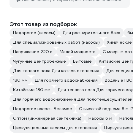
Этот товар из подборок
Недорогие (насосы)
Для расширительного бака
бы
Для специализированных работ (насосы)
Химические
Напряжение 220 в
Малой мощности
С мокрым ро
Чугунные центробежные
Бытовые
Китайские цен
Для теплого пола Для котлов отопления
Для специал
180 мм
Для горячего водоснабжения
Водяные ГВС
Китайские 180 мм
Для теплого пола Для горячего в
Для горячего водоснабжения Для полотенцесушителей
Недорогие насосы Беламос
С высотой подъема 6 м IP
Оптом (инженерная сантехника)
Насосы 6 м
Напол
Циркуляционные насосы для отопления
Циркуляцион