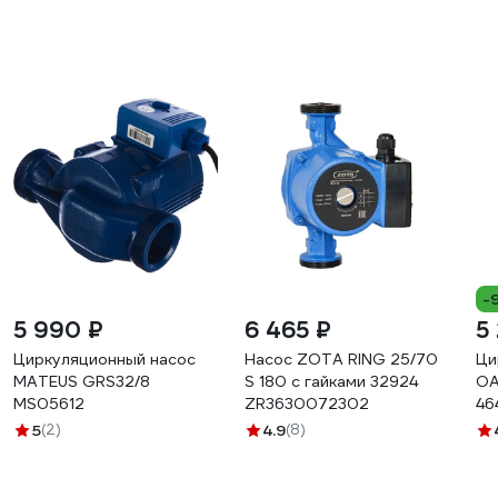
-
5 990 ₽
6 465 ₽
5
Циркуляционный насос
Насос ZOTA RING 25/70
Ци
MATEUS GRS32/8
S 180 с гайками 32924
OA
MS05612
ZR3630072302
46
5
(2)
4.9
(8)