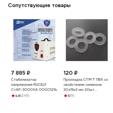
Сопутствующие товары
7 885 ₽
120 ₽
Стабилизатор
Прокладка СТМ 1" ПВХ со
напряжения RUCELF
свойствами силикона
СтАР-3000VA 00001214
30x19x3 мм 20шт
SSSWC001-20
4.6
(249)
5
(9)