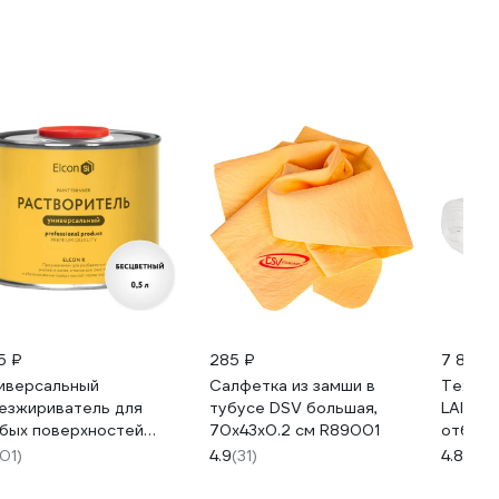
5 ₽
285 ₽
7 844 ₽
иверсальный
Салфетка из замши в
Технич
езжириватель для
тубусе DSV большая,
LAIMA ВАФЕЛЬНОЕ
бых поверхностей
70х43х0.2 см R89001
отбеле
con R 0,5 л 00-
0,45х5
101)
4.9
(31)
4.8
(559
004032
г/м2 6