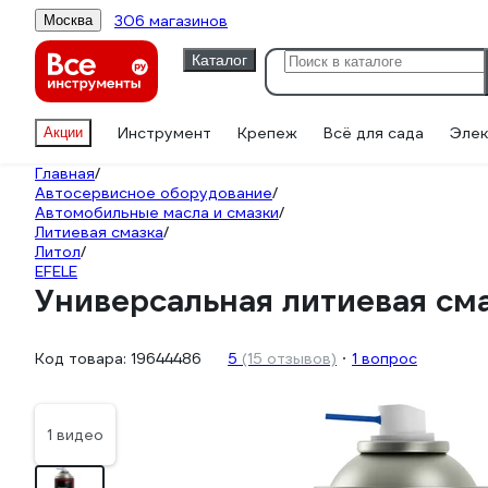
306 магазинов
Москва
Каталог
Инструмент
Крепеж
Всё для сада
Элек
Акции
Главная
/
Автосервисное оборудование
/
Автомобильные масла и смазки
/
Литиевая смазка
/
Литол
/
EFELE
Универсальная литиевая см
Код товара:
19644486
5
(15 отзывов)
1 вопрос
1 видео