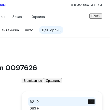
рам
8 800 550-37-70
Войти
Сравнение
Заказы
Корзина
Сантехника
Авто
Для юрлиц
мл 0097626
В избранное
Сравнить
621 ₽
-9%
683 ₽