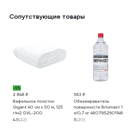
Сопутствующие товары
-9%
2 848 ₽
563 ₽
Вафельное полотно
Обезжириватель
Gigant 40 см х 50 м, 125
поверхности Bitumast 1
г/м2 GVL-200
л/0,7 кг 4607952901148
4.5
(22)
5
(20)