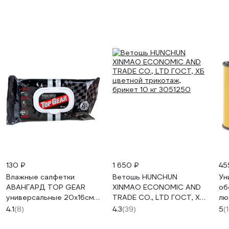
130 ₽
1 650 ₽
45
Влажные салфетки
Ветошь HUNCHUN
Ун
АВАНГАРД TOP GEAR
XINMAO ECONOMIC AND
об
универсальные 20х16см
TRADE CO., LTD ГОСТ, ХБ
лю
45шт TG-30107
цветной трикотаж,
El
4.1
(8)
4.3
(39)
5
(
брикет 10 кг 3051250
00