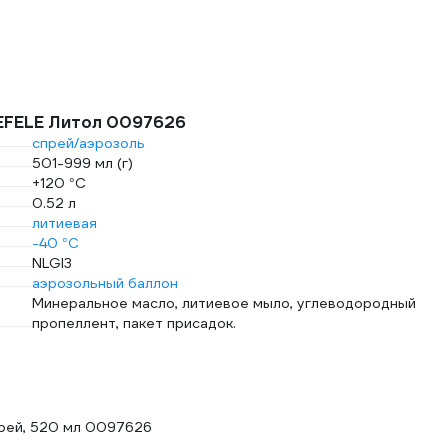
 EFELE Литол 0097626
спрей/аэрозоль
501-999 мл (г)
+120 °С
0.52 л
литиевая
-40 °С
NLGI3
аэрозольный баллон
Минеральное масло, литиевое мыло, углеводородный
пропеллент, пакет присадок.
рей, 520 мл 0097626