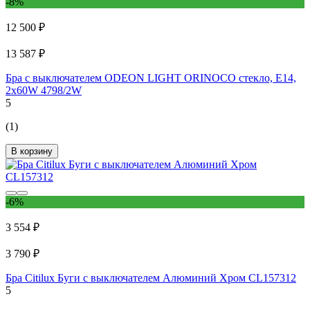
-8%
12 500 ₽
13 587 ₽
Бра с выключателем ODEON LIGHT ORINOCO стекло, E14,
2х60W 4798/2W
5
(1)
В корзину
-6%
3 554 ₽
3 790 ₽
Бра Citilux Буги с выключателем Алюминий Хром CL157312
5