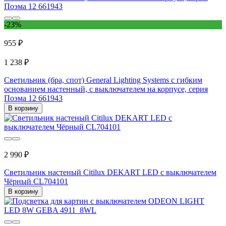
-23%
955 ₽
1 238 ₽
Светильник (бра, спот) General Lighting Systems с гибким
основанием настенный, с выключателем на корпусе, серия
Поэма 12 661943
В корзину
2 990 ₽
Светильник настеный Citilux DEKART LED с выключателем
Чёрный CL704101
В корзину