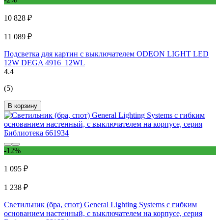
10 828 ₽
11 089 ₽
Подсветка для картин с выключателем ODEON LIGHT LED
12W DEGA 4916_12WL
4.4
(5)
В корзину
-12%
1 095 ₽
1 238 ₽
Светильник (бра, спот) General Lighting Systems с гибким
основанием настенный, с выключателем на корпусе, серия