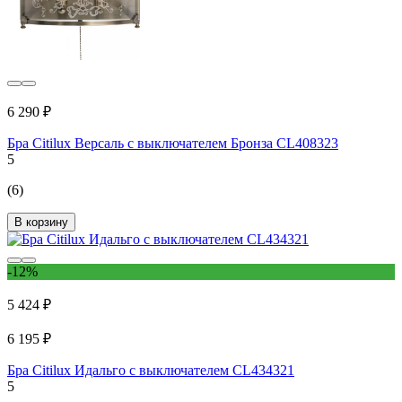
6 290 ₽
Бра Citilux Версаль с выключателем Бронза CL408323
5
(6)
В корзину
-12%
5 424 ₽
6 195 ₽
Бра Citilux Идальго с выключателем CL434321
5