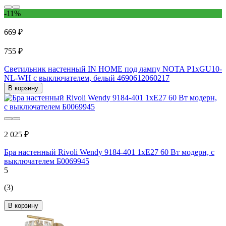
-11%
669 ₽
755 ₽
Светильник настенный IN HOME под лампу NOTA P1хGU10-
NL-WH с выключателем, белый 4690612060217
В корзину
2 025 ₽
Бра настенный Rivoli Wendy 9184-401 1хЕ27 60 Вт модерн, с
выключателем Б0069945
5
(3)
В корзину