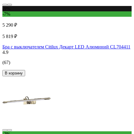
-9%
-7%
5 290 ₽
5 819 ₽
Бра с выключателем Citilux Декарт LED Алюминий CL704411
4.9
(67)
В корзину
-2%