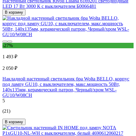
Настенный светильник Rivoli Liliana 6169201 светодиодный
LED 17 Вт 3000 К с выключателем Б0066481
В корзину
-27%
1 493 ₽
2 050 ₽
Накладной настенный светильник бра Wolta BELLO, корпус
под лампу GU10, с выключателем, макс.мощность 50Вт,
140х135мм, керамический патрон, Черный/хром WSL-
GU10/W08CH
5
(21)
В корзину