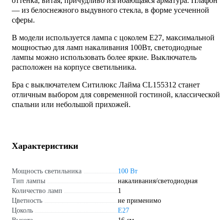
оттенка, витая, причудливо изгибающаяся арматура. Плафон
— из белоснежного выдувного стекла, в форме усеченной
сферы.
В модели используется лампа с цоколем E27, максимальной
мощностью для ламп накаливания 100Вт, светодиодные
лампы можно использовать более яркие. Выключатель
расположен на корпусе светильника.
Бра с выключателем Ситилюкс Лайма CL155312 станет
отличным выбором для современной гостиной, классической
спальни или небольшой прихожей.
Характеристики
Мощность светильника
100 Вт
Тип лампы
накаливания/светодиодная
Количество ламп
1
Цветность
не применимо
Цоколь
E27