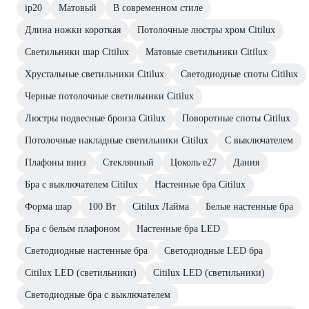
ip20
Матовый
В современном стиле
Длина ножки короткая
Потолочные люстры хром Citilux
Светильники шар Citilux
Матовые светильники Citilux
Хрустальные светильники Citilux
Светодиодные споты Citilux
Черные потолочные светильники Citilux
Люстры подвесные бронза Citilux
Поворотные споты Citilux
Потолочные накладные светильники Citilux
С выключателем
Плафоны вниз
Стеклянный
Цоколь e27
Дания
Бра с выключателем Citilux
Настенные бра Citilux
Форма шар
100 Вт
Citilux Лайма
Белые настенные бра
Бра с белым плафоном
Настенные бра LED
Светодиодные настенные бра
Светодиодные LED бра
Citilux LED (светильники)
Citilux LED (светильники)
Светодиодные бра с выключателем