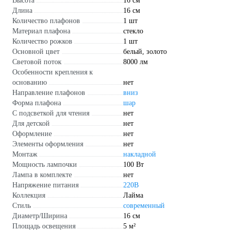
Высота
16 см
Длина
16 см
Количество плафонов
1 шт
Материал плафона
стекло
Количество рожков
1 шт
Основной цвет
белый, золото
Световой поток
8000 лм
Особенности крепления к
основанию
нет
Направление плафонов
вниз
Форма плафона
шар
С подсветкой для чтения
нет
Для детской
нет
Оформление
нет
Элементы оформления
нет
Монтаж
накладной
Мощность лампочки
100 Вт
Лампа в комплекте
нет
Напряжение питания
220В
Коллекция
Лайма
Стиль
современный
Диаметр/Ширина
16 см
Площадь освещения
5 м²