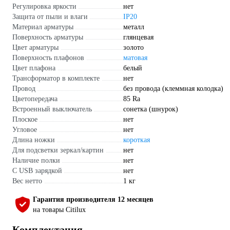
Регулировка яркости
нет
Защита от пыли и влаги
IP20
Материал арматуры
металл
Поверхность арматуры
глянцевая
Цвет арматуры
золото
Поверхность плафонов
матовая
Цвет плафона
белый
Трансформатор в комплекте
нет
Провод
без провода (клеммная колодка)
Цветопередача
85 Ra
Встроенный выключатель
сонетка (шнурок)
Плоское
нет
Угловое
нет
Длина ножки
короткая
Для подсветки зеркал/картин
нет
Наличие полки
нет
С USB зарядкой
нет
Вес нетто
1 кг
Гарантия производителя 12 месяцев
на товары Citilux
Комплектация