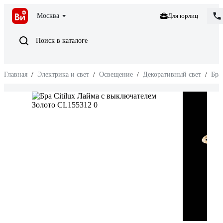
Москва
Для юрлиц
Поиск в каталоге
Главная
/
Электрика и свет
/
Освещение
/
Декоративный свет
/
Бра