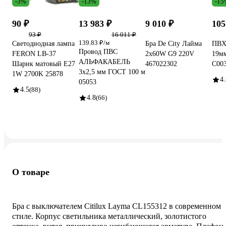
-3%
-13%
-15
90 ₽
13 983 ₽
9 010 ₽
105
93 ₽
16 011 ₽
139.83 ₽/м
Светодиодная лампа
Бра De City Лайма
ПВХ
Провод ПВС
FERON LB-37
2x60W G9 220V
19м
АЛЬФАКАБЕЛЬ
Шарик матовый E27
467022302
C00
3х2,5 мм ГОСТ 100 м
1W 2700K 25878
4.
05053
4.5
(88)
4.8
(66)
О товаре
Бра с выключателем Citilux Layma CL155312 в современном
стиле. Корпус светильника металлический, золотистого