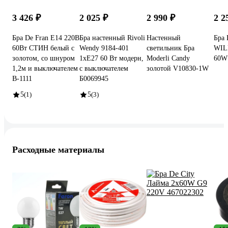
3 426 ₽
2 025 ₽
2 990 ₽
2 2
Бра De Fran Е14 220В
Бра настенный Rivoli
Настенный
Бра
60Вт СТИН белый с
Wendy 9184-401
светильник Бра
WILM
золотом, со шнуром
1хЕ27 60 Вт модерн,
Moderli Candy
60W
1,2м и выключателем
с выключателем
золотой V10830-1W
B-1111
Б0069945
5
(1)
5
(3)
Расходные материалы