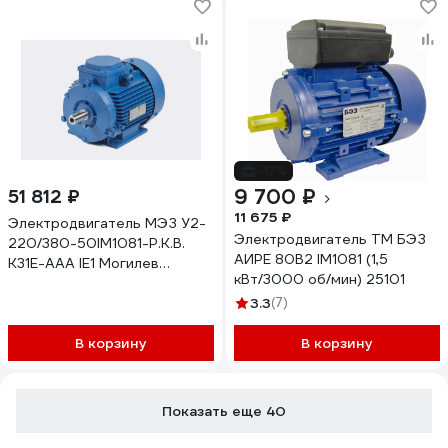
-17%
9 700 ₽
51 812 ₽
11 675 ₽
Электродвигатель МЭЗ У2-
Электродвигатель ТМ БЭЗ
220/380-50IM1081-Р.К.В.
АИРЕ 80B2 IM1081 (1,5
К31Е-ААА IE1 Могилев
кВт/3000 об/мин) 25101
АИР132М6 7,5*1000 1081
3.3
(7)
В корзину
В корзину
Показать еще 40