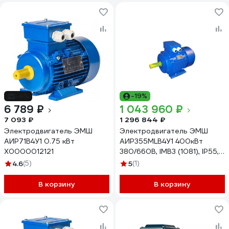
-4%
-19%
6 789 ₽
1 043 960 ₽
7 093 ₽
1 296 844 ₽
Электродвигатель ЭМШ
Электродвигатель ЭМШ
АИР71В4У1 0.75 кВт
АИР355МLВ4У1 400кВт
Х0000012121
380/660В, IMB3 (1081), IP55,
1750кг Х0000070505
4.6
(5)
5
(1)
В корзину
В корзину