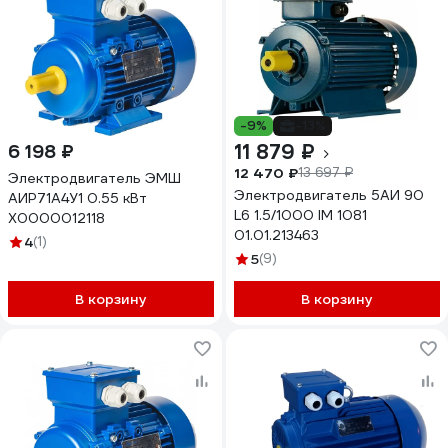
-9%
-13%
11 879 ₽
6 198 ₽
12 470 ₽
13 697 ₽
Электродвигатель ЭМШ
Электродвигатель 5АИ 90
АИР71А4У1 0.55 кВт
L6 1.5/1000 IM 1081
Х0000012118
01.01.213463
4
(1)
5
(9)
В корзину
В корзину