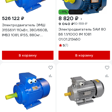
-11%
-13%
8 820 ₽
526 122 ₽
9 040 ₽
10 169 ₽
Электродвигатель ЭМШ
Электродвигатель 5АИ 80
315S6У1 110кВт, 380/660В,
В6 1.1/1000 IM 1081
IMB3 1081, IP55, 880кг
01.01.213460
Х0000052094
5
(1)
В корзину
В корзину