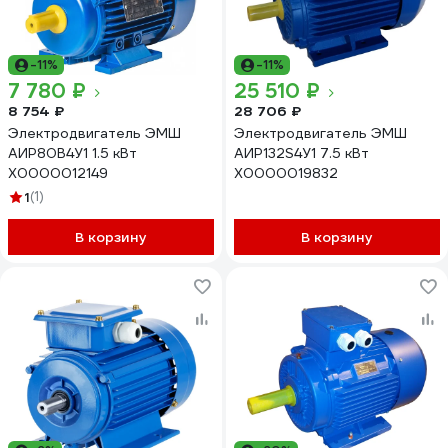
-11%
-11%
7 780 ₽
25 510 ₽
8 754 ₽
28 706 ₽
Электродвигатель ЭМШ
Электродвигатель ЭМШ
АИР80В4У1 1.5 кВт
АИР132S4У1 7.5 кВт
Х0000012149
Х0000019832
1
(1)
В корзину
В корзину