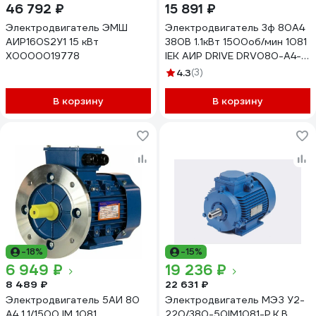
46 792 ₽
15 891 ₽
Электродвигатель ЭМШ
Электродвигатель 3ф 80A4
АИР160S2У1 15 кВт
380В 1.1кВт 1500об/мин 1081
Х0000019778
IEK АИР DRIVE DRV080-A4-
001-1-1510 291010
4.3
(3)
В корзину
В корзину
-18%
-15%
6 949 ₽
19 236 ₽
8 489 ₽
22 631 ₽
Электродвигатель 5АИ 80
Электродвигатель МЭЗ У2-
А4 1.1/1500 IM 1081
220/380-50IM1081-Р.К.В.