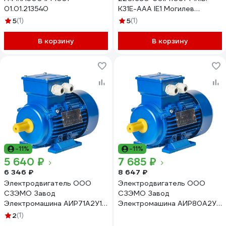
01.01.213540
К31Е-ААА IE1 Могилев
АИР100L6 2,2*1000 1081
5
(1)
5
(1)
В корзину
В корзину
-11%
-11%
5 640 ₽
7 685 ₽
6 346 ₽
8 647 ₽
Электродвигатель ООО
Электродвигатель ООО
СЗЭМО Завод
СЗЭМО Завод
Электромашина АИР71А2У1
Электромашина АИР80А2У1
0.75 кВт Х0000012117
1.5 кВт Х0000061861
2
(1)