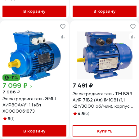
В корзину
В корзину
-11%
7 099 ₽
7 491 ₽
7 986 ₽
Электродвигатель ТМ БЭЗ
Электродвигатель ЭМШ
АИР 71B2 (Ал) IM1081 (1,1
АИР80А4У1 1.1 кВт
кВт/3000 об/мин), корпус
Х0000061873
алюминий 44669
4.8
(6)
5
(1)
В корзину
Купить