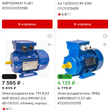
АИР132М4У1 11 кВт
А2 1.5/3000 IM 1081
Х0000055196
01.01.213458
4.9
(7)
В корзину
В корзину
-14%
-13%
7 595 ₽
4 135 ₽
8 839 ₽
4 779 ₽
Электродвигатель ТМ БЭЗ
Электродвигатель ЭМШ
АИР 80A2 (Ал) IM1081 (1,5
АИР63В4У1 0.37 кВт
кВт/3000 об/мин), корпус
Х0000012115
алюминий 97780
5
(2)