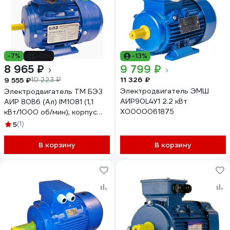
-7%
-12%
-13%
8 965 ₽
9 799 ₽
11 326 ₽
9 555 ₽
10 223 ₽
Электродвигатель ЭМШ
Электродвигатель ТМ БЭЗ
АИР90L4У1 2.2 кВт
АИР 80B6 (Ал) IM1081 (1,1
Х0000061875
кВт/1000 об/мин), корпус
алюминий 69603
5
(1)
В корзину
В корзину