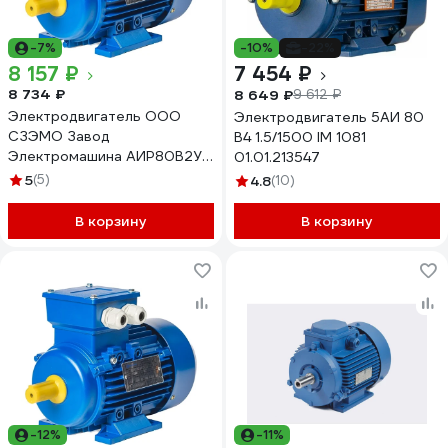
-7%
-10%
-22%
8 157 ₽
7 454 ₽
8 734 ₽
8 649 ₽
9 612 ₽
Электродвигатель ООО
Электродвигатель 5АИ 80
СЗЭМО Завод
В4 1.5/1500 IM 1081
Электромашина АИР80В2У1
01.01.213547
2.2 кВт Х0000061863
5
(5)
4.8
(10)
В корзину
В корзину
-12%
-11%