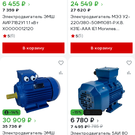
6 455 ₽
24 549 ₽
7 359 ₽
27 620 ₽
Электродвигатель ЭМШ
Электродвигатель МЭЗ У2-
АИР71В2У1 1.1 кВт
220/380-50IM1081-Р.К.В.
Х0000012120
К31Е-ААА IE1 Могилев
АИР100L2 5,5*3000 1081
5
(6)
5
(5)
В корзину
В корзину
-14%
-15%
-23%
30 909 ₽
6 780 ₽
35 736 ₽
7 495 ₽
8 785 ₽
Электродвигатель ЭМШ
Электродвигатель 5АИ 80