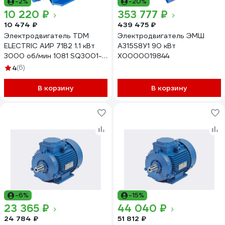
-2%
-20%
10 220 ₽
353 777 ₽
10 474 ₽
439 475 ₽
Электродвигатель TDM
Электродвигатель ЭМШ
ELECTRIC АИР 71B2 1.1 кВт
А315S8У1 90 кВт
3000 об/мин 1081 SQ3001-
Х0000019844
0006
4
(6)
В корзину
В корзину
-6%
-15%
23 365 ₽
44 040 ₽
24 784 ₽
51 812 ₽