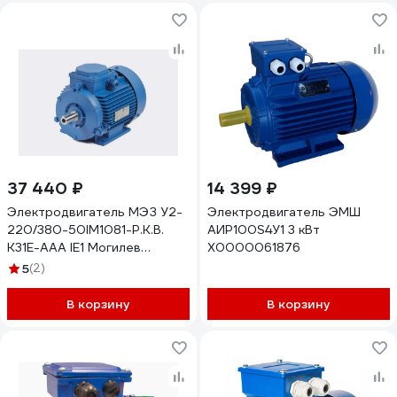
37 440 ₽
14 399 ₽
Электродвигатель МЭЗ У2-
Электродвигатель ЭМШ
220/380-50IM1081-Р.К.В.
АИР100S4У1 3 кВт
К31Е-ААА IE1 Могилев
Х0000061876
АИР112М2 7,5*3000 1081
5
(2)
В корзину
В корзину