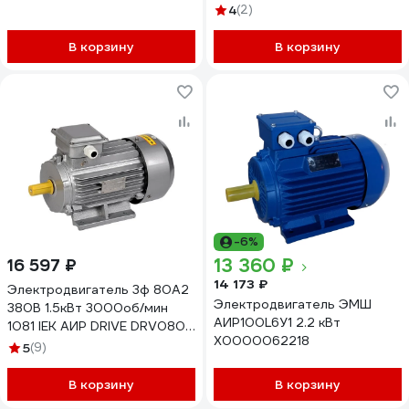
АИР80В2 2,2*3000 1081
4
(2)
В корзину
В корзину
-6%
13 360 ₽
16 597 ₽
14 173 ₽
Электродвигатель 3ф 80A2
Электродвигатель ЭМШ
380В 1.5кВт 3000об/мин
АИР100L6У1 2.2 кВт
1081 IEK АИР DRIVE DRV080-
Х0000062218
A2-001-5-3010 291013
5
(9)
В корзину
В корзину