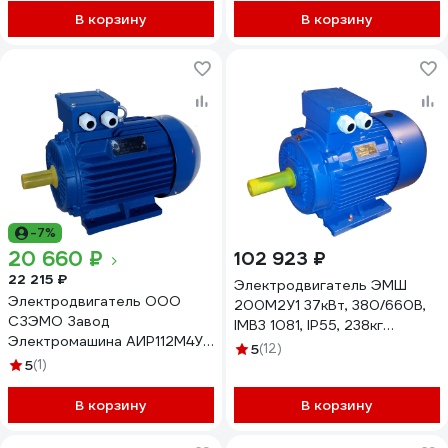
В корзину
В корзину
-7%
20 660 ₽
102 923 ₽
22 215 ₽
Электродвигатель ЭМШ
Электродвигатель ООО
200М2У1 37кВт, 380/660В,
СЗЭМО Завод
IMB3 1081, IP55, 238кг
Электромашина АИР112М4У1
Х0000019862
5
(12)
5.5 кВт Х0000012132
5
(1)
В корзину
В корзину