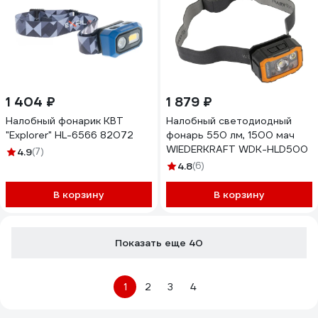
1 404 ₽
1 879 ₽
Налобный фонарик КВТ
Налобный светодиодный
"Explorer" HL-6566 82072
фонарь 550 лм, 1500 мач
WIEDERKRAFT WDK-HLD500
4.9
(7)
4.8
(6)
В корзину
В корзину
Показать еще 40
1
2
3
4