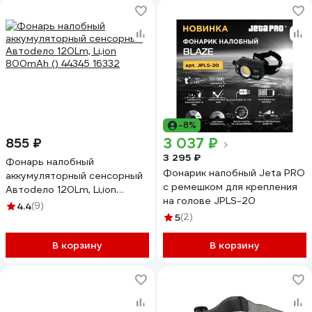
-8%
3 037 ₽
855 ₽
3 295 ₽
Фонарь налобный
Фонарик налобный Jeta PRO
аккумуляторный сенсорный
с ремешком для крепления
Автоdело 120Lm, Li,ion
на голове JPLS-20
800mAh () 44345 16332
4.4
(9)
5
(2)
В корзину
В корзину