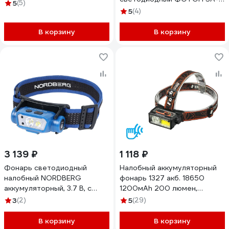
2827809635
5
(5)
1950 26150
5
(4)
В корзину
В корзину
3 139 ₽
1 118 ₽
Фонарь светодиодный
Налобный аккумуляторный
налобный NORDBERG
фонарь 1327 акб. 18650
аккумуляторный, 3.7 В, c
1200мАh 200 люмен,
датчиком движения 1953
цифровой дисплей, сенсор,
3
(2)
5
(29)
USB дисплей Focusray
890460
В корзину
В корзину