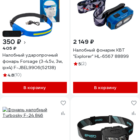
-14%
350 ₽
2 149 ₽
405 ₽
Налобный фонарик КВТ
Налобный ударопрочный
"Explorer" HL-6567 88899
фонарь Forsage (3-4.5v, 3w,
5
(2)
ipx4) F-JBEL9906(52138)
4.8
(10)
В корзину
В корзину