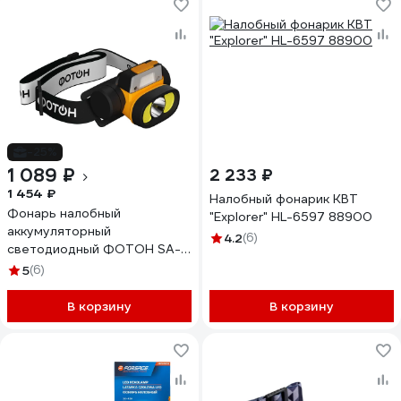
-25%
1 089 ₽
2 233 ₽
1 454 ₽
Налобный фонарик КВТ
Фонарь налобный
"Explorer" HL-6597 88900
аккумуляторный
4.2
(6)
светодиодный ФОТОН SA-
1500S (5W + 3W) 25539
5
(6)
В корзину
В корзину