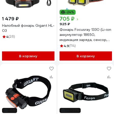
-24%
705 ₽
1 479 ₽
925 ₽
Налобный фонарь Gigant HL-
Фонарь Focusray 1330 (Li-ion
03
аккумулятор 18650,
4
(26)
индикация заряда, сенсор,
USB кабель) 890491
4.9
(114)
В корзину
В корзину
-15%
до -37%