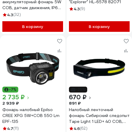
аккумуляторный фонарь 5W
"Explorer" HL-6578 82071
COB, датчик движения, IP67,
4.3
(9)
DolleX FIS-20
4.3
(32)
В корзину
В корзину
-7%
-25%
2 735 ₽
670 ₽
2 939 ₽
891 ₽
Фонарь налобный Epilso
Налобный ленточный
CREE XPG 5W+COB 550 Lm
фонарь Сибирский следопыт
EPF-135
Tape Light 1 LED+ 40 СОВ,
аккум. 220В, USB PF-PFL-
4.7
(11)
4.6
(62)