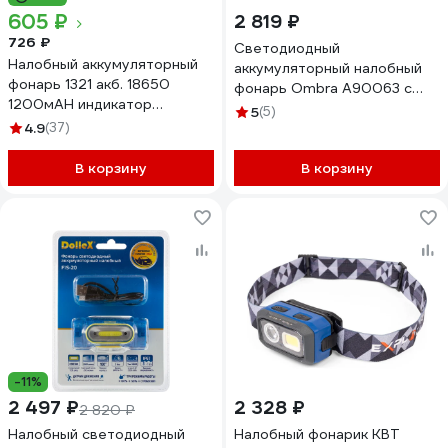
605 ₽
2 819 ₽
726 ₽
Светодиодный
Налобный аккумуляторный
аккумуляторный налобный
фонарь 1321 акб. 18650
фонарь Ombra A90063 с
1200мАН индикатор
сенсором и световым
5
(5)
зарядки, сенсор, USB кабель
4.9
(37)
пучком 300 Лм 059103
Focusray 890361
В корзину
В корзину
-11%
2 497 ₽
2 328 ₽
2 820 ₽
Налобный светодиодный
Налобный фонарик КВТ