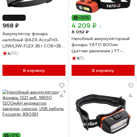
до -9%
-30%
4 209 ₽
968 ₽
6 052 ₽
Аккумулятор фонарь
Налобный аккумуляторный
налобный ФАZА AccuFH3-
фонарь YATO 800лм
L3W/L3W-FLEX 3Вт COB+3Вт
(датчик движения ) YT-
XPE 1200мАч с функцией
4
(32)
08594 382708594 092 1
управления жестами 5
5
(5)
режимов 5044937
В корзину
В корзину
-17%