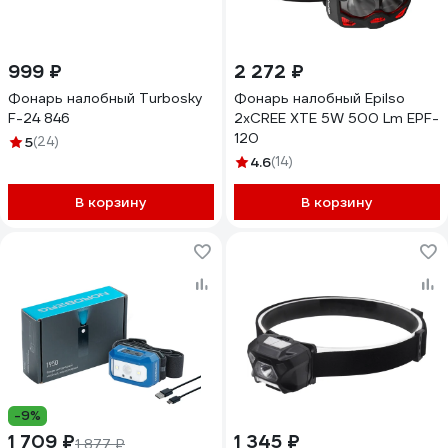
999 ₽
2 272 ₽
Фонарь налобный Turbosky
Фонарь налобный Epilso
F-24 846
2xCREE XTE 5W 500 Lm EPF-
120
5
(24)
4.6
(14)
В корзину
В корзину
-9%
1 709 ₽
1 345 ₽
1 877 ₽