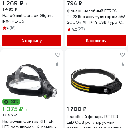
1 269 ₽
794 ₽
1 495 ₽
Фонарь налобный FERON
Налобный фонарь Gigant
TH2315 c аккумулятором 5W,
IPX4 HL-05
2000mAh IP44, USB type-C,
4
(16)
ABS пластик, 51620
4.3
(27)
В корзину
В корзину
-23%
1 075 ₽
1 700 ₽
1 395 ₽
Налобный фонарь RITTER
Налобный фонарь RITTER
LED COB регулируемый
LED регулируемый ремень