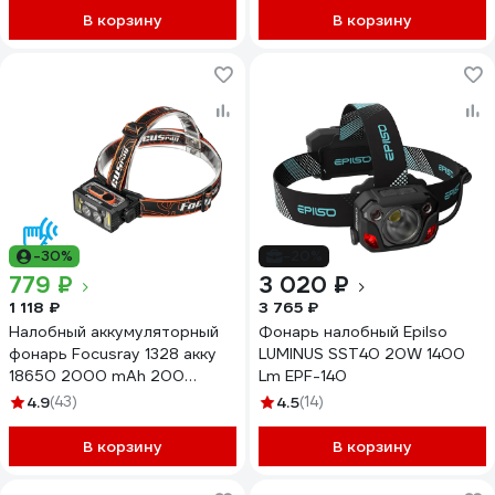
В корзину
В корзину
-30%
-20%
779 ₽
3 020 ₽
1 118 ₽
3 765 ₽
Налобный аккумуляторный
Фонарь налобный Epilso
фонарь Focusray 1328 акку
LUMINUS SST40 20W 1400
18650 2000 mАh 200
Lm EPF-140
люмен,цифровой
4.9
(43)
4.5
(14)
дисплей,сенсор,USB кабель
890477
В корзину
В корзину