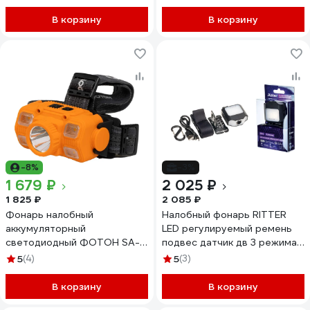
HL56
В корзину
В корзину
-8%
-3%
1 679 ₽
2 025 ₽
1 825 ₽
2 085 ₽
Фонарь налобный
Налобный фонарь RITTER
аккумуляторный
LED регулируемый ремень
светодиодный ФОТОН SA-
подвес датчик дв 3 режима
2050 26151
5Вт 1200 мАч 180Лм IP44
5
(4)
5
(3)
56211 9
В корзину
В корзину