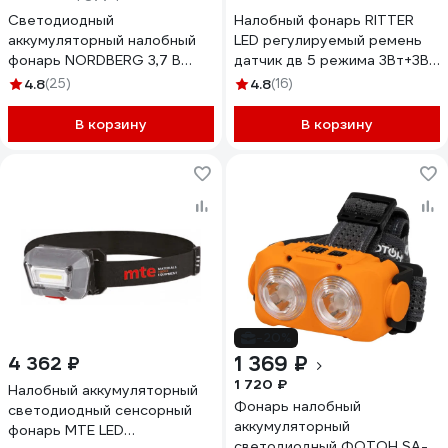
Светодиодный
Налобный фонарь RITTER
аккумуляторный налобный
LED регулируемый ремень
фонарь NORDBERG 3,7 В
датчик дв 5 режима 3Вт+3Вт
1950
1200 мАч 140Лм IP44 56208
4.8
(25)
4.8
(16)
9
В корзину
В корзину
-20%
1 369 ₽
4 362 ₽
1 720 ₽
Налобный аккумуляторный
Фонарь налобный
светодиодный сенсорный
аккумуляторный
фонарь MTE LED
светодиодный ФОТОН SA-