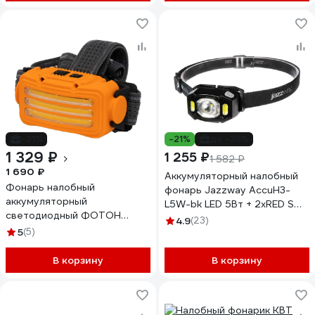
-21%
-21%
до -35%
1 329 ₽
1 255 ₽
1 582 ₽
1 690 ₽
Аккумуляторный налобный
Фонарь налобный
фонарь Jazzway AccuH3-
аккумуляторный
L5W-bk LED 5Вт + 2хRED SMD
светодиодный ФОТОН
IP54 5 режимов: 100проц.
4.9
(23)
рассеянный свет SA-1850
5
(5)
180лм 3.5ч/50проц. 110лм
26149
5.5ч/30проц. 65лм 15ч/красн.
В корзину
28ч/мигающ. красн. 12ч
В корзину
аккум. управл. жестами черн.
5036703