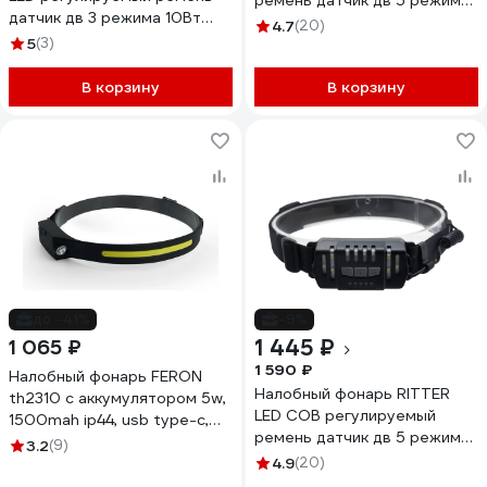
ремень датчик дв 5 режима
датчик дв 3 режима 10Вт
7Вт+3Вт 1200 мАч 600Лм
4.7
(20)
1200 мАч 200Лм IP44 56209
5
(3)
IP44 56205 8
6
В корзину
В корзину
до -41%
-9%
1 445 ₽
1 065 ₽
1 590 ₽
Налобный фонарь FERON
Налобный фонарь RITTER
th2310 c аккумулятором 5w,
LED COB регулируемый
1500mah ip44, usb type-c,
ремень датчик дв 5 режима
abs пластик, резина, 48525
3.2
(9)
7Вт 1200 мАч 300Лм IP44
4.9
(20)
56204 1