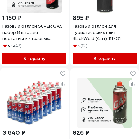
1 150 ₽
895 ₽
Газовый баллон SUPER GAS
Газовый баллон для
набор 8 шт., для
туристических плит
портативных газовых
BlackWeld (4шт) 111701
приборов, всесезонный,
4.5
(47)
5
(12)
цанговый, пр-во Ю.Корея,
арт. 2711139708
В корзину
В корзину
3 640 ₽
826 ₽