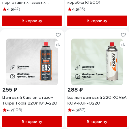
портативных газовых
коробка КГБ001
приборов SUPER GAS
4.5
(47)
4.5
(35)
2711139712
В корзину
В корзину
255 ₽
288 ₽
Цанговый баллон с газом
Баллон цанговый 220 KOVEA
Tulips Tools 220г IG13-220
KOV-KGF-0220
4.7
(106)
4.6
(87)
В корзину
В корзину