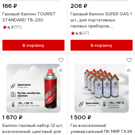
166 ₽
206 ₽
Газовый баллон TOURIST
Газовый баллон SUPER GAS 1
STANDARD ТВ-230
шт., для портативных
газовых приборов,
4.7
(151)
всесезонный, цанговый, пр-
4.5
(47)
во Ю.Корея, 2711139701
В корзину
В корзину
1 670 ₽
1 500 ₽
Баллон газовый набор 12 шт,
Газ всесезонный
всесезонный, цанговый для
универсальный ПК МИР ГАЗА