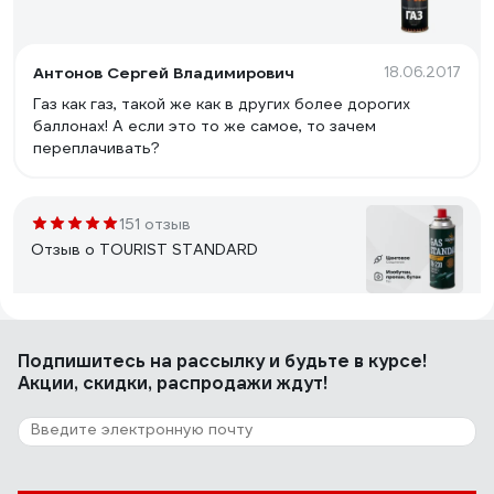
Антонов Сергей Владимирович
18.06.2017
Газ как газ, такой же как в других более дорогих
баллонах! А если это то же самое, то зачем
переплачивать?
151 отзыв
Отзыв о TOURIST STANDARD
Владимир
26.08.2019
Подпишитесь
на рассылку
и будьте в курсе!
Цена, объём.
Акции, скидки, распродажи ждут!
88 отзывов
Отзыв о НАШ ГАЗ NG-220