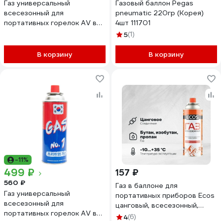
Газ универсальный
Газовый баллон Pegas
всесезонный для
pneumatic 220гр (Корея)
портативных горелок AV в
4шт 111701
наборе 28шт GAS No1/28
5
(1)
В корзину
В корзину
-11%
499 ₽
157 ₽
560 ₽
Газ в баллоне для
Газ универсальный
портативных приборов Ecos
всесезонный для
цанговый, всесезонный,
портативных горелок AV в
400мл 105732
4
(6)