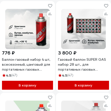
776 ₽
3 800 ₽
Баллон газовый набор 4 шт,
Газовый баллон SUPER GAS
всесезонный, цанговый для
набор 28 шт., для
портативных газовых
портативных газовых
приборов SUPER GAS
приборов, всесезонный,
4.5
(47)
4.5
(47)
2711139704
цанговый, пр-во Ю.Корея,
арт. 2711139728
В корзину
В корзину