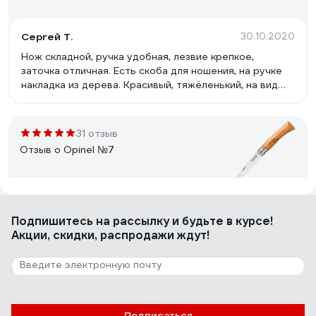
Сергей Т.
30.10.2020
Нож складной, ручка удобная, лезвие крепкое,
заточка отличная. Есть скоба для ношения, на ручке
накладка из дерева. Красивый, тяжёленький, на вид
надёжный, не люфтит.
31 отзыв
Отзыв о Opinel №7
Григорий М.
12.04.2021
Подпишитесь
на рассылку
и будьте в курсе!
хороший ножик хорошей фирмы
Акции, скидки, распродажи ждут!
107 отзывов
Отзыв о Stinger SA-582DW
Подписаться