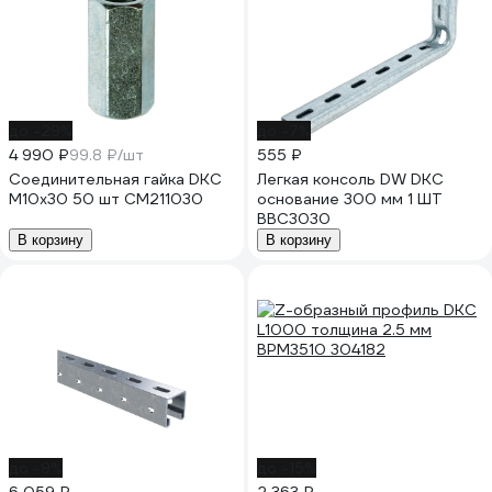
до -29%
до -7%
4 990 ₽
99.8 ₽/шт
555 ₽
Соединительная гайка DKC
Легкая консоль DW DKC
М10x30 50 шт CM211030
основание 300 мм 1 ШТ
BBC3030
В корзину
В корзину
до -9%
до -15%