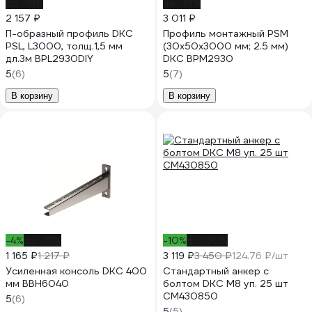
до -18%
до -19%
2 157 ₽
3 011 ₽
П-образный профиль DKC
Профиль монтажный PSM
PSL, L3000, толщ.1,5 мм
(30х50х3000 мм; 2.5 мм)
дл.3м BPL2930DIY
DKC BPM2930
5
(6)
5
(7)
В корзину
В корзину
-4%
до -17%
-10%
до -30%
1 165 ₽
1 217 ₽
3 119 ₽
3 450 ₽
124.76 ₽/шт
Усиленная консоль DKC 400
Стандартный анкер с
мм BBH6040
болтом DKC М8 уп. 25 шт
CM430850
5
(6)
5
(5)