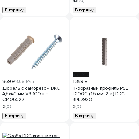
4.8
(6)
В корзину
В корзину
до -14%
869 ₽
8.69 ₽/шт
1 349 ₽
Дюбель с саморезом DKC
П-образный профиль PSL
4,5x40 мм V6 100 шт
L2000 (1.5 мм; 2 м) DKC
CM06522
BPL2920
5
(5)
5
(5)
В корзину
В корзину