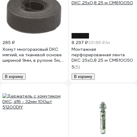
до -35%
285 ₽
8 297 ₽
331.88 ₽/м
Хомут многоразовый DKC
Монтажная
мягкий, на тканевой основе
перфорированная лента
шириной 9мм, в рулоне 5м,
DKC 25x0,8 25 м CM610050
черный 1 шт. 285X09BL
5
(5)
В корзину
В корзину