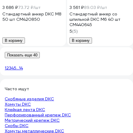
3 686 ₽
73.72 ₽/шт
3 561 ₽
89.03 ₽/шт
Стандартный анкер DKC М8
Стандартный анкер со
50 шт CM420850
шпилькой DKC М6 40 шт
CM440645
5
(5)
В корзину
В корзину
Показать еще 40
1
2
3
4
5
...
14
Часто ищут
Скобяные изделия DKC
Хомуты DKC
Клейкая лента DKC
Перфорированный крепеж DKC
Метрический крепеж DKC
Скобы DKC
Хомуты металлические DKC