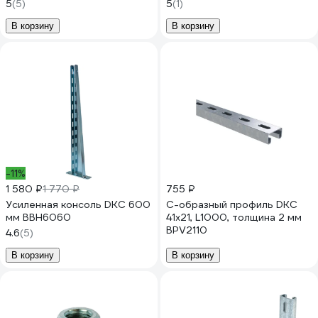
5
(5)
5
(1)
В корзину
В корзину
-11%
1 580 ₽
1 770 ₽
755 ₽
Усиленная консоль DKC 600
С-образный профиль DKC
мм BBH6060
41x21, L1000, толщина 2 мм
BPV2110
4.6
(5)
В корзину
В корзину