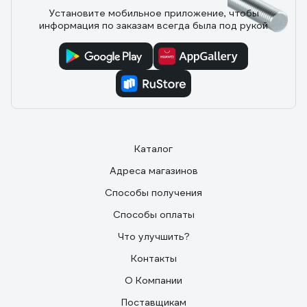
Установите мобильное приложение, чтобы
20 отзывов
информация по заказам всегда была под рукой
Отзыв о легкой шпильке DKC М6x1000
SCM20601
12.12.2024
Татьяна
Качественная оцинкованная шпилька из углеродистой
стали с классом прочности 4.8. Резьба М6х1 ровная и
Каталог
глубокая. Гайки накручиваются от руки. При
закручивании гаек резьба не слизывается. Размер
Адреса магазинов
соответствует заявленному.
Способы получения
Способы оплаты
Что улучшить?
Контакты
О Компании
Поставщикам