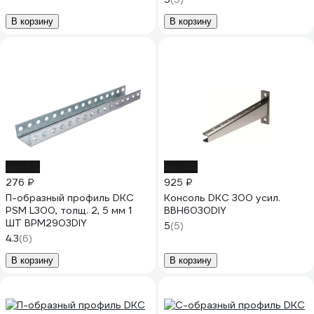
В корзину
В корзину
до -6%
до -4%
276 ₽
925 ₽
П-образный профиль DKC
Консоль DKC 300 усил.
PSM L300, толщ. 2, 5 мм 1
BBH6030DIY
ШТ BPM2903DIY
5
(5)
4.3
(6)
В корзину
В корзину