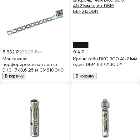
до -5%
5 832 ₽
233.28 ₽/м
914 ₽
Монтажная
Кронштейн DKC 300 41x21мм
перфорированная лента
один. DBM BBP2130DIY
DKC 17х0,6 25 м CM610040
В корзину
В корзину