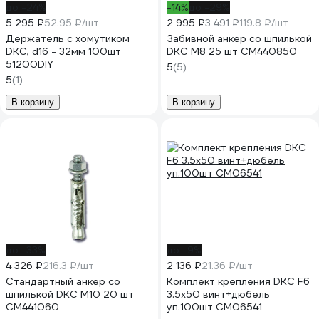
до -24%
-14%
до -29%
5 295 ₽
52.95 ₽/шт
2 995 ₽
3 491 ₽
119.8 ₽/шт
Держатель с хомутиком
Забивной анкер со шпилькой
DKC, d16 - 32мм 100шт
DKC М8 25 шт CM440850
51200DIY
5
(5)
5
(1)
В корзину
В корзину
до -33%
до -9%
4 326 ₽
216.3 ₽/шт
2 136 ₽
21.36 ₽/шт
Стандартный анкер со
Комплект крепления DKC F6
шпилькой DKC М10 20 шт
3.5х50 винт+дюбель
CM441060
уп.100шт CM06541