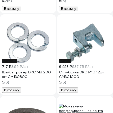
4.7
(6)
5
(5)
В корзину
В корзину
до -30%
до -9%
717 ₽
3.59 ₽/шт
6 453 ₽
537.75 ₽/шт
Шайба гровер DKC М8 200
Струбцина DKC М10 12шт
шт CM130800
CM301000
5
(6)
5
(5)
В корзину
В корзину