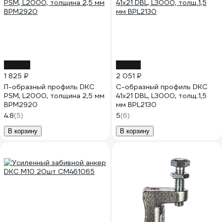
до -13%
до -11%
1 825 ₽
2 051 ₽
П-образный профиль DKC
С-образный профиль DKC
PSM, L2000, толщина 2,5 мм
41x21 DBL, L3000, толщ.1,5
BPM2920
мм BPL2130
4.8
(5)
5
(6)
В корзину
В корзину