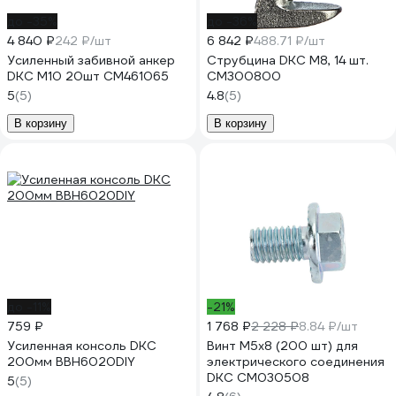
до -35%
до -36%
4 840 ₽
242 ₽/шт
6 842 ₽
488.71 ₽/шт
Усиленный забивной анкер
Струбцина DKC М8, 14 шт.
DKC М10 20шт CM461065
CM300800
5
(5)
4.8
(5)
В корзину
В корзину
до -11%
-21%
759 ₽
1 768 ₽
2 228 ₽
8.84 ₽/шт
Усиленная консоль DKC
Винт М5х8 (200 шт) для
200мм BBH6020DIY
электрического соединения
DKC CM030508
5
(5)