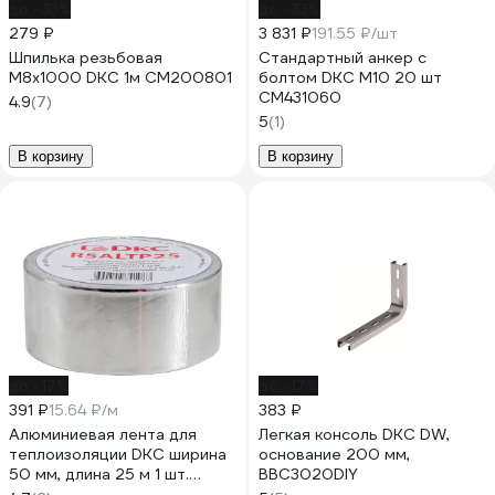
до -33%
до -33%
279 ₽
3 831 ₽
191.55 ₽/шт
Шпилька резьбовая
Стандартный анкер с
М8х1000 DKC 1м CM200801
болтом DKC М10 20 шт
CM431060
4.9
(7)
5
(1)
В корзину
В корзину
до -17%
до -17%
391 ₽
15.64 ₽/м
383 ₽
Алюминиевая лента для
Легкая консоль DKC DW,
теплоизоляции DKC ширина
основание 200 мм,
50 мм, длина 25 м 1 шт.
BBC3020DIY
R5ALTP25