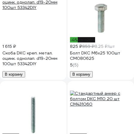
-4%
до -26%
1 615 ₽
825 ₽
859 ₽
8.25 ₽/шт
Скоба DKC креп. метал.
Болт DKC М6х25 100шт
оцинк. однолап. d19-20мм
CM080625
100шт 53342DIY
5
(5)
В корзину
В корзину