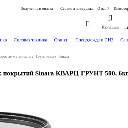
Получение и оплата
Сервис и поддержка
О нас
Инвесто
Избранное
С
ика
Силовая техника
Станки
Спецодежда и СИЗ
Сан
сочные материалы
/
Грунтовки
/
Sinara
х покрытий Sinara КВАРЦ-ГРУНТ 500, 6кг