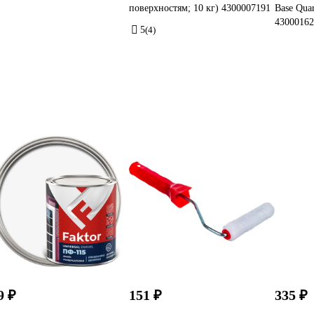
поверхностям; 10 кг) 4300007191
Base Quar
43000162
5
(4)
9 ₽
151 ₽
335 ₽