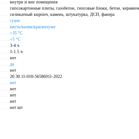
внутри и вне помещения
гипсокартонные плиты, газобетон, гипсовые блоки, бетон, керамич
силикатный кирпич, камень, штукатурка, ДСП, фанера
сухое
кисть/валик/краскопульт
+35 °С
+5 °С
3-4 ч
1-1.5 ч
нет
да
нет
20.30.11-010-56586911-2022
нет
нет
нет
нет
нет шт