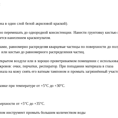
:
а в один слой белой акриловой краской).
о перемешать до однородной консистенции. Нанести грунтовку кистью
ется нанесением краскопультом.
ами, равномерно распределяя кварцевые частицы по поверхности до по
 или кистью до равномерного распределения частиц.
ткрытом воздухе или в хорошо проветриваемом помещении с использов
ровов: очки, перчатки, респиратор. При попадании материала в глаза
ала на кожу снять его ватным тампоном и промыть загрязнённый участ
овке при температуре от +5°С до +30°С.
ерхности от +5°С до +35°C.
алом инструмент промыть большим количеством воды