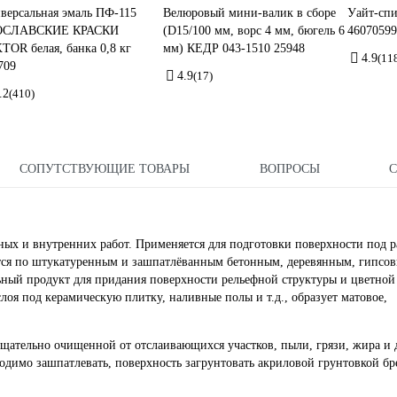
версальная эмаль ПФ-115
Велюровый мини-валик в сборе
Уайт-сп
ОСЛАВСКИЕ КРАСКИ
(D15/100 мм, ворс 4 мм, бюгель 6
46070599
TOR белая, банка 0,8 кг
мм) КЕДР 043-1510 25948
4.9
(11
709
4.9
(17)
.2
(410)
СОПУТСТВУЮЩИЕ ТОВАРЫ
ВОПРОСЫ
ых и внутренних работ. Применяется для подготовки поверхности под 
ится по штукатуренным и зашпатлёванным бетонным, деревянным, гипсо
ьный продукт для придания поверхности рельефной структуры и цветной
слоя под керамическую плитку, наливные полы и т.д., образует матовое,
щательно очищенной от отслаивающихся участков, пыли, грязи, жира и 
димо зашпатлевать, поверхность загрунтовать акриловой грунтовкой бр