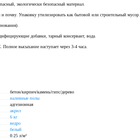
пасный, экологически безопасный материал.
 и почву. Упаковку утилизировать как бытовой или строительный мусор.
снования).
дифицирующие добавки, тарный консервант, вода.
. Полное высыхание наступает через 3-4 часа.
бетон/кирпич/камень/гипс/дерево
наливные полы
адгезионная
акрил
6 кг
ведро
белый
0.25 л/м²