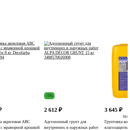
-5%
₽
2 612 ₽
3 645 ₽
364.
а акриловая ABC
Адгезионный грунт для
Грунтовка-кон
с мраморной крошкой
внутренних и наружных работ
влагозащитная