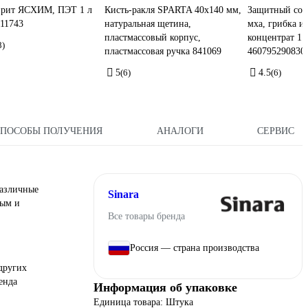
ирит ЯСХИМ, ПЭТ 1 л
Кисть-ракля SPARTA 40x140 мм,
Защитный сост
11743
натуральная щетина,
мха, грибка и
пластмассовый корпус,
концентрат 1:1
8)
пластмассовая ручка 841069
460795290830
5
(6)
4.5
(6)
СПОСОБЫ ПОЛУЧЕНИЯ
АНАЛОГИ
СЕРВИС
различные
Sinara
вым и
Все товары бренда
Россия — страна производства
других
енда
Информация об упаковке
Единица товара: Штука