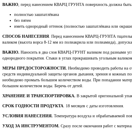
ВАЖНО
, перед нанесением КВАРЦ ГРУНТА поверхность должна быть
полностью зашпатлёвана
без пятен
иметь однородный оттенок (полностью зашпатлёвана или окрашен
СПОСОБ НАНЕСЕНИЯ
. Перед нанесением КВАРЦ-ГРУНТА тщательн
валиком (высота ворса 8-12 мм из полиакрила или полиамида), допуска
ВАЖНО.
Наносить в два слоя КВАРЦ-ГРУНТ валиком под разными угл
однородного покрытия. Стыки в углах прокрашивать угольным валиком
МЕРЫ ПРЕДОСТОРОЖНОСТИ.
Необходимо проводить работы на о
средств индивидуальной защиты органов дыхания, зрения и кожных пок
необходимо промыть большим количеством воды. При попадании матери
большим количеством воды. Беречь от детей.
ХРАНЕНИЕ И ТРАНСПОРТИРОВКА.
В закрытой оригинальной упак
СРОК ГОДНОСТИ ПРОДУКТА
. 18 месяцев с даты изготовления.
УСЛОВИЯ НАНЕСЕНИЯ.
Температура воздуха и обрабатываемой пов
УХОД ЗА ИНСТРУМЕНТОМ.
Сразу после окончания работ с матери