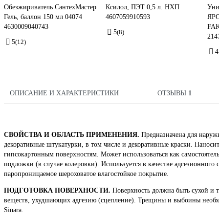
Обезжириватель СантехМастер
Ксилол, ПЭТ 0,5 л. НХП
Уни
Гель, баллон 150 мл 04074
4607059910593
ЯР
4630009040743
FAK
5
(8)
214
5
(12)
4
ОПИСАНИЕ И ХАРАКТЕРИСТИКИ
ОТЗЫВЫ
1
СВОЙСТВА И ОБЛАСТЬ ПРИМЕНЕНИЯ.
Предназначена для наружн
декоративные штукатурки, в том числе и декоративные краски. Нанос
гипсокартонным поверхностям. Может использоваться как самостоятел
подложки (в случае колеровки). Используется в качестве адгезионного 
паропроницаемое шероховатое влагостойкое покрытие.
ПОДГОТОВКА ПОВЕРХНОСТИ.
Поверхность должна быть сухой и т
веществ, ухудшающих адгезию (сцепление). Трещины и выбоины необхо
Sinara.