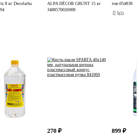
tz 8 кг Decofarba
ALPA DÉCOR GRUNT 15 кг
тов-054838
94
3488570026908
5
(2)
270 ₽
899 ₽