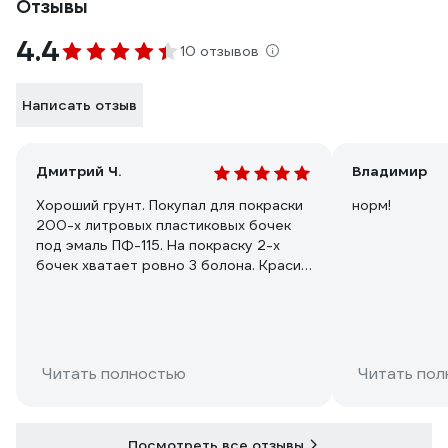
Отзывы
4.4
10 отзывов
Написать отзыв
Дмитрий Ч.
Владимир
Хороший грунт. Покупал для покраски
норм!
200-х литровых пластиковых бочек
под эмаль ПФ-115. На покраску 2-х
бочек хватает ровно 3 болона. Красил
в апреле. За лето покраска
сохранилась как новая. После зимы
посмотрим.
Читать полностью
Читать пол
Посмотреть все отзывы