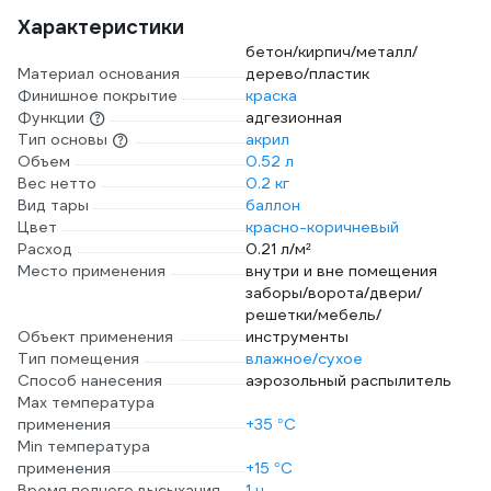
Характеристики
бетон/кирпич/металл/
Материал основания
дерево/пластик
Финишное покрытие
краска
Функции
адгезионная
Тип основы
акрил
Объем
0.52 л
Вес нетто
0.2 кг
Вид тары
баллон
Цвет
красно-коричневый
Расход
0.21 л/м²
Место применения
внутри и вне помещения
заборы/ворота/двери/
решетки/мебель/
Объект применения
инструменты
Тип помещения
влажное/сухое
Способ нанесения
аэрозольный распылитель
Max температура
применения
+35 °С
Min температура
применения
+15 °С
Время полного высыхания
1 ч