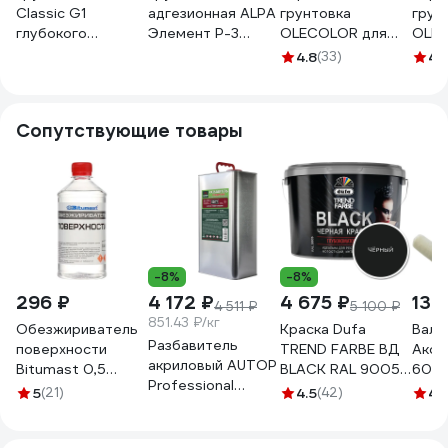
Classic G1
адгезионная ALPA
грунтовка
грун
глубокого
Элемент Р-3
OLECOLOR для
OLEC
проникновения,
Бетонконтакт 5л
внутренних работ,
внут
4.8
(33)
4.
универсальная,
4660005410080
3 кг 4300000058
1 кг
канистра, 10 кг
С0000000900
Сопутствующие товары
-8%
-8%
296 ₽
4 172 ₽
4 675 ₽
132
4 511 ₽
5 100 ₽
851.43 ₽/кг
Обезжириватель
Краска Dufa
Вали
Разбавитель
поверхности
TREND FARBE ВД
Акор
акриловый AUTOP
Bitumast 0,5
BLACK RAL 9005,
60 м
Professional
л/0,35 кг
10 л МП00-
шерс
5
(21)
4.5
(42)
4.
50/77,
4607952901131
005871
крон
стандартный,
Маст
банка 5.0 л ATP-