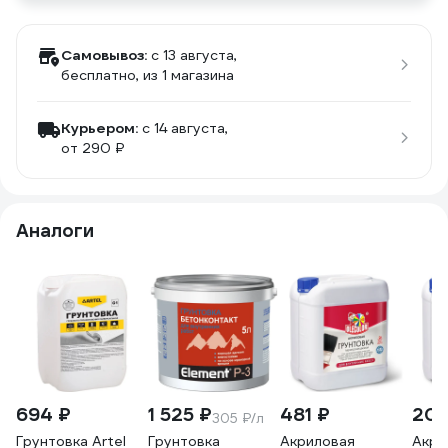
Самовывоз:
c 13 августа,
бесплатно
, из 1 магазина
Курьером:
c 14 августа,
от 290 ₽
Аналоги
694 ₽
1 525 ₽
481 ₽
209
305 ₽/л
Грунтовка Artel
Грунтовка
Акриловая
Акри