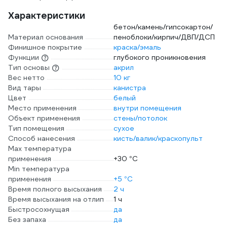
Характеристики
бетон/камень/гипсокартон/
Материал основания
пеноблоки/кирпич/ДВП/ДСП
Финишное покрытие
краска/эмаль
Функции
глубокого проникновения
Тип основы
акрил
Вес нетто
10 кг
Вид тары
канистра
Цвет
белый
Место применения
внутри помещения
Объект применения
стены/потолок
Тип помещения
сухое
Способ нанесения
кисть/валик/краскопульт
Max температура
применения
+30 °С
Min температура
применения
+5 °С
Время полного высыхания
2 ч
Время высыхания на отлип
1 ч
Быстросохнущая
да
Без запаха
да