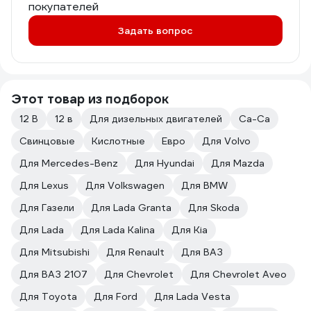
покупателей
Задать вопрос
Этот товар из подборок
12 В
12 в
Для дизельных двигателей
Ca-Ca
Свинцовые
Кислотные
Евро
Для Volvo
Для Mercedes-Benz
Для Hyundai
Для Mazda
Для Lexus
Для Volkswagen
Для BMW
Для Газели
Для Lada Granta
Для Skoda
Для Lada
Для Lada Kalina
Для Kia
Для Mitsubishi
Для Renault
Для ВАЗ
Для ВАЗ 2107
Для Chevrolet
Для Chevrolet Aveo
Для Toyota
Для Ford
Для Lada Vesta