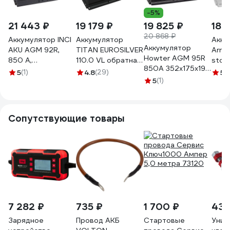
-5%
21 443 ₽
19 179 ₽
19 825 ₽
18 
20 868 ₽
Аккумулятор INCI
Аккумулятор
Акку
Аккумулятор
AKU AGM 92R,
TITAN EUROSILVER
Arnez
Howter AGM 95R
850 A,
110.0 VL обратная
stop
850A 352x175x190
353x175x190 мм
полярность, 930
обра
5
(1)
4.8
(29)
5
(
463172
450704
А, 352x175x190 мм
5
(1)
353x
4607008881455
850 
Сопутствующие товары
7 282 ₽
735 ₽
1 700 ₽
436
Зарядное
Провод АКБ
Стартовые
Унив