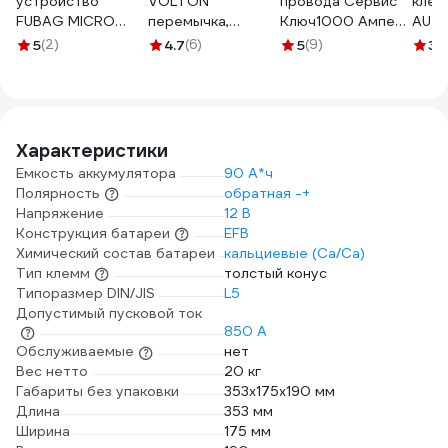
устройство
VOLTON
провода Сервис
клем
FUBAG MICRO
перемычка,
Ключ1000 Ампер
AUTO
140/24 46642
наконечник-
5,0 метра 73120
BAT/
5
(2)
4.7
(6)
5
(9)
3.
наконечник П-4
500 мм, S=35 мм
VLTП450035
Характеристики
Емкость аккумулятора
90 А*ч
Полярность
обратная -+
Напряжение
12 В
Конструкция батареи
EFB
Химический состав батареи
кальциевые (Ca/Ca)
Тип клемм
толстый конус
Типоразмер DIN/JIS
L5
Допустимый пусковой ток
850 А
Обслуживаемые
нет
Вес нетто
20 кг
Габариты без упаковки
353х175х190 мм
Длина
353 мм
Ширина
175 мм