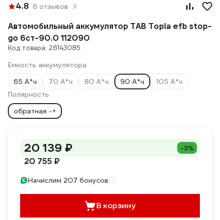
4.8
6 отзывов
Автомобильный аккумулятор TAB Topla efb stop-
go 6ст-90.0 112090
Код товара: 26143085
Емкость аккумулятора
65 А*ч
70 А*ч
80 А*ч
90 А*ч
105 А*ч
Полярность
обратная -+
20 139 ₽
-3%
20 755 ₽
Начислим 207 бонусов
В корзину