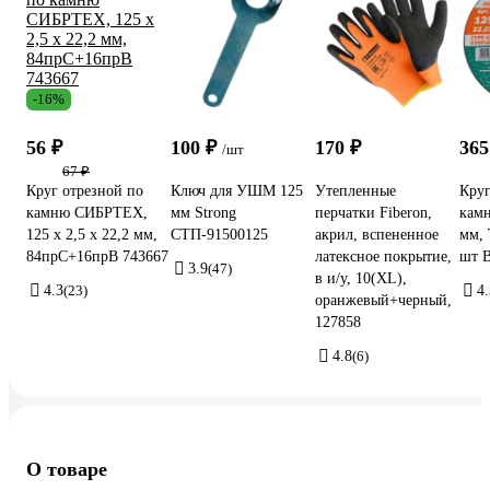
-16%
56 ₽
100 ₽
170 ₽
365
/шт
67 ₽
Круг отрезной по
Ключ для УШМ 125
Утепленные
Круг
камню СИБРТЕХ,
мм Strong
перчатки Fiberon,
камн
125 х 2,5 х 22,2 мм,
СТП-91500125
акрил, вспененное
мм, 
84прC+16прB 743667
латексное покрытие,
шт B
3.9
(47)
в и/у, 10(XL),
4.3
(23)
4.
оранжевый+черный,
127858
4.8
(6)
О товаре