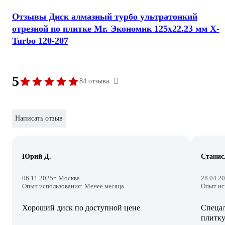
Отзывы Диск алмазный турбо ультратонкий
отрезной по плитке Mr. Экономик 125x22.23 мм X-
Turbo 120-207
5
84 отзыва
Написать отзыв
Юрий Д.
Станис
06.11.2025
г. Москва
28.04.2
Опыт использования: Менее месяца
Опыт ис
Хороший диск по доступной цене
Спецал
плитку