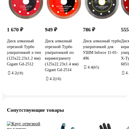
1 670 ₽
949 ₽
786 ₽
555
Диск алмазный
Диск алмазный
Диск алмазный турбо
Дис
отрезной Турбо
отрезной Турбо
ультратонкий для
кера
ультратонкий х-тип
ультратонкий по
УШМ Inforce 11-01-
ульт
(125x22.23х1.2 мм)
керамограниту
496
X-Ty
Gigant Gd-2512
(125x22.23х1.4 мм)
6051
4.4
(65)
Gigant Gd-2514
4.2
(18)
4.
4.2
(18)
Сопутствующие товары