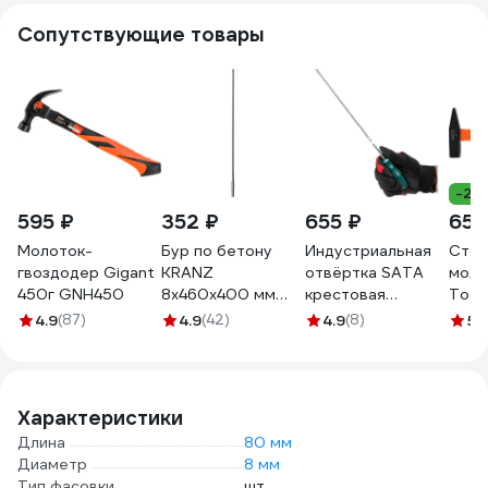
Сопутствующие товары
-25
595 ₽
352 ₽
655 ₽
652
Молоток-
Бур по бетону
Индустриальная
Стол
гвоздодер Gigant
KRANZ
отвёртка SATA
моло
450г GNH450
8x460x400 мм
крестовая
Tools
хвостовик SDS-
PH2x300мм.
руко
4.9
(87)
4.9
(42)
4.9
(8)
5
(
plus KR-91-0048
Эталонный
стек
ресурс для
25-1
тяжёлого
монтажа. 62320
Характеристики
Длина
80 мм
Диаметр
8 мм
Тип фасовки
шт.