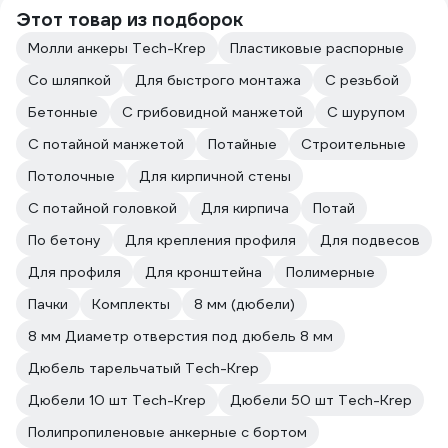
Этот товар из подборок
Молли анкеры Tech-Krep
Пластиковые распорные
Со шляпкой
Для быстрого монтажа
С резьбой
Бетонные
С грибовидной манжетой
С шурупом
С потайной манжетой
Потайные
Строительные
Потолочные
Для кирпичной стены
С потайной головкой
Для кирпича
Потай
По бетону
Для крепления профиля
Для подвесов
Для профиля
Для кронштейна
Полимерные
Пачки
Комплекты
8 мм (дюбели)
8 мм Диаметр отверстия под дюбель 8 мм
Дюбель тарельчатый Tech-Krep
Дюбели 10 шт Tech-Krep
Дюбели 50 шт Tech-Krep
Полипропиленовые анкерные с бортом