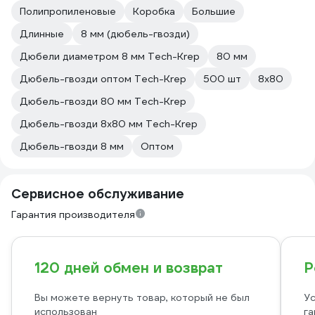
Полипропиленовые
Коробка
Большие
Длинные
8 мм (дюбель-гвозди)
Дюбели диаметром 8 мм Tech-Krep
80 мм
Дюбель-гвозди оптом Tech-Krep
500 шт
8х80
Дюбель-гвозди 80 мм Tech-Krep
Дюбель-гвозди 8х80 мм Tech-Krep
Дюбель-гвозди 8 мм
Оптом
Сервисное обслуживание
Гарантия производителя
120 дней обмен и возврат
Р
Вы можете вернуть товар, который не был
Ус
использован
га