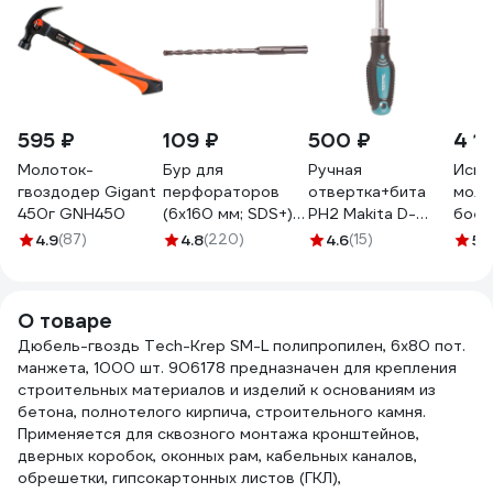
595 ₽
109 ₽
500 ₽
4 1
Молоток-
Бур для
Ручная
Искр
гвоздодер Gigant
перфораторов
отвертка+бита
моло
450г GNH450
(6х160 мм; SDS+)
PH2 Makita D-
боек 500 гр. мод
Makita D-00066
58833
186A
4.9
(87)
4.8
(220)
4.6
(15)
5
(1
TT11
О товаре
Дюбель-гвоздь Tech-Krep SM-L полипропилен, 6x80 пот.
манжета, 1000 шт. 906178 предназначен для крепления
строительных материалов и изделий к основаниям из
бетона, полнотелого кирпича, строительного камня.
Применяется для сквозного монтажа кронштейнов,
дверных коробок, оконных рам, кабельных каналов,
обрешетки, гипсокартонных листов (ГКЛ),