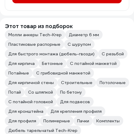
Этот товар из подборок
Молли анкеры Tech-Krep
Диаметр 6 мм
Пластиковые распорные
С шурупом
Для быстрого монтажа (дюбель-гвозди)
С резьбой
Для кирпича
Бетонные
С потайной манжетой
Потайные
С грибовидной манжетой
Для кирпичной стены
Строительные
Потолочные
Потай
Со шляпкой
По бетону
С потайной головкой
Для подвесов
Для кронштейна
Для крепления профиля
Для профиля
Полимерные
Пачки
Комплекты
Дюбель тарельчатый Tech-Krep