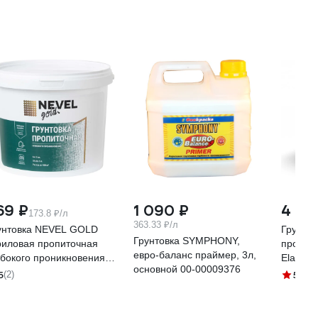
69 ₽
1 090 ₽
4 114
173.8 ₽/л
363.33 ₽/л
унтовка NEVEL GOLD
Грунтов
Грунтовка SYMPHONY,
риловая пропиточная
проник
евро-баланс праймер, 3л,
убокого проникновения 5
Elastom
oсновной 00-00009376
 4607130865989
ELASTO
5
5
(2)
(5)
017K_5