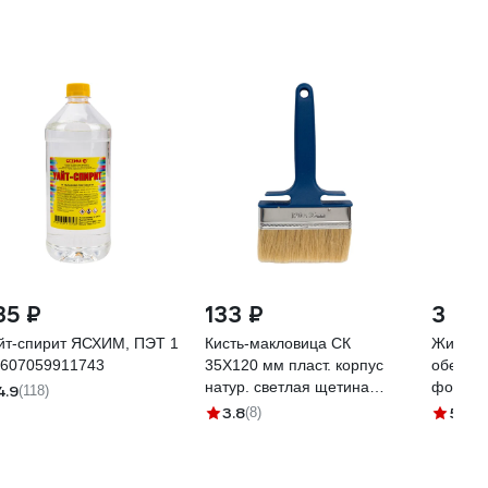
35 ₽
133 ₽
3 28
йт-спирит ЯСХИМ, ПЭТ 1
Кисть-макловица СК
Жидкое
4607059911743
35Х120 мм пласт. корпус
обезжи
натур. светлая щетина
фосфат
4.9
(118)
8065
КОНФЕР
3.8
5
(8)
(3)
концент