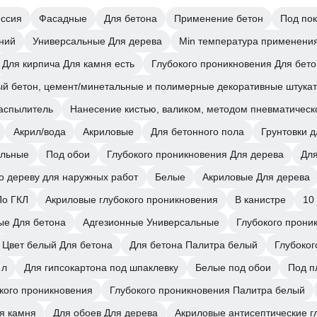
оссия
Фасадные
Для бетона
Применение бетон
Под пок
ний
Универсальные Для дерева
Min температура применения
Для кирпича Для камня есть
Глубокого проникновения Для бет
ый бетон, цемент/минетальные и полимерные декоративные штука
распылитель
Нанесение кистью, валиком, методом пневматическ
Акрил/вода
Акриловые
Для бетонного пола
Грунтовки 
альные
Под обои
Глубокого проникновения Для дерева
Для
по дереву для наружных работ
Белые
Акриловые Для дерева
По ГКЛ
Акриловые глубокого проникновения
В канистре
10
ые Для бетона
Адгезионные Универсальные
Глубокого прони
Цвет белый Для бетона
Для бетона Палитра белый
Глубоког
 л
Для гипсокартона под шпаклевку
Белые под обои
Под п
кого проникновения
Глубокого проникновения Палитра белый
я камня
Для обоев Для дерева
Акриловые антисептические г