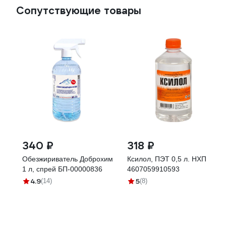
Сопутствующие товары
340 ₽
318 ₽
Обезжириватель Доброхим
Ксилол, ПЭТ 0,5 л. НХП
1 л, спрей БП-00000836
4607059910593
4.9
5
(14)
(8)