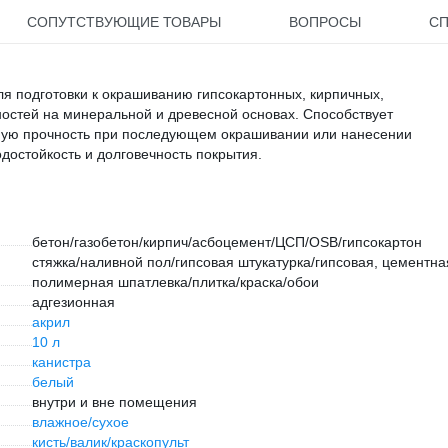
СОПУТСТВУЮЩИЕ ТОВАРЫ
ВОПРОСЫ
С
ля подготовки к окрашиванию гипсокартонных, кирпичных,
остей на минеральной и древесной основах. Способствует
нную прочность при последующем окрашивании или нанесении
достойкость и долговечность покрытия.
бетон/газобетон/кирпич/асбоцемент/ЦСП/OSB/гипсокартон
стяжка/наливной пол/гипсовая штукатурка/гипсовая, цементна
полимерная шпатлевка/плитка/краска/обои
адгезионная
акрил
10 л
канистра
белый
внутри и вне помещения
влажное/сухое
кисть/валик/краскопульт