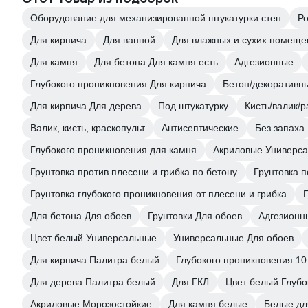
Оборудование для механизированной штукатурки стен
Р
Для кирпича
Для ванной
Для влажных и сухих помеще
Для камня
Для бетона Для камня есть
Адгезионные
Глубокого проникновения Для кирпича
Бетон/декоративн
Для кирпича Для дерева
Под штукатурку
Кисть/валик/
Валик, кисть, краскопульт
Антисептические
Без запаха
Глубокого проникновения для камня
Акриловые Универс
Грунтовка против плесени и грибка по бетону
Грунтовка 
Грунтовка глубокого проникновения от плесени и грибка
Для бетона Для обоев
Грунтовки Для обоев
Адгезионн
Цвет белый Универсальные
Универсальные Для обоев
Для кирпича Палитра белый
Глубокого проникновения 10
Для дерева Палитра белый
Для ГКЛ
Цвет белый Глубо
Акриловые Морозостойкие
Для камня белые
Белые дл