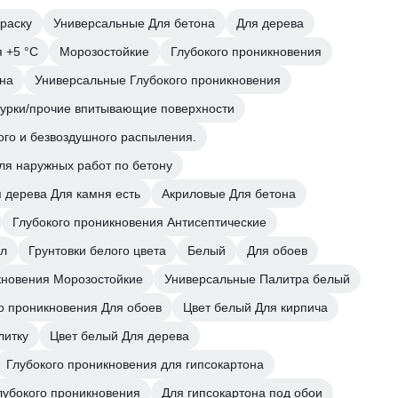
раску
Универсальные Для бетона
Для дерева
 +5 °С
Морозостойкие
Глубокого проникновения
она
Универсальные Глубокого проникновения
турки/прочие впитывающие поверхности
ого и безвоздушного распыления.
для наружных работ по бетону
 дерева Для камня есть
Акриловые Для бетона
Глубокого проникновения Антисептические
 л
Грунтовки белого цвета
Белый
Для обоев
кновения Морозостойкие
Универсальные Палитра белый
о проникновения Для обоев
Цвет белый Для кирпича
литку
Цвет белый Для дерева
Глубокого проникновения для гипсокартона
лубокого проникновения
Для гипсокартона под обои