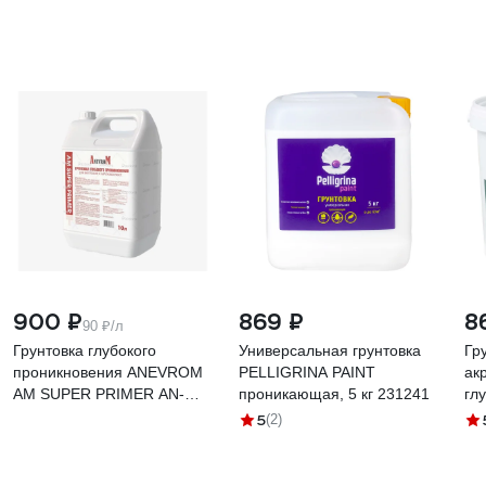
900 ₽
869 ₽
8
90 ₽/л
Грунтовка глубокого
Универсальная грунтовка
Гр
проникновения ANEVROM
PELLIGRINA PAINT
ак
AM SUPER PRIMER AN-
проникающая, 5 кг 231241
гл
SPR-001
кг
5
(2)