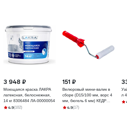
3 948 ₽
151 ₽
3
Моющаяся краска ЛАКРА
Велюровый мини-валик в
Уа
латексная, белоснежная,
сборе (D15/100 мм, ворс 4
л 
14 кг 8306484 ЛА-00000054
мм, бюгель 6 мм) КЕДР
043-1510 25948
4.9
4.9
(102)
(17)