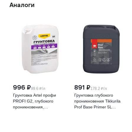
Аналоги
996 ₽
891 ₽
99.6 ₽/л
178.2 ₽/л
Грунтовка Artel профи
Грунтовка глубокого
PROFI G2, глубокого
проникновения Tikkurila
проникновения,
Prof Base Primer 5L
укрепляющая, канистра 10
700014707
кг С0000000255