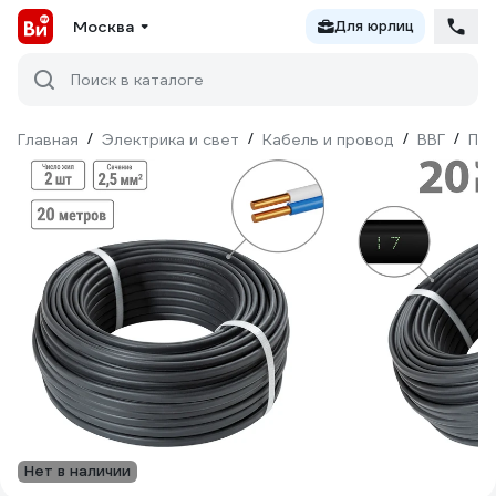
Москва
Для юрлиц
Поиск в каталоге
Главная
/
Электрика и свет
/
Кабель и провод
/
ВВГ
/
Пло
Нет в наличии