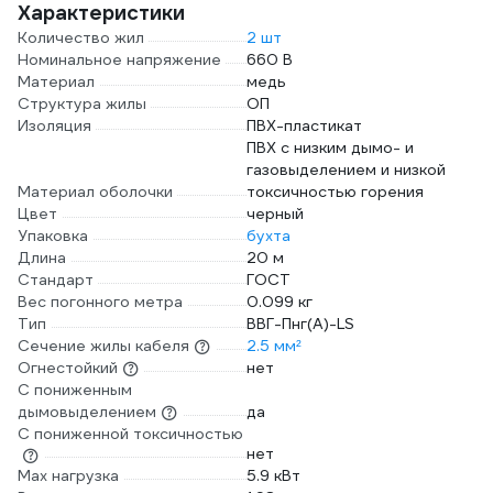
Характеристики
Количество жил
2 шт
Номинальное напряжение
660 В
Материал
медь
Структура жилы
ОП
Изоляция
ПВХ-пластикат
ПВХ с низким дымо- и
газовыделением и низкой
Материал оболочки
токсичностью горения
Цвет
черный
Упаковка
бухта
Длина
20 м
Стандарт
ГОСТ
Вес погонного метра
0.099 кг
Тип
ВВГ-Пнг(A)-LS
Сечение жилы кабеля
2.5 мм²
Огнестойкий
нет
С пониженным
дымовыделением
да
С пониженной токсичностью
нет
Max нагрузка
5.9 кВт