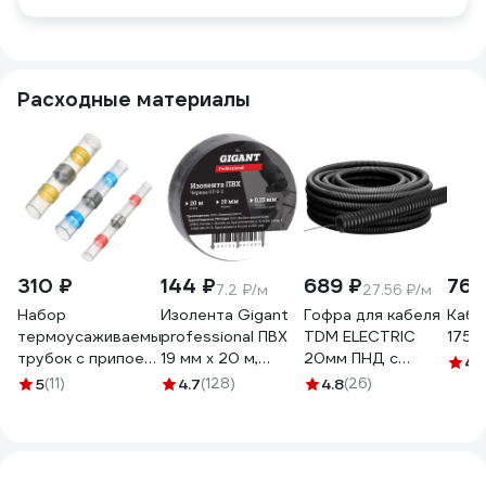
Расходные материалы
310 ₽
144 ₽
689 ₽
761
7.2 ₽/м
27.56 ₽/м
Набор
Изолента Gigant
Гофра для кабеля
Кабе
термоусаживаемых
professional ПВХ
TDM ELECTRIC
175м
трубок с припоем
19 мм х 20 м,
20мм ПНД с
4.
ООО "ОПТИКОМ
черная GT-0-3
зондом 25 метров
5
(11)
4.7
(128)
4.8
(26)
ЭЛЕКТРИК"
легкая черная
3599.8005
SQ0413-2502