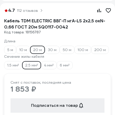
4.7
112 отзывов
Кабель TDM ELECTRIC ВВГ-П нгА-LS 2х2,5 окN-
0,66 ГОСТ 20м SQ0117-0042
Код товара: 18156787
Длина
5 м
10 м
20 м
30 м
50 м
100 м
200 м
Сечение жилы кабеля
1.5 мм²
2.5 мм²
4 мм²
6 мм²
Снят с поставок, последняя цена
1 853 ₽
Подписаться на товар