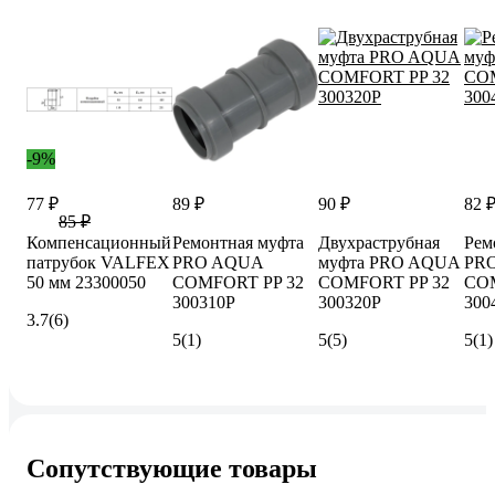
-9%
77 ₽
89 ₽
90 ₽
82 
85 ₽
Компенсационный
Ремонтная муфта
Двухраструбная
Рем
патрубок VALFEX
PRO AQUA
муфта PRO AQUA
PR
50 мм 23300050
COMFORT PP 32
COMFORT PP 32
COM
300310P
300320P
300
3.7
(6)
5
(1)
5
(5)
5
(1)
Сопутствующие товары