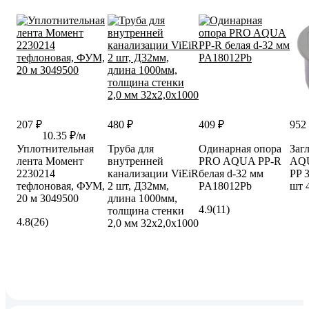
207 ₽
480 ₽
409 ₽
952
10.35 ₽/м
Уплотнительная
Труба для
Одинарная опора
Заг
лента Момент
внутренней
PRO AQUA PP-R
AQ
2230214
канализации ViEiR
белая d-32 мм
PP 
тефлоновая, ФУМ,
2 шт, Д32мм,
PA18012Pb
шт 
20 м 3049500
длина 1000мм,
4.9
(11)
толщина стенки
4.8
(26)
2,0 мм 32х2,0х1000