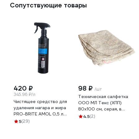
Сопутствующие товары
420 ₽
98 ₽
/шт
345.96 ₽/л
Техническая салфетка
Чистящее средство для
ООО МЛ Текс (ХПП)
удаления нагара и жира
80x100 см, серая, в
PRO-BRITE AMOL 0,5 л
индивидуальном пакете
4.5
(2)
298-05
5
(29)
22-3040