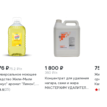
76 ₽
1 800 ₽
75 ₽
75.2 ₽/л
360 ₽/л
иверсальное моющее
Жидко
Концентрат для удаления
едство Жили-Мыли
средст
нагара, сажи и жира
окус" аромат "Лимон", 5
Капля 
МАСТЕРХИМ УДАЛИТЕЛЬ
 ПЭТ 4623721540318
лимон,
3.5
(25)
5
(8)
НАГАРА 6 кг 026ЩП6