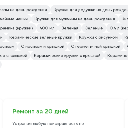
папы на день рождения
Кружки для дедушки на день рожде
чайные чашки
Кружки для мужчины на день рождения
Ки
рамика (кружки)
400 мл
Зеленая
Зеленые
0.4 л (к
ой
Керамические зеленые кружки
Кружки с рисунком
К
носиком
С носиком и крышкой
С герметичной крышкой
ые с крышкой
Керамические кружки с крышкой
Керамичес
Ремонт за 20 дней
Устраним любую неисправность по