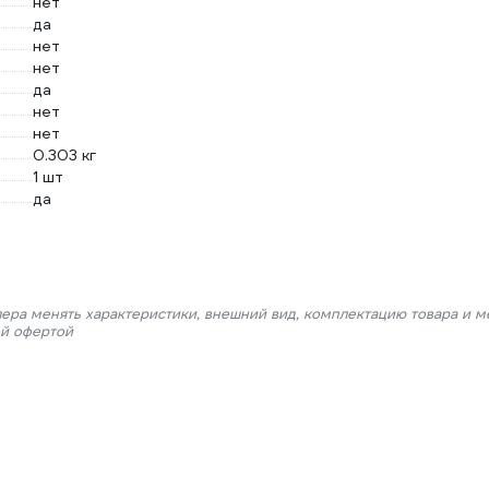
нет
да
нет
нет
да
нет
нет
0.303 кг
1 шт
да
лера менять характеристики, внешний вид, комплектацию товара и м
ой офертой