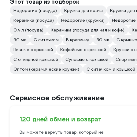
Этот товар из подборок
Недорогие (посуда)
Кружка для врача
Кружки для 
Керамика (посуда)
Недорогие (кружки)
Недорогие 
0.4 л (посуда)
Керамика (посуда для чая и кофе)
Ке
90 мл
С ситечком
В крапинку
30 мл
С крышк
Пивные с крышкой
Кофейные с крышкой
Кружки с 
С откидной крышкой
Суповые с крышкой
Спортивн
Оптом (керамические кружки)
С ситечком и крышкой
Сервисное обслуживание
120 дней обмен и возврат
Вы можете вернуть товар, который не