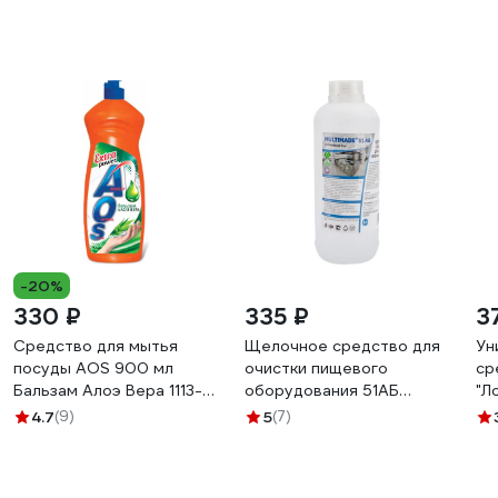
-20%
330 ₽
335 ₽
3
Средство для мытья
Щелочное средство для
Ун
посуды AOS 900 мл
очистки пищевого
ср
Бальзам Алоэ Вера 1113-3
оборудования 51АБ
"Л
605060
Мультимэйд удаляет жир,
л,
4.7
(9)
5
(7)
дезинфекция, 1 л
4607002302932