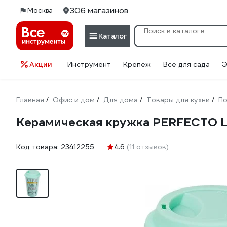
306 магазинов
Москва
Каталог
Акции
Инструмент
Крепеж
Всё для сада
Э
Главная
Офис и дом
Для дома
Товары для кухни
По
/
/
/
/
Керамическая кружка PERFECTO LI
Код товара:
23412255
4.6
(11 отзывов)