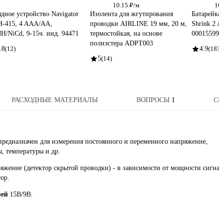
10.15 ₽/м
1
ядное устройство Navigator
Изолента для жгутирования
Батарейк
-415, 4 AAA/AA,
проводки AIRLINE 19 мм, 20 м,
Shrink 2 
H/NiCd, 9-15ч. инд. 94471
термостойкая, на основе
00015599
полиэстера ADPT003
.8
(12)
4.9
(18
5
(14)
РАСХОДНЫЕ МАТЕРИАЛЫ
ВОПРОСЫ
1
С
едназначен для измерения постоянного и переменного напряжение,
ы, температуры и др.
яжение (детектор скрытой проводки) - в зависимости от мощности сигна
ор.
рей
15В/9В.