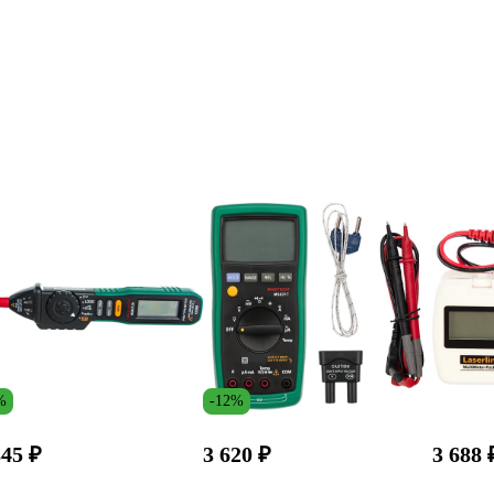
%
-12%
845 ₽
3 620 ₽
3 688 