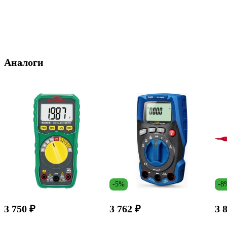
Аналоги
-5%
-8
3 750 ₽
3 762 ₽
3 