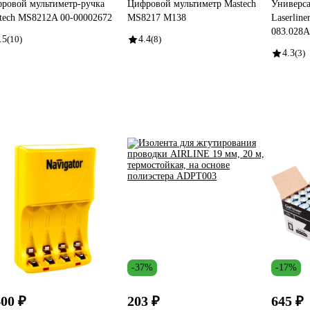
ровой мультиметр-ручка
Цифровой мультиметр Mastech
Универса
tech MS8212A 00-00002672
MS8217 M138
Laserline
083.028A
.5
(10)
4.4
(8)
4.3
(3)
-37%
-17%
400 ₽
203 ₽
645 ₽