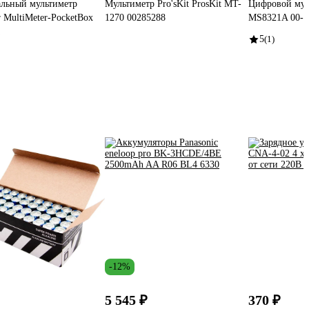
льный мультиметр
Мультиметр Pro'sKit ProsKit MT-
Цифровой мул
r MultiMeter-PocketBox
1270 00285288
MS8321A 00-0
5
(1)
-12%
5 545 ₽
370 ₽