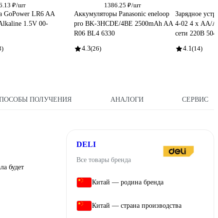
6.13 ₽/шт
1386.25 ₽/шт
а GoPower LR6 AA
Аккумуляторы Panasonic eneloop
Зарядное уст
Alkaline 1.5V 00-
pro BK-3HCDE/4BE 2500mAh AA
4-02 4 х АА/А
R06 BL4 6330
сети 220В 504
3)
4.3
(26)
4.1
(14)
ПОСОБЫ ПОЛУЧЕНИЯ
АНАЛОГИ
СЕРВИС
DELI
Все товары бренда
ла будет
Китай — родина бренда
Китай — страна производства