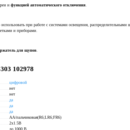
ареи и
функцией автоматического отключения
.
 использовать при работе с системами освещения, распределительными
етками и приборами.
ержатель для щупов
.
303 102978
цифровой
нет
нет
да
да
да
AA/пальчиковая(R6;LR6;FR6)
2х1.5B
до 1000 В