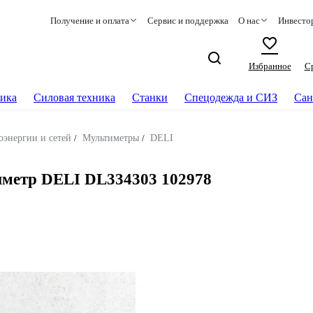
Получение и оплата
Сервис и поддержка
О нас
Инвесто
Избранное
С
ика
Силовая техника
Станки
Спецодежда и СИЗ
Сан
оэнергии и сетей
/
Мультиметры
/
DELI
метр DELI DL334303 102978