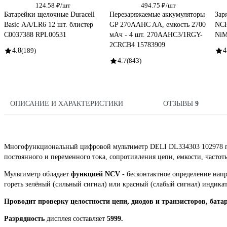
124.58 ₽/шт
494.75 ₽/шт
Батарейки щелочные Duracell
Перезаряжаемые аккумуляторы
Зар
Basic АА/LR6 12 шт. блистер
GP 270AAHC AA, емкость 2700
NCH
C0037388 RPL00531
мАч - 4 шт. 270AAHC3/1RGY-
NiM
2CRCB4 15783909
4.8
(189)
4
4.7
(843)
ОПИСАНИЕ И ХАРАКТЕРИСТИКИ
ОТЗЫВЫ
9
Многофункциональный цифровой мультиметр DELI DL334303 102978 пр
постоянного и переменного тока, сопротивления цепи, емкости, частот
Мультиметр обладает
функцией NCV
- бесконтактное определение напр
гореть зелёный (сильный сигнал) или красный (слабый сигнал) индикат
Проводит проверку целостности цепи, диодов и транзисторов, бата
Разрядность
дисплея составляет
5999.