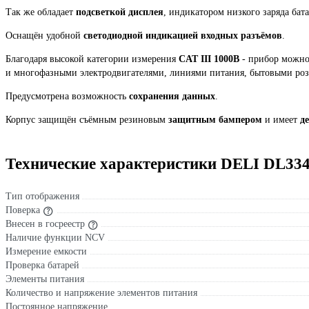
Так же обладает
подсветкой дисплея
, индикатором низкого заряда бат
Оснащён удобной
светодиодной индикацией входных разъёмов
.
Благодаря высокой категории измерения
CAT III 1000В
- прибор можно
и многофазными электродвигателями, линиями питания, бытовыми роз
Предусмотрена возможность
сохранения данных
.
Корпус защищён съёмным резиновым
защитным бампером
и имеет
д
Технические характеристики DELI DL334
Тип отображения
Поверка
Внесен в госреестр
Наличие функции NCV
Измерение емкости
Проверка батарей
Элементы питания
Количество и напряжение элементов питания
Постоянное напряжение