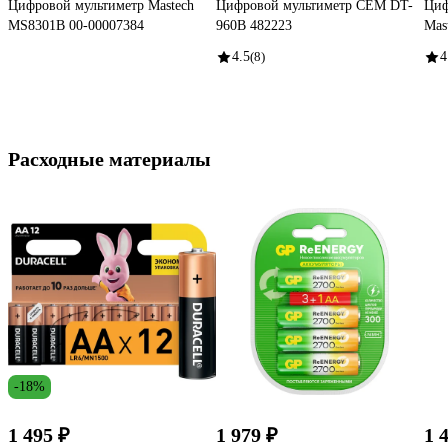
Цифровой мультиметр Mastech
Цифровой мультиметр СЕМ DT-
Циф
MS8301B 00-00007384
960В 482223
Mas
4.5
(8)
4
Расходные материалы
-18%
1 495 ₽
1 979 ₽
1 