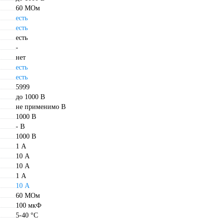
60 МОм
есть
есть
есть
-
нет
есть
есть
5999
до 1000 В
не применимо В
1000 В
- В
1000 В
1 А
10 А
10 А
1 А
10 А
60 МОм
100 мкФ
5-40 °С