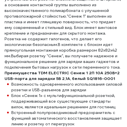
а основание контактной группы выполнено из
высококачественного поликарбоната с улучшенной
противопожарной стойкостью."Сенеж 1" выполнен из
пластика и имеет глянцевую поверхность, что придает
ему современный и стильный вид. Блок имеет винтовое
крепление и предназначен для скрытого монтажа.
Розетка не содержит галогенов, что делает его
экологически безопасным.В комплекте с блоком идет
прямоугольная монтажная коробка размером 82х82х42
мм.Выбирая розетку "Сенеж", вы получаете надежное и
функциональное решение для зарядки ваших гаджетов и
подключения бытовых нагрузок к сети переменного тока.
Преимущества TDM ELECTRIC Сенеж 1 2П 10А 250В+2
USB-порта для зарядки 5В 2,1А, белый SQ1816-0001
Возможность одновременного использования силовой
розетки и USB-разъемов для зарядки
Блок «Сенеж 1» с мультифункциональной розеткой,
поддерживающей все существующие стандарты
вилок, является идеальным решением для гостиниц
Встроенный полупроводниковый предохранитель с
функцией автоматического восстановления защищает
линию и розетку от перегрузок