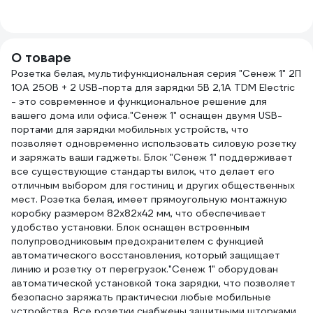
USВ-порта для
0055
С3М3
зарядки 5В 2,1А,
белый SQ1816-
0001
О товаре
Розетка белая, мультифункциональная серия "Сенеж 1" 2П
10А 250В + 2 USВ-порта для зарядки 5В 2,1А TDM Electric
- это современное и функциональное решение для
вашего дома или офиса."Сенеж 1" оснащен двумя USB-
портами для зарядки мобильных устройств, что
позволяет одновременно использовать силовую розетку
и заряжать ваши гаджеты. Блок "Сенеж 1" поддерживает
все существующие стандарты вилок, что делает его
отличным выбором для гостиниц и других общественных
мест. Розетка белая, имеет прямоугольную монтажную
коробку размером 82х82х42 мм, что обеспечивает
удобство установки. Блок оснащен встроенным
полупроводниковым предохранителем с функцией
автоматического восстановления, который защищает
линию и розетку от перегрузок."Сенеж 1" оборудован
автоматической установкой тока зарядки, что позволяет
безопасно заряжать практически любые мобильные
устройства. Все розетки снабжены защитными шторками,