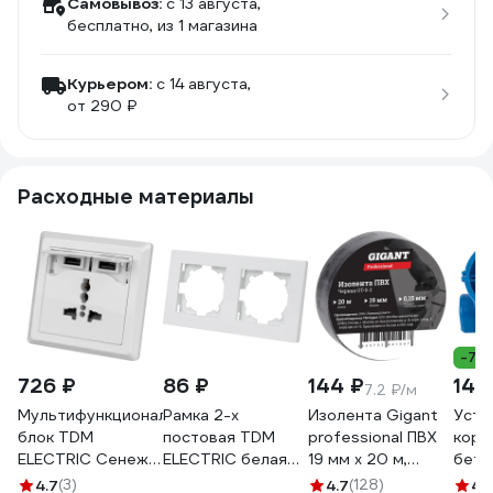
Самовывоз:
c 13 августа,
бесплатно
, из 1 магазина
Курьером:
c 14 августа,
от 290 ₽
Расходные материалы
-7%
726 ₽
86 ₽
144 ₽
14 
7.2 ₽/м
Мультифункциональный
Рамка 2-х
Изолента Gigant
Уста
блок TDM
постовая TDM
professional ПВХ
коро
ELECTRIC Сенеж 1,
ELECTRIC белая
19 мм х 20 м,
бето
2П 10А 250В+2
"сенеж" SQ1816-
черная GT-0-3
блоч
4.7
(3)
4.7
(128)
4.