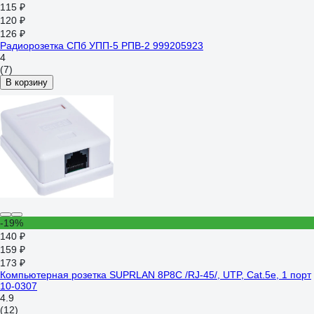
115 ₽
120 ₽
126 ₽
Радиорозетка СПб УПП-5 РПВ-2 999205923
4
(7)
В корзину
-19%
140 ₽
159 ₽
173 ₽
Компьютерная розетка SUPRLAN 8P8C /RJ-45/, UTP, Cat.5e, 1 порт
10-0307
4.9
(12)