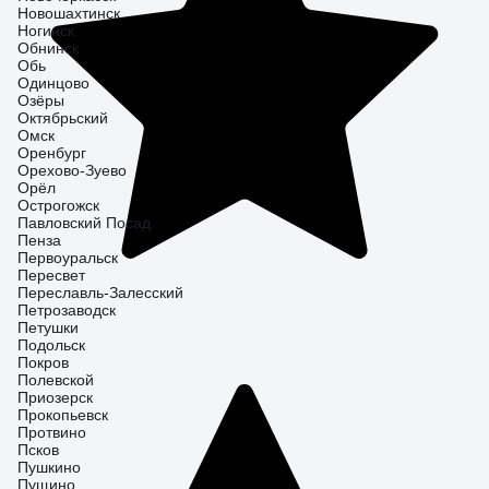
Новошахтинск
Ногинск
Обнинск
Обь
Одинцово
Озёры
Октябрьский
Омск
Оренбург
Орехово-Зуево
Орёл
Острогожск
Павловский Посад
Пенза
Первоуральск
Пересвет
Переславль-Залесский
Петрозаводск
Петушки
Подольск
Покров
Полевской
Приозерск
Прокопьевск
Протвино
Псков
Пушкино
Пущино