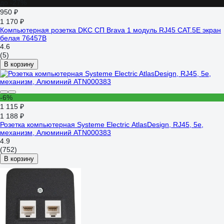
до -27%
950 ₽
1 170 ₽
Компьютерная розетка DKC СП Brava 1 модуль RJ45 CAT.5E экран
белая 76457B
4.6
(5)
В корзину
-6%
1 115 ₽
1 188 ₽
Розетка компьютерная Systeme Electric AtlasDesign, RJ45, 5e,
механизм, Алюминий ATN000383
4.9
(752)
В корзину