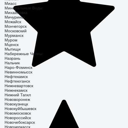
Миасс
Минеральные Воды
Михайловка
Мичуринск
Можайск
Мончегорск
Московский
Мурманск
Муром
Мценск
Мытищи
Набережные Челны
Назрань
Нальчик
Наро-Фоминск
Невинномысск
Нефтекамск
Нефтеюганск
Нижневартовск
Нижнекамск
Нижний Тагил
Нововоронеж
Новокузнецк
Новокуйбышевск
Новомосковск
Новороссийск
Новочебоксарск
Новочеркасск