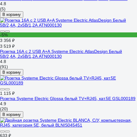
4.8
(5)
В корзину
-5%
3 356 ₽
3 519 ₽
Розетка 16А с 2 USB A+A Systeme Electric AtlasDesign Белый
5В/2,4А, 2х5В/1,2А ATN000130
4.8
(91)
В корзину
1 115 ₽
Розетка Systeme Electric Glossa белый TV+RJ45, кат.5E GSL000189
4.9
(20)
В корзину
633 ₽