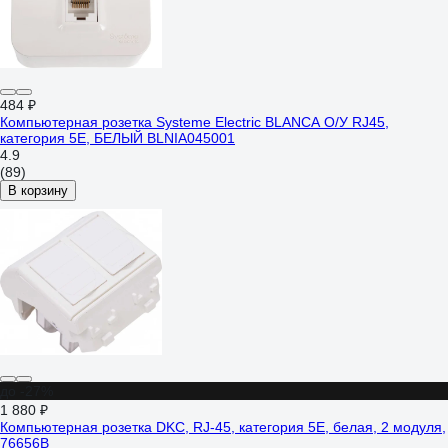
484 ₽
Компьютерная розетка Systeme Electric BLANCA О/У RJ45,
категория 5E, БЕЛЫЙ BLNIA045001
4.9
(89)
В корзину
до -27%
1 880 ₽
Компьютерная розетка DKC, RJ-45, категория 5Е, белая, 2 модуля,
76656B