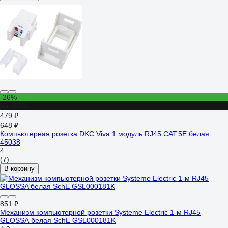
-26%
до -33%
479 ₽
648 ₽
Компьютерная розетка DKC Viva 1 модуль RJ45 CAT.5E белая
45038
4
(7)
В корзину
851 ₽
Механизм компьютерной розетки Systeme Electric 1-м RJ45
GLOSSA белая SchE GSL000181K