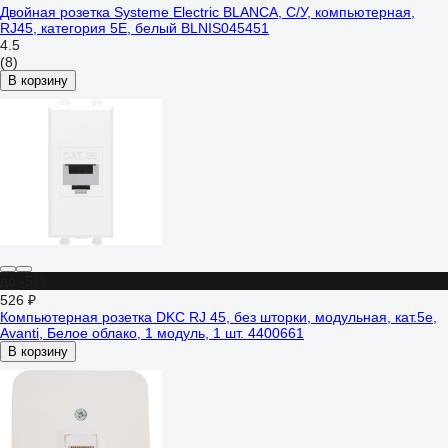
Двойная розетка Systeme Electric BLANCA, С/У, компьютерная,
RJ45, категория 5E, белый BLNIS045451
4.5
(8)
В корзину
до -5%
526 ₽
Компьютерная розетка DKC RJ 45, без шторки, модульная, кат.5е,
Avanti, Белое облако, 1 модуль, 1 шт. 4400661
В корзину