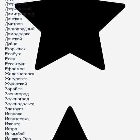
Дзержинск
Дзержинский
Димитровград
Динская
Дмитров
Долгопрудный
Домодедово
Донской
Дубна
Егорьевск
Елабуга
Елец
Ессентуки
Ефремов
Железногорск
Жигулевск
Жуковский
Зарайск
Звенигород
Зеленоград
Зеленодольск
Златоуст
Иваново
Ивантеевка
Ижевск
Истра
Ишимбай
Йошкар-Ола