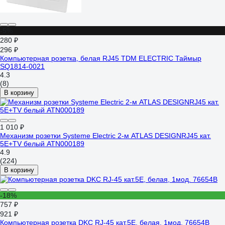
-5%
280 ₽
296 ₽
Компьютерная розетка, белая RJ45 TDM ELECTRIC Таймыр
SQ1814-0021
4.3
(8)
В корзину
1 010 ₽
Механизм розетки Systeme Electric 2-м ATLAS DESIGNRJ45 кат.
5E+TV белый ATN000189
4.9
(224)
В корзину
-18%
757 ₽
921 ₽
Компьютерная розетка DKC RJ-45 кат.5Е, белая, 1мод. 76654B