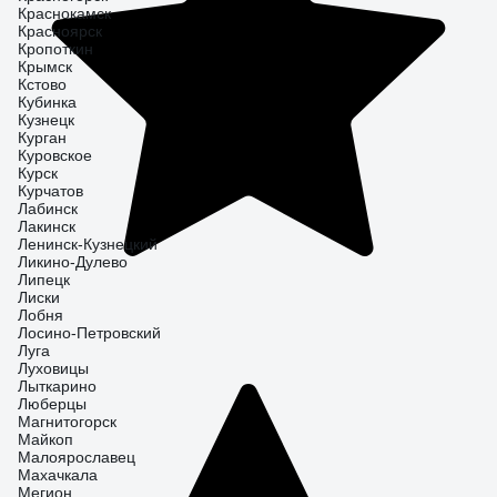
Краснокамск
Красноярск
Кропоткин
Крымск
Кстово
Кубинка
Кузнецк
Курган
Куровское
Курск
Курчатов
Лабинск
Лакинск
Ленинск-Кузнецкий
Ликино-Дулево
Липецк
Лиски
Лобня
Лосино-Петровский
Луга
Луховицы
Лыткарино
Люберцы
Магнитогорск
Майкоп
Малоярославец
Махачкала
Мегион