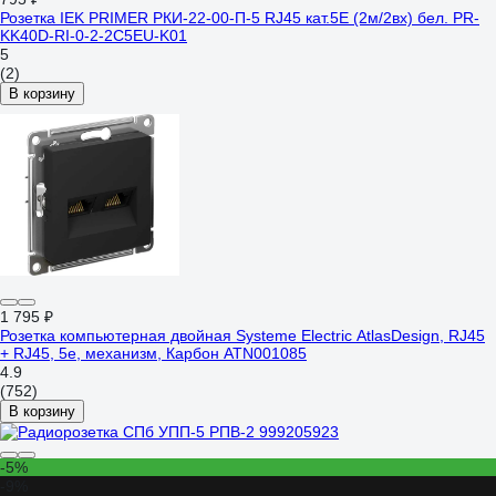
Розетка IEK PRIMER РКИ-22-00-П-5 RJ45 кат.5E (2м/2вх) бел. PR-
KK40D-RI-0-2-2C5EU-K01
5
(2)
В корзину
1 795 ₽
Розетка компьютерная двойная Systeme Electric AtlasDesign, RJ45
+ RJ45, 5e, механизм, Карбон ATN001085
4.9
(752)
В корзину
-5%
-9%