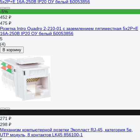
-5%
452 ₽
475 ₽
Розетка Intro Quadro 2-210-01 с заземлением пятиместная 5х2P+E
16А-250В IP20 ОУ белый Б0053856
5
(4)
В корзину
-9%
271 ₽
298 ₽
Механизм компьютерной розетки Экопласт RJ-45, категория 5е,
UTP модуль, 8 контактов LK45 856100-1