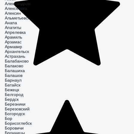
Александров
Алексеевка
Алексин
Альметьевск
Анапа
Апатиты
Апрелевка
Арамиль
Арзамас
Армавир
Архангельск
Астрахань
Балабаново
Балаково
Балашиха
Балашов
Барнаул
Батайск
Бежецк
Белгород
Бердск
Березники
Березовский
Богородск
Бор
Борисоглебск
Боровичи
Бронницы