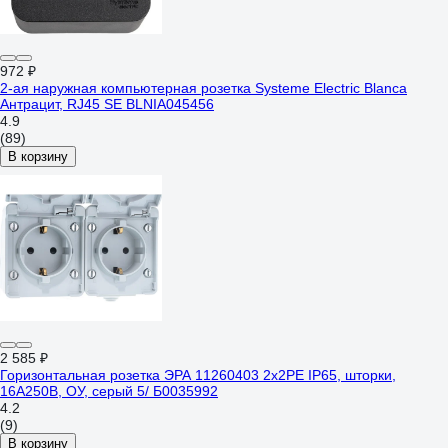
972 ₽
2-ая наружная компьютерная розетка Systeme Electric Blanca
Антрацит, RJ45 SE BLNIA045456
4.9
(89)
В корзину
2 585 ₽
Горизонтальная розетка ЭРА 11260403 2x2PE IP65, шторки,
16A250В, ОУ, серый 5/ Б0035992
4.2
(9)
В корзину