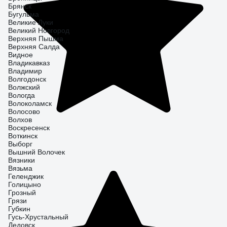
Брянск
Бугульма
Великие Луки
Великий Новгород
Верхняя Пышма
Верхняя Салда
Видное
Владикавказ
Владимир
Волгодонск
Волжский
Вологда
Волоколамск
Волосово
Волхов
Воскресенск
Воткинск
Выборг
Вышний Волочек
Вязники
Вязьма
Геленджик
Голицыно
Грозный
Грязи
Губкин
Гусь-Хрустальный
Дедовск