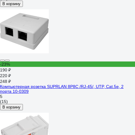
В корзину
-23%
190 ₽
220 ₽
248 ₽
Компьютерная розетка SUPRLAN 8P8C /RJ-45/, UTP, Cat.5e, 2
порта 10-0309
5
(15)
В корзину