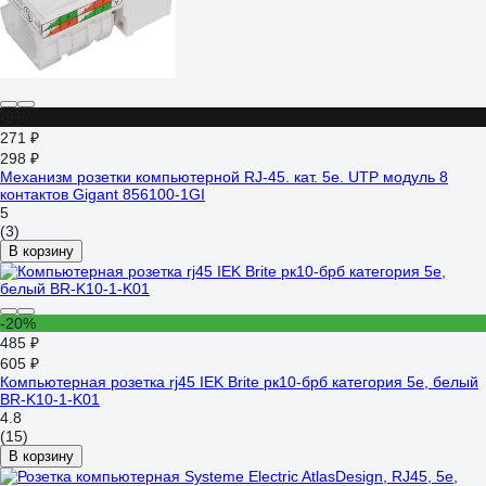
-9%
271 ₽
298 ₽
Механизм розетки компьютерной RJ-45. кат. 5е. UTP модуль 8
контактов Gigant 856100-1GI
5
(3)
В корзину
-20%
485 ₽
605 ₽
Компьютерная розетка rj45 IEK Brite рк10-брб категория 5e, белый
BR-K10-1-K01
4.8
(15)
В корзину