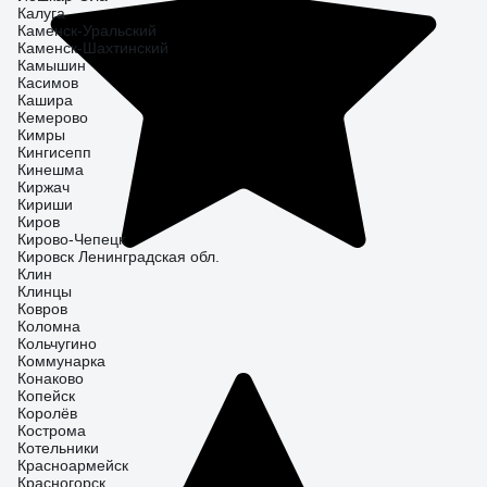
Калуга
Каменск-Уральский
Каменск-Шахтинский
Камышин
Касимов
Кашира
Кемерово
Кимры
Кингисепп
Кинешма
Киржач
Кириши
Киров
Кирово-Чепецк
Кировск Ленинградская обл.
Клин
Клинцы
Ковров
Коломна
Кольчугино
Коммунарка
Конаково
Копейск
Королёв
Кострома
Котельники
Красноармейск
Красногорск