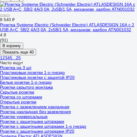
8 540 ₽
Розетка Systeme Electric (Schneider Electric) ATLASDESIGN 16А c 2
USB A+С, 5В/2,4А/3,0А, 2x5В/1,5А, механизм, карбон ATN001032
4.8
(91)
В корзину
Показать еще 40
1
2
3
4
5
...
25
Часто ищут
Розетка на 3 шт
Пластиковые розетки 1-о гнездо
Пластиковые розетки с защитой IP20
Белые розетки 1-о гнездо
Розетки скрытого монтажа
Скрытые розетки
Розетка со шторками
Открытые розетки
Розетка с заземлением накладная
Розетка накладная без заземления
Розетки универсальные
Розетки с защитными шторками
Розетки с защитными шторками 1-о гнездо
Розетки с защитными шторками IP20
Systeme Electric ATLASDESIGN