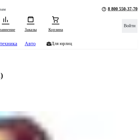
8 800 550-37-70
рам
Войти
равнение
Заказы
Корзина
техника
Авто
Для юрлиц
)