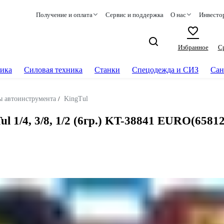
Получение и оплата
Сервис и поддержка
О нас
Инвесто
Избранное
С
ика
Силовая техника
Станки
Спецодежда и СИЗ
Сан
ы автоинструмента
/
KingTul
 1/4, 3/8, 1/2 (6гр.) KT-38841 EURO(65812