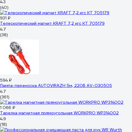
4.3
(40)
931 ₽
Телескопический магнит KRAFT 7,2 кгс KT 705179
4.7
(38)
594 ₽
Лампа-переноска AUTOVIRAZH 5м, 220В AV-030505
4.7
(361)
1 066 ₽
Тарелка магнитная прямоугольная WORKPRO WP314002
4.9
(18)