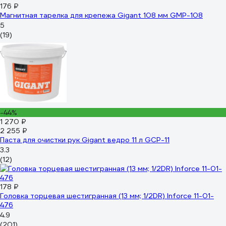
176 ₽
Магнитная тарелка для крепежа Gigant 108 мм GMP-108
5
(19)
-44%
1 270 ₽
2 255 ₽
Паста для очистки рук Gigant ведро 11 л GCP-11
3.3
(12)
178 ₽
Головка торцевая шестигранная (13 мм; 1/2DR) Inforce 11-01-
476
4.9
(201)