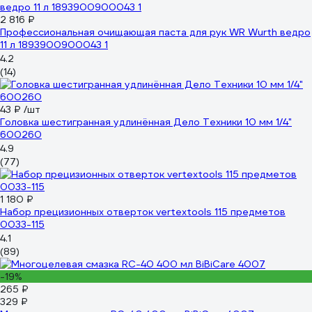
2 816 ₽
Профессиональная очищающая паста для рук WR Wurth ведро
11 л 1893900900043 1
4.2
(14)
43 ₽
/шт
Головка шестигранная удлинённая Дело Техники 10 мм 1/4"
600260
4.9
(77)
1 180 ₽
Набор прецизионных отверток vertextools 115 предметов
0033-115
4.1
(89)
-19%
265 ₽
329 ₽