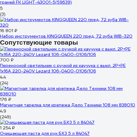
граней FK LIGHT-43001-5(59639)
5
(3)
16 801 ₽
Набор инструментов KINGQUEEN 220 пред, 72 зуба WIB-320
Сопутствующие товары
700 ₽
Переносной светильник с ручкой из каучука с выкл. 2Р+РЕ
1х16А 220-240V Lezard 106-0400-0106/106
4.4
(24)
176 ₽
Магнитная тарелка для крепежа Дело Техники 108 мм 838010
4.9
(249)
1 254 ₽
Очищающая паста для рук БХЗ 5 л 84047