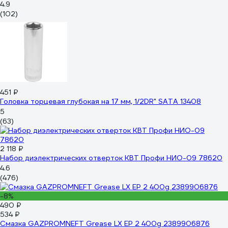
4.9
(102)
451 ₽
Головка торцевая глубокая на 17 мм, 1/2DR" SATA 13408
5
(63)
2 118 ₽
Набор диэлектрических отверток КВТ Профи НИО-09 78620
4.6
(476)
-8%
490 ₽
534 ₽
Смазка GAZPROMNEFT Grease LX EP 2 400g 2389906876