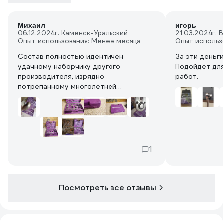
Михаил
игорь
06.12.2024
г. Каменск-Уральский
21.03.2024
г.
Опыт использования: Менее месяца
Опыт использ
Состав полностью идентичен
За эти деньг
удачному наборчику другого
Подойдет для
производителя, изрядно
работ.
потрепанному многолетней
эксплуатацией. Качество
изготовления этого набора оставляет
желать, но и ценник несравним. При
осмотре я не обнаружил явного
брака, просто грубовато все. Металл
не могу оценить, чудес ждать не
1
стоит.
Посмотреть все отзывы