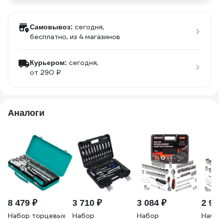
сегодня,
Самовывоз:
бесплатно
, из 4 магазинов
сегодня,
Курьером:
от 290 ₽
Аналоги
8 479 ₽
3 710 ₽
3 084 ₽
2 98
Набор торцевых
Набор
Набор
Набо