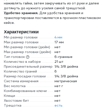
наживлять гайки, затем закручивать из от руки и далее
дотянуть до нужного усилия самой трещоткой.
Для удобства хранения и
Удобство хранения.
транспортировки поставляется в прочном пластиковом
кейсе.
Характеристики
Min размер головки
4 мм
Max размер головки
17 мм
Min размер головки (дюйм)
нет
Max размер головки (дюйм)
нет
Тип головок
6-гранные
Количество в наборе
21 шт
Присоединительный размер
1/4; 3/8 дюйма
Количество граней
6
Размер посадки головки
1/4; 3/8 дюйма
Система измерения
метрическая
Вес молотка
нет г
Комбинированные ключи
нет
Клещи
нет
Хвостовик бит
нет
Трещотка
есть