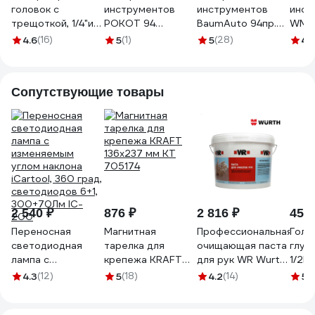
головок с
инструментов
инструментов
инст
трещоткой, 1/4"и
РОКОТ 94
BaumAuto 94пр.
WMC
3/8", 44 предм,
предмета, мини
1/4", 3/8" (6гр.) BM-
пре
4.6
(16)
5
(1)
5
(28)
4.
STELS 13575
кейс 689-018
4941-5DS(57675)
4941
Сопутствующие товары
2 540 ₽
876 ₽
2 816 ₽
451 
Переносная
Магнитная
Профессиональная
Голо
светодиодная
тарелка для
очищающая паста
глубо
лампа с
крепежа KRAFT
для рук WR Wurth
1/2D
изменяемым
136х237 мм KT
ведро 11 л
4.3
(12)
5
(18)
4.2
(14)
5
(
углом наклона
705174
1893900900043 1
iCartool, 360 град,