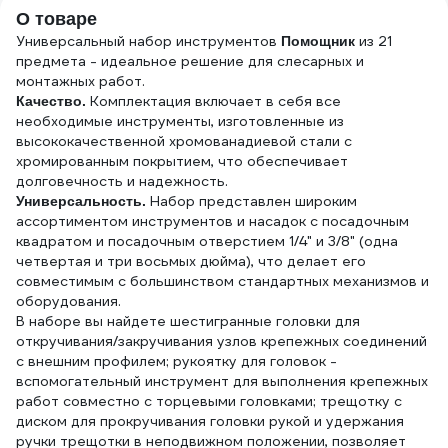
светодиодов 6+1,
О товаре
300+70Лм IC-
200
Универсальный набор инструментов
из 21
Помощник
предмета - идеальное решение для слесарных и
монтажных работ.
Комплектация включает в себя все
Качество.
необходимые инструменты, изготовленные из
высококачественной хромованадиевой стали с
хромированным покрытием, что обеспечивает
долговечность и надежность.
Набор представлен широким
Универсальность.
ассортиментом инструментов и насадок с посадочным
квадратом и посадочным отверстием 1/4" и 3/8" (одна
четвертая и три восьмых дюйма), что делает его
совместимым с большинством стандартных механизмов и
оборудования.
В наборе вы найдете шестигранные головки для
откручивания/закручивания узлов крепежных соединений
с внешним профилем; рукоятку для головок -
вспомогательный инструмент для выполнения крепежных
работ совместно с торцевыми головками; трещотку с
диском для прокручивания головки рукой и удержания
ручки трещотки в неподвижном положении, позволяет