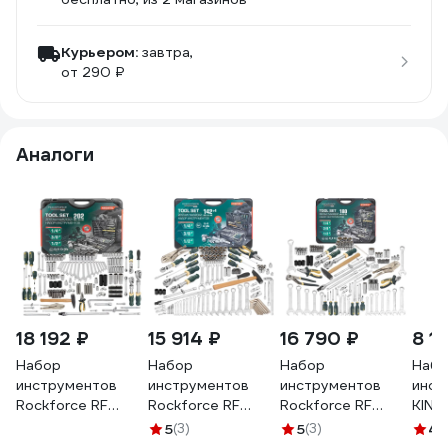
Курьером:
завтра,
от 290 ₽
Аналоги
18 192 ₽
15 914 ₽
16 790 ₽
8 1
Набор
Набор
Набор
Набо
инструментов
инструментов
инструментов
инст
Rockforce RF
Rockforce RF
Rockforce RF
KING
LIGHT-42022-5L
LIGHT-41421-5L
LIGHT-41802-
пред
5
(3)
5
(3)
4.
202 предмета 1/4
142+4 предмета
5L(66662) 180
зуба