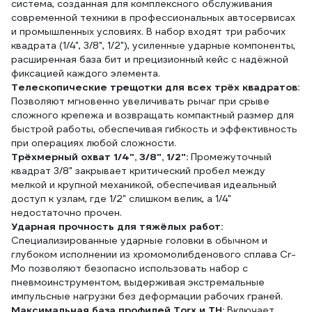
система, созданная для комплексного обслуживания
современной техники в профессиональных автосервисах
и промышленных условиях. В набор входят три рабочих
квадрата (1/4", 3/8", 1/2"), усиленные ударные компоненты,
расширенная база бит и прецизионный кейс с надёжной
фиксацией каждого элемента.
Телескопические трещотки для всех трёх квадратов:
Позволяют мгновенно увеличивать рычаг при срыве
сложного крепежа и возвращать компактный размер для
быстрой работы, обеспечивая гибкость и эффективность
при операциях любой сложности.
Трёхмерный охват 1/4", 3/8", 1/2":
Промежуточный
квадрат 3/8" закрывает критический пробел между
мелкой и крупной механикой, обеспечивая идеальный
доступ к узлам, где 1/2" слишком велик, а 1/4"
недостаточно прочен.
Ударная прочность для тяжёлых работ:
Специализированные ударные головки в обычном и
глубоком исполнении из хромомолибденового сплава Cr-
Mo позволяют безопасно использовать набор с
пневмоинструментом, выдерживая экстремальные
импульсные нагрузки без деформации рабочих граней.
Максимальная база профилей Torx и TH:
Включает