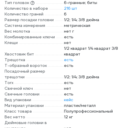
Тип головок
6-гранные; биты
Количество в наборе
216 шт
Количество граней
6
Размер посадки головки
1/2; 1/4; 3/8 дюйма
Система измерения
метрическая
Вес молотка
нет г
Комбинированные ключи
есть
Клещи
нет
1/2 квадрат 1/4 квадрат 3/8
Хвостовик бит
квадрат
Трещотка
есть
Т-образный вороток
есть
Посадочный размер
трещотки
1/2; 1/4; 3/8 дюйма
Torx
есть
Свечной ключ
нет
Свечные головки
есть
Вид упаковки
кейс
Материал упаковки
пластик/металл
Класс товара
Полупрофессиональный
Вес нетто
12 кг
Дюймовые головки в