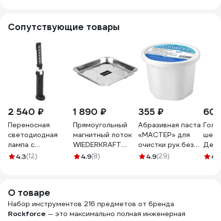
3/8 1/2 6гр. 66756
1/4, 3/8, 1/2 (6гр.)
предметов 1/4,
66660
3/8, 1/2 (6гр.)
Сопутствующие товары
2 540 ₽
1 890 ₽
355 ₽
60
Переносная
Прямоугольный
Абразивная паста
Голо
светодиодная
магнитный лоток
«МАСТЕР» для
шест
лампа с
WIEDERKRAFT
очистки рук без
Дело
изменяемым
240х240 мм WDK-
воды СпецСинтез
мм 1
4.3
(12)
4.9
(8)
4.9
(29)
4.
углом наклона
65149
250гр СК0451
iCartool, 360 град,
светодиодов 6+1,
О товаре
300+70Лм IC-
200
Набор инструментов 216 предметов от бренда
Rockforce
— это максимально полная инженерная