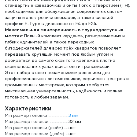
стандартные «звёздочки» и биты Torx с отверстием (TH),
необходимые для обслуживания современных систем
защиты и электроники иномарок, а также силовой
профиль E-Type в диапазоне от E4 до E24.
Максимальная маневренность в труднодоступных
местах:
Полный комплект карданов, разноразмерных и
гибких удлинителей, а также переходных
битодержателей для всех трёх квадратов позволяет
передавать крутящий момент под любым углом и
добираться до самого скрытого крепежа в плотно
скомпонованных узлах двигателя и трансмиссии.
Этот набор станет незаменимым решением для
профессиональных автомехаников, сервисных центров и
промышленных мастерских, которым требуется
максимальная универсальность, надёжность и полная
готовность к любым задачам.
Характеристики
Min размер головки
3 мм
Max размер головки
32 мм
Min размер головки (дюйм)
нет
Max размер головки (дюйм)
нет