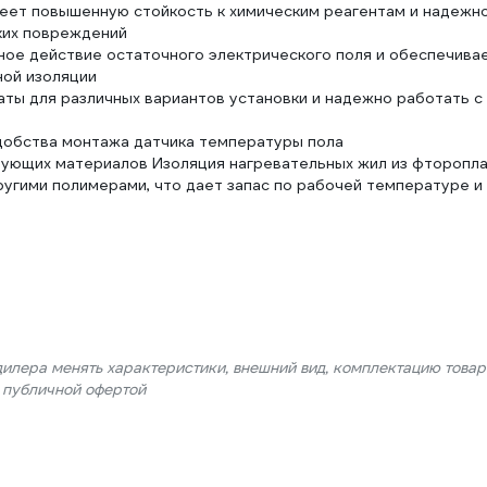
меет повышенную стойкость к химическим реагентам и надежн
ких повреждений
ное действие остаточного электрического поля и обеспечива
ной изоляции
ты для различных вариантов установки и надежно работать с
добства монтажа датчика температуры пола
рующих материалов Изоляция нагревательных жил из фторопл
угими полимерами, что дает запас по рабочей температуре и
дилера менять характеристики, внешний вид, комплектацию товар
я публичной офертой