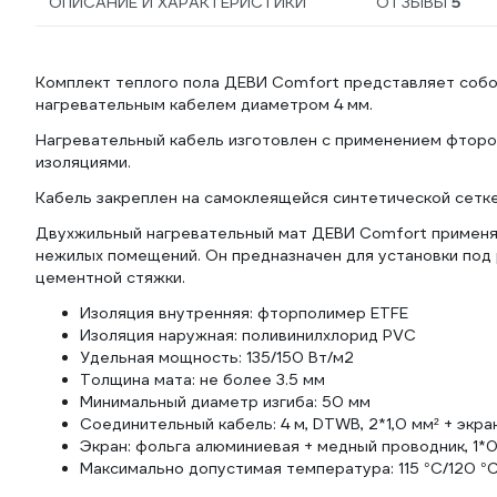
ОПИСАНИЕ И ХАРАКТЕРИСТИКИ
ОТЗЫВЫ
5
Комплект теплого пола ДЕВИ Comfort представляет собо
нагревательным кабелем диаметром 4 мм.
Нагревательный кабель изготовлен с применением фтор
изоляциями.
Кабель закреплен на самоклеящейся синтетической сетке с
Двухжильный нагревательный мат ДЕВИ Comfort применяе
нежилых помещений. Он предназначен для установки под
цементной стяжки.
Изоляция внутренняя: фторполимер ETFE
Изоляция наружная: поливинилхлорид PVC
Удельная мощность: 135/150 Вт/м2
Толщина мата: не более 3.5 мм
Минимальный диаметр изгиба: 50 мм
Соединительный кабель: 4 м, DTWB, 2*1,0 мм² + экра
Экран: фольга алюминиевая + медный проводник, 1*0
Максимально допустимая температура: 115 °C/120 °C 