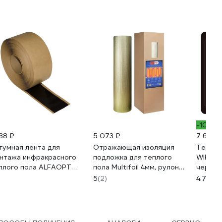
-10%
938 ₽
5 073 ₽
7 605 
тумная лента для
Отражающая изоляция
Термор
нтажа инфракрасного
подложка для теплого
WIFI bl
плого пола ALFAOPT
пола Multifoil 4мм, рулон
черный
м BTM-TP-20M
18 м2 21004
0К-00
5
(2)
4.7
(56)