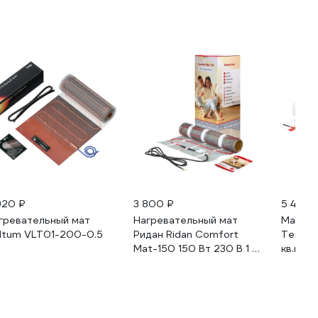
920 ₽
3 800 ₽
5 490 
гревательный мат
Нагревательный мат
Мат на
ltum VLT01-200-0.5
Ридан Ridan Comfort
Теплол
Mat-150 150 Вт 230 В 1 м²
кв.м 1
21RT0401R