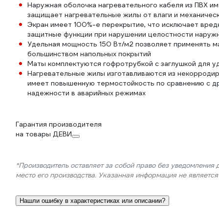
Наружная оболочка нагревательного кабеля из ПВХ и
защищает нагревательные жилы от влаги и механичес
Экран имеет 100%-е перекрытие, что исключает вред
защитные функции при нарушении целостности наруж
Удельная мощность 150 Вт/м2 позволяет применять ма
большинством напольных покрытий
Маты комплектуются гофротрубкой с заглушкой для у
Нагревательные жилы изготавливаются из некорроди
имеет повышенную термостойкость по сравнению с др
надежности в аварийных режимах
Гарантия производителя
на товары ДЕВИ
*Производитель оставляет за собой право без уведомления 
место его производства. Указанная информация не являетс
Нашли ошибку в характеристиках или описании?