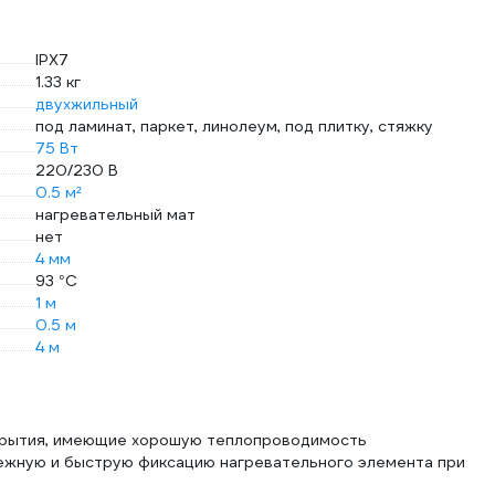
IPХ7
1.33 кг
двухжильный
под ламинат, паркет, линолеум, под плитку, стяжку
75 Вт
220/230 В
0.5 м²
нагревательный мат
нет
4 мм
93 °С
1 м
0.5 м
4 м
крытия, имеющие хорошую теплопроводимость
ежную и быструю фиксацию нагревательного элемента при