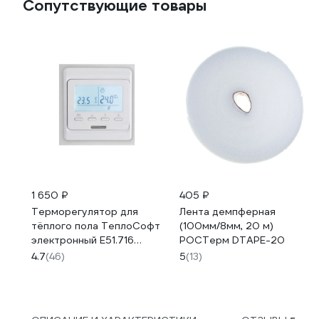
Сопутствующие товары
1 650 ₽
405 ₽
Терморегулятор для
Лента демпферная
тёплого пола ТеплоСофт
(100мм/8мм, 20 м)
электронный E51.716
РОСТерм DTAPE-20
белый 51716
4.7
(46)
5
(13)