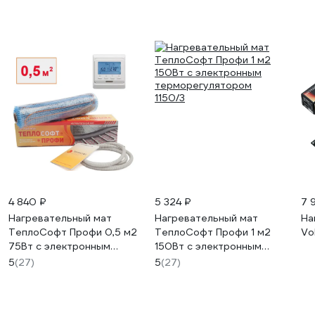
4 840 ₽
5 324 ₽
7 
Нагревательный мат
Нагревательный мат
На
ТеплоСофт Профи 0,5 м2
ТеплоСофт Профи 1 м2
Vo
75Вт с электронным
150Вт с электронным
терморегулятором
терморегулятором
5
(27)
5
(27)
0575/3
1150/3