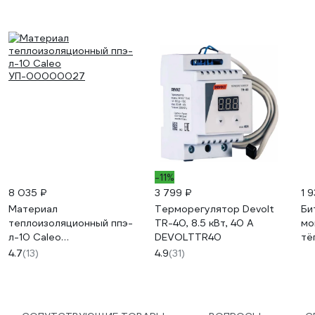
-11%
8 035 ₽
3 799 ₽
1 
Материал
Терморегулятор Devolt
Би
теплоизоляционный ппэ-
TR-40, 8.5 кВт, 40 А
мо
л-10 Caleo
DEVOLTTR40
тё
УП-00000027
20
4.7
(13)
4.9
(31)