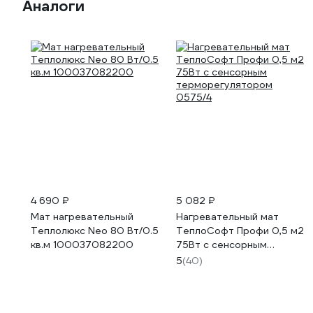
Аналоги
4 690 ₽
5 082 ₽
Мат нагревательный
Нагревательный мат
Теплолюкс Neo 80 Вт/0.5
ТеплоСофт Профи 0,5 м2
кв.м 100037082200
75Вт с сенсорным
терморегулятором
5
(40)
0575/4