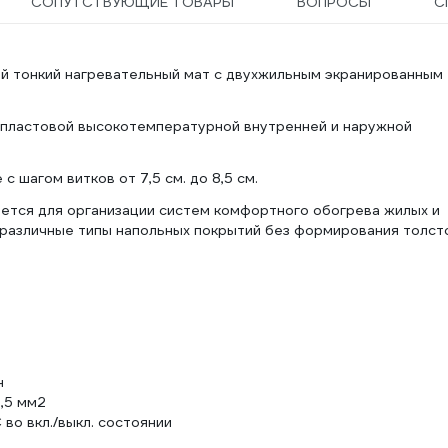
СОПУТСТВУЮЩИЕ ТОВАРЫ
ВОПРОСЫ
С
й тонкий нагревательный мат с двухжильным экранированным
опластовой высокотемпературной внутренней и наружной
 шагом витков от 7,5 см. до 8,5 см.
тся для организации систем комфортного обогрева жилых и
 различные типы напольных покрытий без формирования толст
н
,5 мм2
во вкл./выкл. состоянии