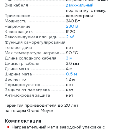
Вид кабеля
двухжильный
под плитку, стяжку,
Применение
керамогранит
Мощность
340 Вт
Напряжение
230 В
Класс защиты
IP20
Рекомендуемая площадь
2 м²
Функция саморегулирования
теплоотдачи
нет
Max температура нагрева
90 °С
Длина холодного кабеля
3 м
Диаметр кабеля
3.6 мм
Длина мата
4 м
Ширина мата
0.5 м
Вес нетто
1.2 кг
Терморегулятор
нет
Защита от перегрева
нет
Антиискровая защита
нет
Гарантия производителя до 20 лет
на товары Grand Meyer
Комплектация
Нагревательный мат в заводской упаковке с