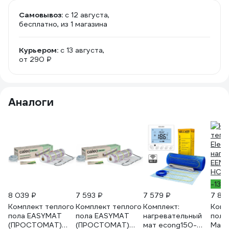
Самовывоз:
c 12 августа,
бесплатно
, из 1 магазина
Курьером:
c 13 августа,
от 290 ₽
Аналоги
-13%
8 039 ₽
7 593 ₽
7 579 ₽
7 86
Комплект теплого
Комплект теплого
Комплект:
Комп
пола EASYMAT
пола EASYMAT
нагревательный
пола 
(ПРОСТОМАТ)
(ПРОСТОМАТ)
мат econg150-
Мат