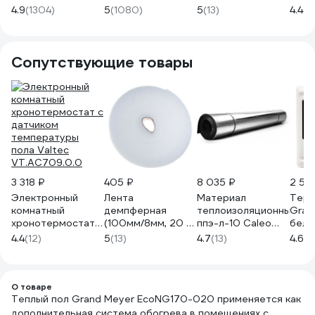
140-0,5-2,4 Caleo
180-0,5-2,0 Caleo
020,
нагр
4.9
(1304)
5
(1080)
5
(13)
4.4
(2
КА000001741
УП-00000367
терморегулятор
EEM 
wifi w350 бел
НС-1
Grand Meyer
EcoNG150-
Сопутствующие товары
020(W350)
3 318 ₽
405 ₽
8 035 ₽
2 53
Электронный
Лента
Материал
Терм
комнатный
демпферная
теплоизоляционный
Gran
хронотермостат с
(100мм/8мм, 20 м)
ппэ-л-10 Caleo
бел
датчиком
РОСТерм DTAPE-
УП-00000027
4.4
(12)
5
(13)
4.7
(13)
4.6
(1
температуры
20
пола Valtec
VT.AC709.0.0
О товаре
Теплый пол Grand Meyer EcoNG170-020 применяется как
дополнительная система обогрева в помещениях с