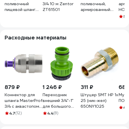
поливочный
3/4 10 м Zentor
поливочный,
арми
пищевой шланг
ZT61501
армированный
НОВ
Holzer Flexo 3/4'',
НОВЭМ Элит
Силик
5
(1
прозрачный, 10 м
Силикон красный
100-12010M
3/4, 10м
Элит_силикон_красный_
Расходные материалы
879 ₽
1 246 ₽
311 ₽
68 
Коннектор для
Переходник
Штуцер SMT НР 1х
Муфт
шланга MasterProf
внешний 3/4"-1"
25 (ник-жел)
ПОЛЕ
3/4 с аквастопом
для большого
650NY1025
4.
соединитель
объема воды USP
4.7
(12)
4.4
(8)
латунь
77395
ДС.070679.ИМ