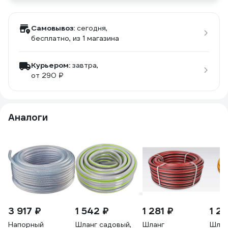
Самовывоз:
сегодня,
бесплатно
, из 1 магазина
Курьером:
завтра,
от 290 ₽
Аналоги
3 917 ₽
1 542 ₽
1 281 ₽
1 28
Напорный
Шланг садовый,
Шланг
Шлан