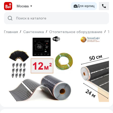
Москва
Для юрлиц
Поиск в каталоге
Главная
/
Сантехника
/
Отопительное оборудование
/
Те