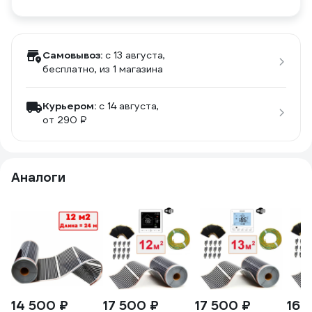
Самовывоз:
c 13 августа,
бесплатно
, из 1 магазина
Курьером:
c 14 августа,
от 290 ₽
Аналоги
14 500 ₽
17 500 ₽
17 500 ₽
16 