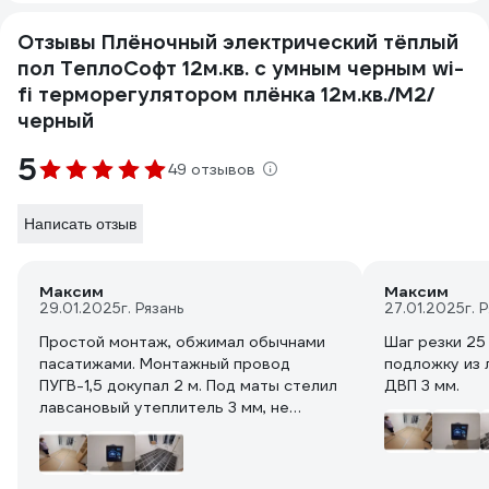
Отзывы Плёночный электрический тёплый
пол ТеплоСофт 12м.кв. с умным черным wi-
fi терморегулятором плёнка 12м.кв./М2/
черный
5
49 отзывов
Написать отзыв
Максим
Максим
29.01.2025
г. Рязань
27.01.2025
г. 
Простой монтаж, обжимал обычнами
Шаг резки 25
пасатижами. Монтажный провод
подложку из 
ПУГВ-1,5 докупал 2 м. Под маты стелил
ДВП 3 мм.
лавсановый утеплитель 3 мм, не
ФОЛЬГА. Накрыл ДВП 4 мм.