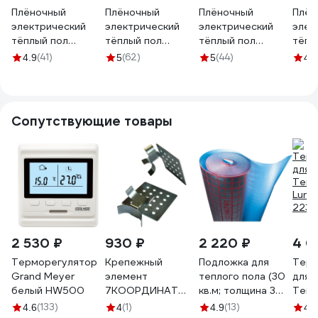
Плёночный
Плёночный
Плёночный
Плён
электрический
электрический
электрический
элек
тёплый пол
тёплый пол
тёплый пол
тёпл
ТеплоСофт 24
ТеплоСофт 12м.кв.
ТеплоСофт 13м.кв
Тепл
(41)
(62)
(44)
4.9
5
5
4.8
метра Qterm
с умным wi-fi
с wi-fi
с се
24метра
терморегулятором
терморегулятором
терм
плёнка 12м.кв./М2
плёнка 13м.кв./wi-fi
плёнк
сенс
Сопутствующие товары
2 530 ₽
930 ₽
2 220 ₽
4 0
Терморегулятор
Крепежный
Подложка для
Терм
Grand Meyer
элемент
теплого пола (30
для 
белый HW500
7КООРДИНАТ
кв.м; толщина 3
Тепл
KBI-RC-ST ОЦ 0,8
мм)
Lumi
(133)
(1)
(13)
4.6
4
4.9
4.9