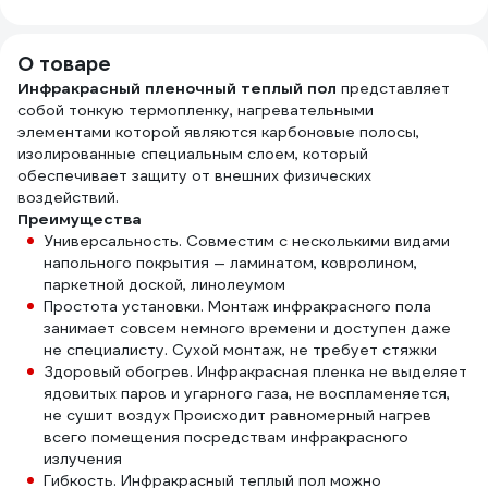
мм, 10 шт
Valtec VT.HS.FP.0312
2239
ВИ7ККЭОЦ0810
О товаре
Инфракрасный пленочный теплый пол
представляет
собой тонкую термопленку, нагревательными
элементами которой являются карбоновые полосы,
изолированные специальным слоем, который
обеспечивает защиту от внешних физических
воздействий.
Преимущества
Универсальность. Совместим с несколькими видами
напольного покрытия — ламинатом, ковролином,
паркетной доской, линолеумом
Простота установки. Монтаж инфракрасного пола
занимает совсем немного времени и доступен даже
не специалисту. Сухой монтаж, не требует стяжки
Здоровый обогрев. Инфракрасная пленка не выделяет
ядовитых паров и угарного газа, не воспламеняется,
не сушит воздух Происходит равномерный нагрев
всего помещения посредствам инфракрасного
излучения
Гибкость. Инфракрасный теплый пол можно