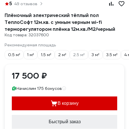
5
49 отзывов
Плёночный электрический тёплый пол
ТеплоСофт 12м.кв. с умным черным wi-fi
терморегулятором плёнка 12м.кв./М2/черный
Код товара: 32037600
Рекомендуемая площадь
0.5 м²
1 м²
1.5 м²
2 м²
2.5 м²
3 м²
3.5 м²
4 
17 500 ₽
Начислим 175 бонусов
В корзину
Быстрый заказ