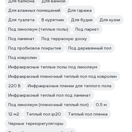
Для балкона
Для ванной
Для влажных помещений
Для гаража
Для туалета
В курятник
Для будки
Для кухни
Под линолеум (теплые полы)
Под паркет
Под ламинат
Под террасную доску
Под пробковое покрытие
Под деревянный пол
Под ковролин
Инфракрасные теплые полы под линолеум
Инфракрасный пленочный теплый пол под ковролин
220 В
Инфракрасные пленки для теплого пола
Инфракрасный теплый пол под ламинат
Под линолеум (пленочный теплый пол)
0.5 м
12 м2
Теплый пол ip20
Теплый пол пленка
Черные терморегуляторы