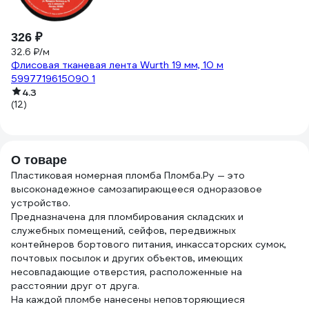
326 ₽
3
32.6 ₽/м
3.
Флисовая тканевая лента Wurth 19 мм, 10 м
П
5997719615090 1
на
4.3
(12)
(5
О товаре
Пластиковая номерная пломба Пломба.Ру — это
высоконадежное самозапирающееся одноразовое
устройство.
Предназначена для пломбирования складских и
служебных помещений, сейфов, передвижных
контейнеров бортового питания, инкассаторских сумок,
почтовых посылок и других объектов, имеющих
несовпадающие отверстия, расположенные на
расстоянии друг от друга.
На каждой пломбе нанесены неповторяющиеся