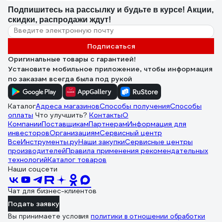
Подпишитесь
на рассылку
и будьте в курсе! Акции,
скидки, распродажи ждут!
Подписаться
Оригинальные товары с гарантией!
Установите мобильное приложение, чтобы информация
по заказам всегда была под рукой
Каталог
Адреса магазинов
Способы получения
Способы
оплаты
Что улучшить?
Контакты
О
Компании
Поставщикам
Партнерам
Информация для
инвесторов
Организациям
Сервисный центр
ВсеИнструменты.ру
Наши закупки
Сервисные центры
производителей
Правила применения рекомендательных
технологий
Каталог товаров
Наши соцсети
Чат для бизнес-клиентов
Подать заявку
Вы принимаете условия
политики в отношении обработки