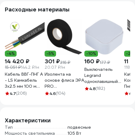
Расходные материалы
-4%
-5%
-10%
-23
14 420 ₽
301 ₽
160 ₽
11 
316 ₽
177 ₽
15 051 ₽
144.2 ₽/м
20.07 ₽/м
118.6
Выключатель
Кабель ВВГ-ПНГ А
Изолента на
Каб
Legrand
- LS Камкабель
основе флиса ЭРА
Конк
одноклавишный
3x2.5 мм 100 м
PRO
Пнг(
Legrand Quteo
4.8
(182)
ГОСТ
PROFLEEC1915 19
3x2,5
4.7
(206)
4.6
(104)
IP20 10А 250В
4.
1157К30HG00070А0100М
мм, 15 м, 0,3 мм,
0,66
винтовые зажимы
черная Б0057181
100м
накладной монтаж
белый 782200
Характеристики
Тип
подвесные
Мощность светильника
105 Вт