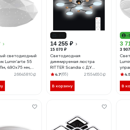
-5%
-
₽
14 255 ₽
3 7
15 070 ₽
3 907
ный светодиодный
Светодиодная
Свет
к Lumin'arte 55
диммируемая люстра
Lumi
 Лм, 490x75 мм,
RITTER Scandia с ДУ
упра
евной свет,
970х60мм 84Вт серая
памя
4.7
(65)
4.
26645810
21554650
 36 м² CLL13
52079 5
6750
разм
ну
В корзину
В к
арти