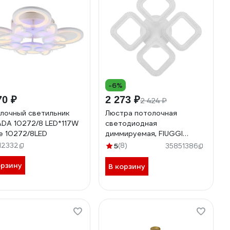
-6%
70 ₽
2 273 ₽
2 424 ₽
лочный светильник
Люстра потолочная
DA 10272/8 LED*117W
светодиодная
e 10272/8LED
диммируемая, FIUGGI
RITTER 400x400x75мм,
12332
5
(8)
35851386
118Вт,
2700K/4200K/6400K, 25м²,
орзину
В корзину
белый, 52167 3