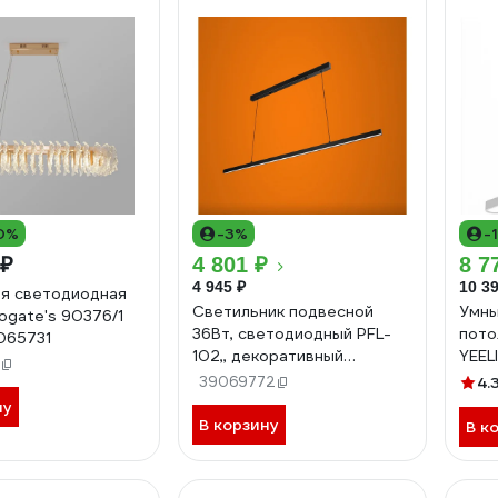
0%
-3%
-
 ₽
4 801 ₽
8 7
4 945 ₽
10 39
я светодиодная
Светильник подвесной
Умны
ogate's 90376/1
36Вт, светодиодный PFL-
пото
065731
102,, декоративный
YEEL
линзованный линейный,
Ligh
39069772
4.
черный 4000K iSVET PFL-
ну
102-2-5
В корзину
В к