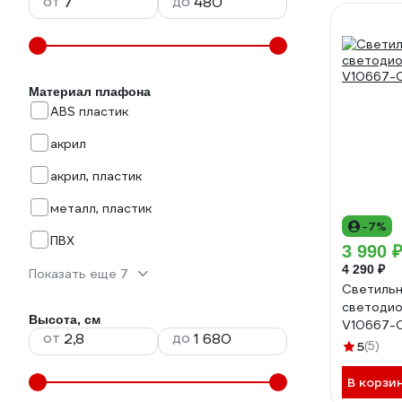
от
до
Материал плафона
ABS пластик
акрил
акрил, пластик
металл, пластик
-7%
ПВХ
3 990 
4 290 ₽
Показать еще 7
Светильн
светодио
Высота, см
V10667-
от
до
5
(5)
В корзи