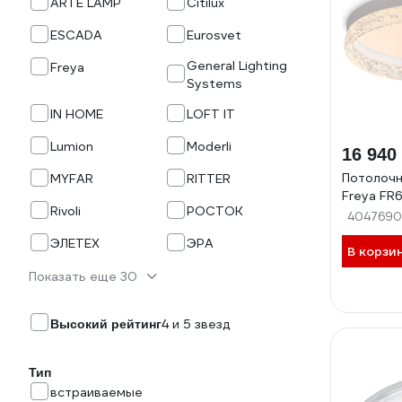
ARTE LAMP
Citilux
ESCADA
Eurosvet
General Lighting
Freya
Systems
IN HOME
LOFT IT
Lumion
Moderli
16 940
Потолочн
MYFAR
RITTER
Freya FR
Rivoli
РОСТОК
4047690
ЭЛЕТЕХ
ЭРА
В корзи
Показать еще 30
4 и 5 звезд
Высокий рейтинг
Тип
встраиваемые