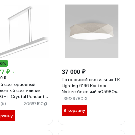
16%
77 ₽
37 000 ₽
0 ₽
Потолочный светильник TK
й светодиодный
Lighting 6196 Kantoor
лочный светильник
Nature бежевый a059804
IGHT Crystal Pendant
39139780
t YLDL01YL YLDL011GL
3
(8)
20667190
В корзину
орзину