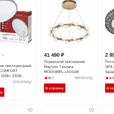
₽
41 490 ₽
2 9
Подвесной светильник
Пото
ик светодиодный
Maytoni Tessara
ЭРА 
 COMFORT
MOD081PL-L50G3K
Save
 125Вт 230В
70В
5
(1)
4.
16819933
00K 10000Лм
Б00
37806156
м с пультом ДУ
В корзину
В к
059525
ну