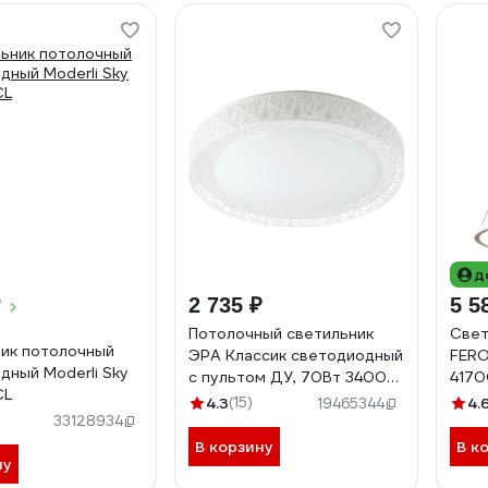
д
₽
2 735 ₽
5 5
Потолочный светильник
Свет
ик потолочный
ЭРА Классик светодиодный
FER
дный Moderli Sky
с пультом ДУ, 70Вт 3400-
417
CL
5500К Б0051097
4.3
(15)
4.
19465344
33128934
В корзину
В к
ну