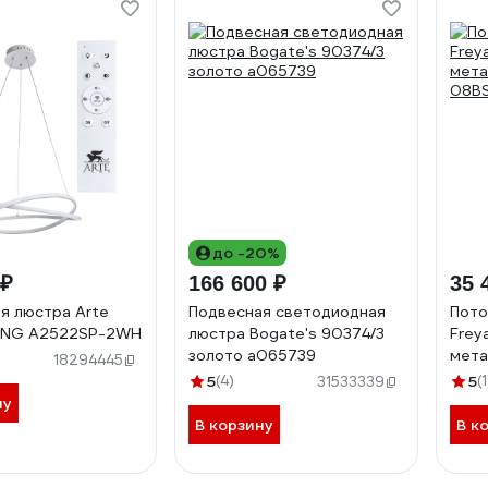
до -20%
 ₽
166 600 ₽
35 
я люстра Arte
Подвесная светодиодная
Пото
ING A2522SP-2WH
люстра Bogate's 90374/3
Frey
золото a065739
мета
18294445
08B
5
(4)
5
(1
31533339
ну
В корзину
В к