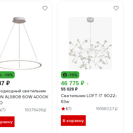
о -19%
-15%
87 ₽
46 775 ₽
55 029 ₽
одиодный светильник
Светильник LOFT IT 9022-
ON AL5808 60W 4000K
63w
00
1
(1)
16168027
6
(7)
19376436
В корзину
орзину