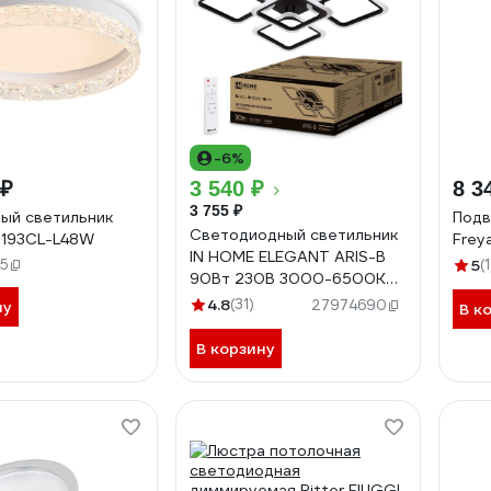
-6%
 ₽
3 540 ₽
8 3
3 755 ₽
ый светильник
Подв
Светодиодный светильник
6193CL-L48W
Frey
IN HOME ELEGANT ARIS-B
5
5
(1
90Вт 230В 3000-6500K
7000Лм 590x590x130мм c
4.8
(31)
27974690
ну
В к
пультом ДУ черный
4690612035413
В корзину