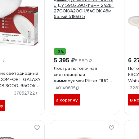
-3%
₽
5 395 ₽
6 2
5 580 ₽
Люстра потолочная
Пото
ик светодиодный
светодиодная
ESCA
 COMFORT GALAXY
диммируемая Ritter FIUGGI
Whit
30В 3000-6500K
с ДУ 590x590x118мм 242Вт
40149695
328
 565x80мм с
2700K/4200K/6400K 46м
37852722
 ДУ
белый 51946 5
В корзину
В к
059495
ну