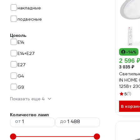
накладные
подвесные
Цоколь
E14
-14%
E14+E27
2 596 
E27
3 035 ₽
Светильн
G4
IN HOME
125Вт 2
G9
10000Лм
5
(1)
Показать еще 4
пультом
4690612
В корзи
Количество ламп
от
до