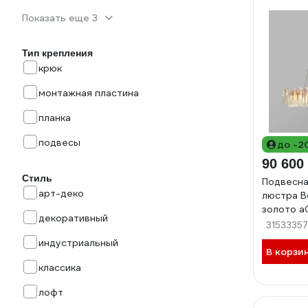
Показать еще 3
Тип крепления
крюк
монтажная пластина
планка
подвесы
до -2
90 600
Стиль
Подвесна
арт-деко
люстра B
золото a
декоративный
31533357
индустриальный
В корзи
классика
лофт