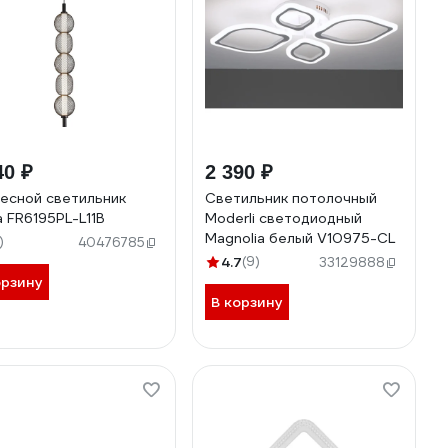
40 ₽
2 390 ₽
есной светильник
Светильник потолочный
a FR6195PL-L11B
Moderli светодиодный
Magnolia белый V10975-CL
)
40476785
4.7
(9)
33129888
орзину
В корзину