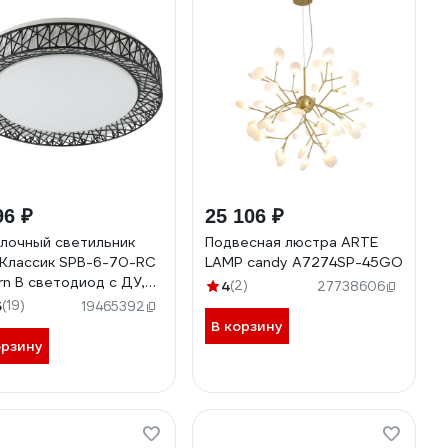
96 ₽
25 106 ₽
лочный светильник
Подвесная люстра ARTE
Классик SPB-6-70-RC
LAMP candy A7274SP-45GO
rn В светодиод с ДУ,
4
(2)
27738606
т 3400-5500К
5
(19)
19465392
51096
В корзину
орзину