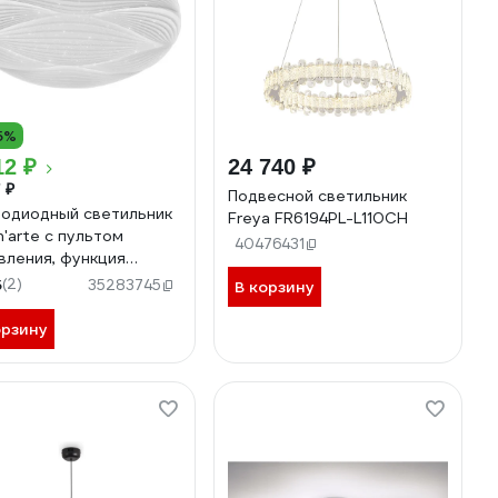
5%
12 ₽
24 740 ₽
 ₽
Подвесной светильник
одиодный светильник
Freya FR6194PL-L110CH
n'arte с пультом
40476431
вления, функция
ти, световой поток
5
(2)
35283745
В корзину
 Лм, мощность 90W,
еры 480х85 мм,
орзину
кул CLL51