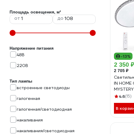
Площадь освещения, м²
от
до
Напряжение питания
48В
-13%
2 350 
220В
2 705 ₽
Светильн
Тип лампы
IN HOME
встроенные светодиоды
MYSTERY
3000-65
4.6
(15)
галогенная
500x80м
4690612
В корзи
галогенная/светодиодная
накаливания
накаливания/светодиодная