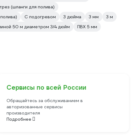
трез (шланги для полива)
 полива)
С подогревом
3 дюйма
3 мм
3 м
линой 50 м диаметром 3/4 дюйм
ПВХ 5 мм
Сервисы по всей России
Обращайтесь за обслуживанием в
авторизованные сервисы
производителя
Подробнее