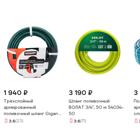
1 940 ₽
3 190 ₽
3
Трёхслойный
Шланг поливочный
По
армированный
ВОЛАТ 3/4", 50 м 54034-
ар
поливочный шланг Gigant
50
сл
ПВХ 3/4", 25 м GREZ-01
CL
3.6
(23)
3.6
(11)
8-