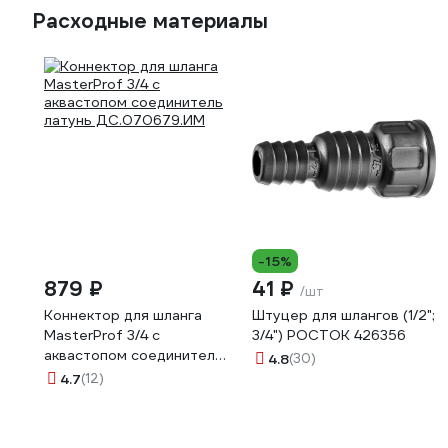
Расходные материалы
-15%
879 ₽
41 ₽
/шт
Коннектор для шланга
Штуцер для шлангов (1/2";
MasterProf 3/4 с
3/4") РОСТОК 426356
аквастопом соединитель
4.8
(30)
латунь ДС.070679.ИМ
4.7
(12)