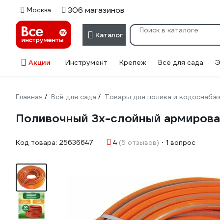
306 магазинов
Москва
Каталог
Акции
Инструмент
Крепеж
Всё для сада
Э
Главная
Всё для сада
Товары для полива и водоснабж
/
/
Поливочный 3х-слойный армирован
Код товара:
25636647
4
(5 отзывов)
1 вопрос