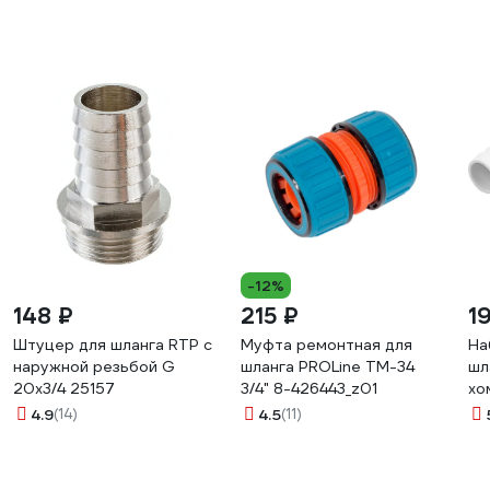
-12%
148 ₽
215 ₽
1
Штуцер для шланга RTP с
Муфта ремонтная для
На
наружной резьбой G
шланга PROLine TM-34
шл
20х3/4 25157
3/4" 8-426443_z01
хо
Су
4.9
(14)
4.5
(11)
4W