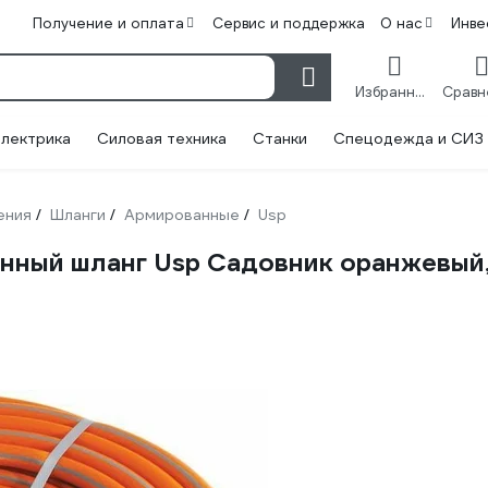
Получение и оплата
Сервис и поддержка
О нас
Инве
Избранное
лектрика
Силовая техника
Станки
Спецодежда и СИЗ
ения
Шланги
Армированные
Usp
/
/
/
ный шланг Usp Садовник оранжевый, 