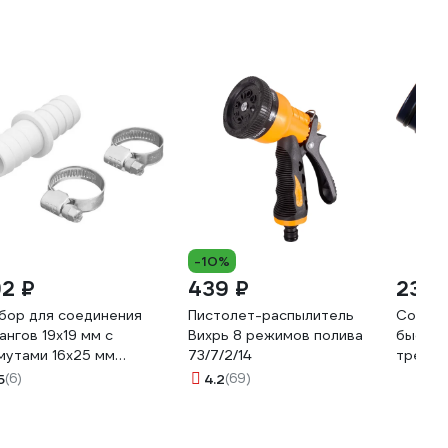
-10%
92 ₽
439 ₽
236 
бор для соединения
Пистолет-распылитель
Соедин
ангов 19x19 мм с
Вихрь 8 режимов полива
быстро
мутами 16х25 мм
73/7/2/14
трехна
примпласт
большо
5
(6)
4.2
(69)
G_1919_1625_02H
USP 77