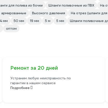
анги для полива из бочки
Шланги поливочные из ПВХ
На о
е армированные
Высокого давления
На отрез (шланги для
4 мм
50 мм
19 мм
5 м
5 мм
Шланги поливочные д
м
оптом
Ремонт за 20 дней
Устраним любую неисправность по
гарантии в нашем сервисе
Подробнее