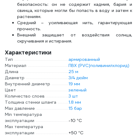
безопасность: он не содержит кадмия, бария и
свинца, которые могли бы попасть в воду и затем к
растениям.
Средний – усиливающая нить, гарантирующая
прочность.
Внешний защищает от воздействия солнца,
скручивания и истирания.
Характеристики
Тип
армированный
Материал
ПВХ (PVC|поливинилхлорид)
Длина
25 м
Диаметр
3/4 дюйм
Внутренний диаметр
19 мм
Цвет
зеленый
Количество слоев
3 шт
Толщина стенки шланга
1.8 мм
Max давление
15 бар
Min температура
эксплуатации
-10 °С
Мах температура
эксплуатации
+50 °С