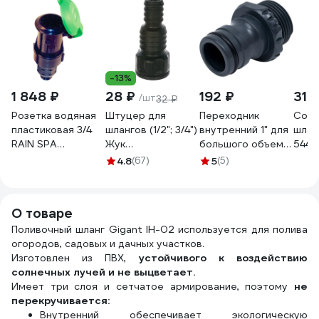
-13%
1 848 ₽
28 ₽
192 ₽
310
/шт
32 ₽
Розетка водяная
Штуцер для
Переходник
Соед
пластиковая 3/4
шлангов (1/2"; 3/4")
внутренний 1" для
шлан
RAIN SPA
Жук
большого объема
5441
600.5400100
4607156364411
воды USP 77396
4.8
(67)
5
(5)
О товаре
Поливочный шланг Gigant IH-02 используется для полива
огородов, садовых и дачных участков.
Изготовлен из ПВХ,
устойчивого к воздействию
солнечных лучей и не выцветает.
Имеет три слоя и сетчатое армирование, поэтому
не
перекручивается:
Внутренний обеспечивает экологическую