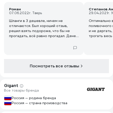
Роман
Степанов А
07.06.2022
г. Тверь
29.04.2021
г. 
Шланги в 3 дешевле, ничем не
Оптимально 
отличаются. Был хороший отзыв,
поливочного 
решил взять подороже, что бы не
и не дергать
прогадать, всё равно прогадал. Денег
трогать весь
жалко.
20/21 на ули
Посмотреть все отзывы
Gigant
Все товары бренда
Россия — родина бренда
Россия — страна производства