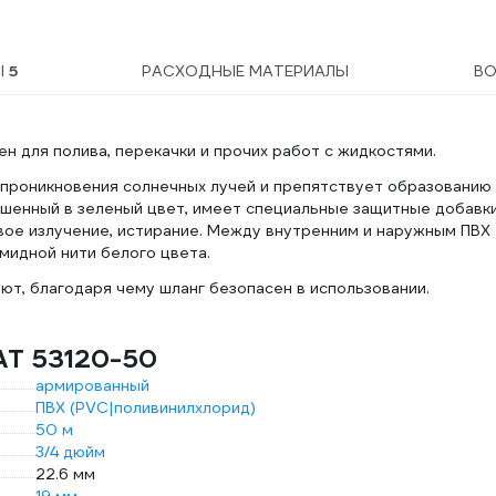
Ы
5
РАСХОДНЫЕ МАТЕРИАЛЫ
В
н для полива, перекачки и прочих работ с жидкостями.
 проникновения солнечных лучей и препятствует образованию
ашенный в зеленый цвет, имеет специальные защитные добавк
вое излучение, истирание. Между внутренним и наружным ПВХ
мидной нити белого цвета.
уют, благодаря чему шланг безопасен в использовании.
АТ 53120-50
армированный
ПВХ (PVC|поливинилхлорид)
50 м
3/4 дюйм
22.6 мм