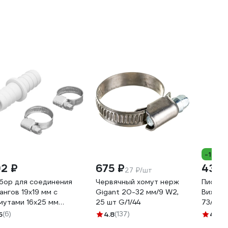
-10%
92 ₽
675 ₽
439 
27 ₽/шт
бор для соединения
Червячный хомут нерж
Пистол
ангов 19x19 мм с
Gigant 20-32 мм/9 W2,
Вихрь 
мутами 16х25 мм
25 шт G/1/44
73/7/2/
примпласт
5
(6)
4.8
(137)
4.2
(6
G_1919_1625_02H