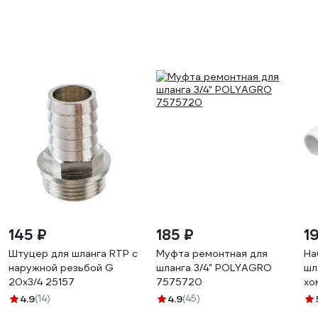
145 ₽
185 ₽
1
Штуцер для шланга RTP с
Муфта ремонтная для
На
наружной резьбой G
шланга 3/4" POLYAGRO
шл
20х3/4 25157
7575720
хо
Су
4.9
(14)
4.9
(45)
4W