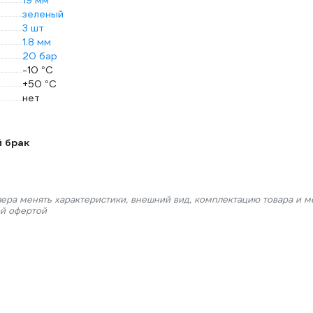
19 мм
зеленый
3 шт
1.8 мм
20 бар
-10 °С
+50 °С
нет
й брак
лера менять характеристики, внешний вид, комплектацию товара и м
ой офертой