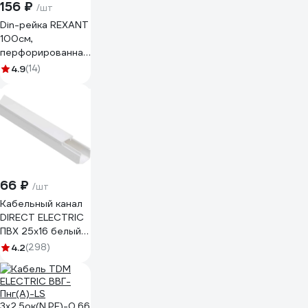
156 ₽
/шт
Din-рейка REXANT
100см,
перфорированная,
оцинкованная 12-
4.9
(14)
8100
66 ₽
/шт
Кабельный канал
DIRECT ELECTRIC
ПВХ 25x16 белый
DE19722026
4.2
(298)