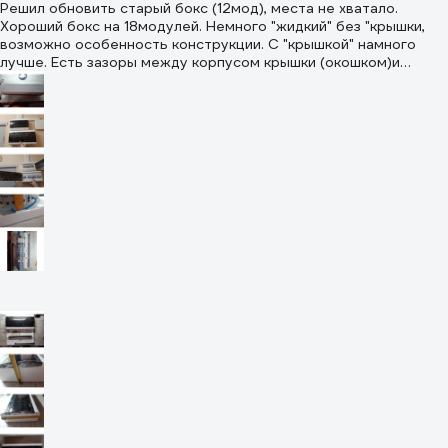
Решил обновить старый бокс (12мод), места не хватало.
Хороший бокс на 18модулей. Немного "жидкий" без "крышки,
возможно особенность конструкции. С "крышкой" намного
лучше. Есть зазоры между корпусом крышки (окошком)и
автоматами, раньше не обращал внимания. В целом доволен
за ~1600. На фото примерная компановка, на 2х комнатную
квартиру, сколько чего влезает.