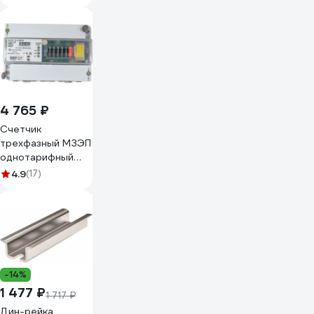
Electric АВДТ
City9 set 1p+n с,
16а, 4.5 kА, 30 мА,
тип-aс, 230 В
(ранее
EZ9D34616)
C9D34616
4 765 ₽
Счетчик
трехфазный МЗЭП
однотарифный
МЗЭП33600
4.9
(17)
-14%
1 477 ₽
1 717 ₽
Дин-рейка