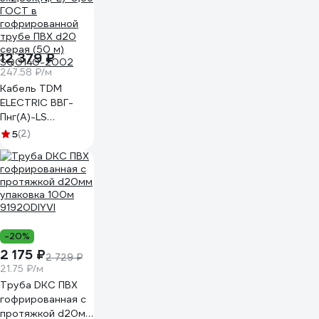
12 379 ₽
247.58 ₽/м
Кабель TDM
ELECTRIC ВВГ-
Пнг(А)-LS
3х2,5ок(N,PE)-0,66
5
(2)
ГОСТ в
гофрированной
трубе ПВХ d20
серая (50 м)
SQ0140-2002
-20%
2 175 ₽
2 729 ₽
21.75 ₽/м
Труба DKC ПВХ
гофрированная c
протяжкой d20мм