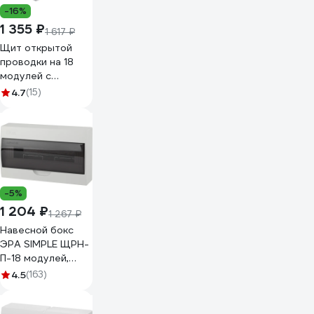
-16%
1 355 ₽
1 617 ₽
Щит открытой
проводки на 18
модулей с
дверцей Рувинил
4.7
(15)
68018
-5%
1 204 ₽
1 267 ₽
Навесной бокс
ЭРА SIMPLE ЩРН-
П-18 модулей,
пластик IP41
4.5
(163)
Б0041527