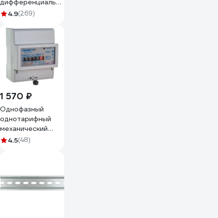
дифференциального
тока (АВДТ)
4.9
(269)
DEKraft ДИФ-103
1 Р+N, 16 А, 30 мА,
тип AC, хар-ка C,
4,5 кА 16052DEK
1 570 ₽
Однофазный
однотарифный
механический
счетчик
4.5
(48)
электроэнергии
ПУЛЬСАР 1ш-1-
5/60-0-1-0
Р00073907