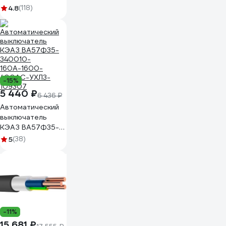
упаковка 100м
4.8
(118)
91920DIYVI
-15%
5 440 ₽
6 436 ₽
Автоматический
выключатель
КЭАЗ ВА57Ф35-
340010-
5
(38)
160А-1600-
400AC-УХЛ3-
109307
-11%
15 681 ₽