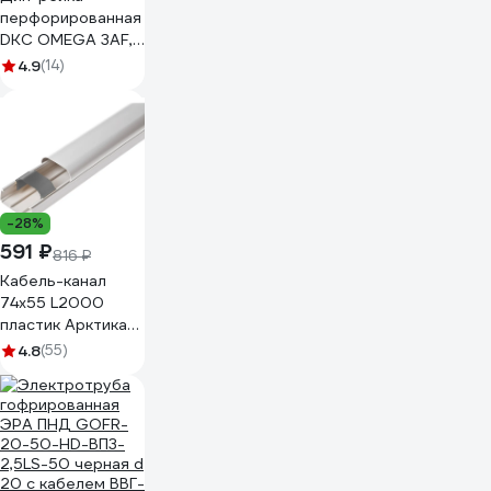
перфорированная
DKC OMEGA 3AF,
2м 35x15мм.
4.9
(14)
02150DIY
-28%
591 ₽
816 ₽
Кабель-канал
74x55 L2000
пластик Арктика
белый Рувинил
4.8
(55)
РКК-74x55
РКК-74Х55