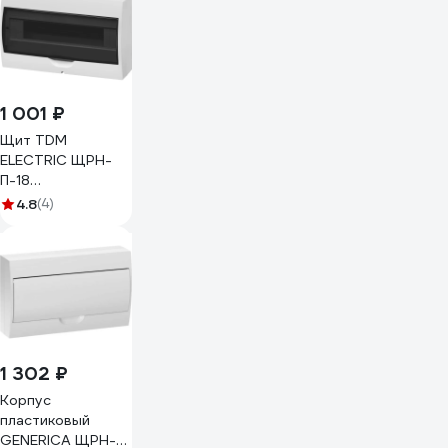
1 001 ₽
Щит TDM
ELECTRIC ЩРН-
П-18
модулей,навесной,
4.8
(4)
пластик, белый,
дымчатая дверца,
без шин, IP41
SQ0901-0076
1 302 ₽
Корпус
пластиковый
GENERICA ЩРН-