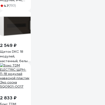
модулей, IP41,
белый, ИЭК
4.7
(193)
MKP12-N-18-40-10
2 549 ₽
Щиток DKC 18
модулей,
настенный, белый,
с тонированной
дверцей, с 2 шин.
PEN на 8 10 отв. 1
ШТ F18W1WDDIY
2 833 ₽
Бокс TDM