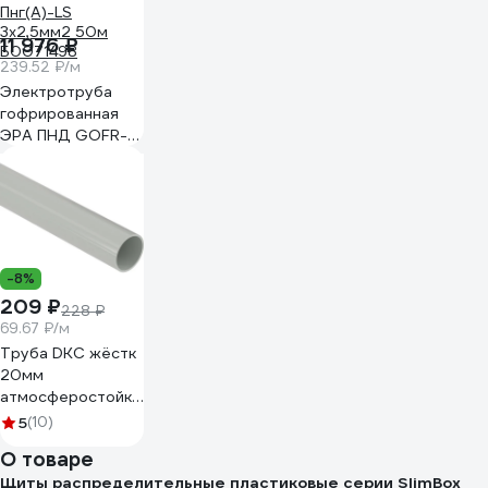
11 976 ₽
239.52 ₽/м
Электротруба
гофрированная
ЭРА ПНД GOFR-
20-50-HD-ВП3-
2,5LS-50 черная d
20 с кабелем ВВГ-
Пнг(А)-LS
3х2,5мм2 50м
Б0071498
-8%
209 ₽
228 ₽
69.67 ₽/м
Труба DKC жёстк
20мм
атмосферостойкая
3м 63920UFDIY
5
(10)
О товаре
Щиты распределительные пластиковые серии SlimBox