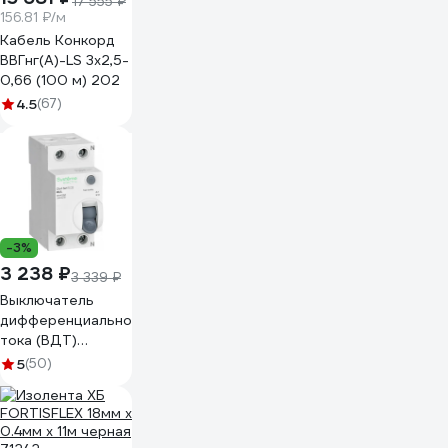
17 555 ₽
156.81 ₽/м
Кабель Конкорд
ВВГнг(А)-LS 3х2,5-
0,66 (100 м) 202
4.5
(67)
-3%
3 238 ₽
3 339 ₽
Выключатель
дифференциального
тока (ВДТ)
Systeme Electric
5
(50)
City9 Set 40 А, 2
Р, 30 мА, тип-АС,
230 В (ранее
EZ9R34240)