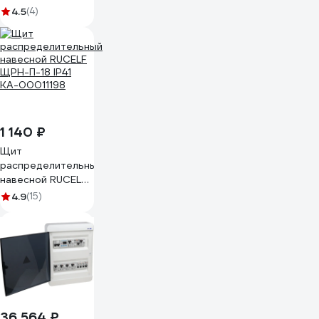
П-18 бел. дверь
4.5
(4)
IP41 MKP13-N-18-
41-K01-G
1 140 ₽
Щит
распределительный
навесной RUCELF
ЩРН-П-18 IP41
4.9
(15)
КА-00011198
36 564 ₽