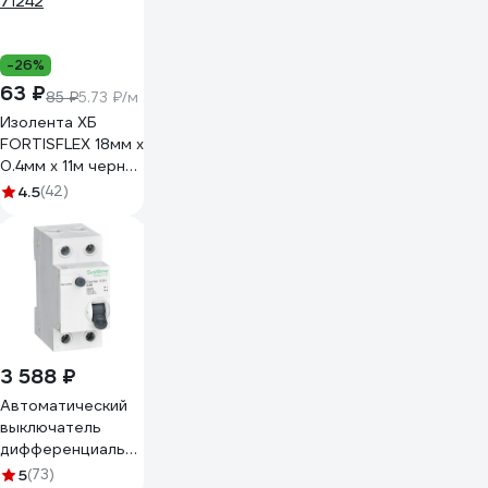
C9R36240
-26%
63 ₽
85 ₽
5.73 ₽/м
Изолента ХБ
FORTISFLEX 18мм х
0.4мм х 11м черная
71242
4.5
(42)
3 588 ₽
Автоматический
выключатель
дифференциального
тока Systeme
5
(73)