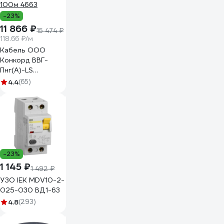
-23%
11 866 ₽
15 474 ₽
118.66 ₽/м
Кабель ООО
Конкорд ВВГ-
Пнг(А)-LS
3x2,5ок(N, PE) -
4.4
(65)
0,66 (100м) Бухта
100м 4663
-23%
1 145 ₽
1 492 ₽
УЗО IEK MDV10-2-
025-030 ВД1-63
4.8
(293)