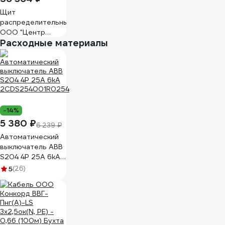
Щит
распределительный
ООО "Центр
Расходные материалы
Энергии" НКУ
ЩР50А UNK-24 с
РНК (1x2С50,
2x1С10, 2x1С16,
1x1С25, АВДТ
2x22С10,
22С16,2x22С20,22С25,22С40,
-14%
РНК) 00-
5 380 ₽
00005020
6 239 ₽
Автоматический
выключатель ABB
S204 4P 25A 6kA
2CDS254001R0254
5
(26)