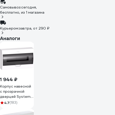
Самовывоз:
сегодня,
бесплатно
, из 1 магазина
Курьером:
завтра,
от 290 ₽
Аналоги
1 944 ₽
Корпус навесной
с прозрачной
дверцей Systeme
Electric (Schneider
4.7
(183)
Electric) City9 Box
1ряд/18модулей