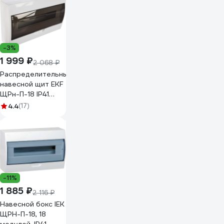
(ранее PRA29118)
EZ9E118S2SRU
-3%
1 999 ₽
2 068 ₽
Распределительный
навесной щит EKF
ЩРн-П-18 IP41
пластиковый
4.4
(17)
pb40-n-18
-11%
1 885 ₽
2 116 ₽
Навесной бокс IEK
ЩРН-П-18, 18