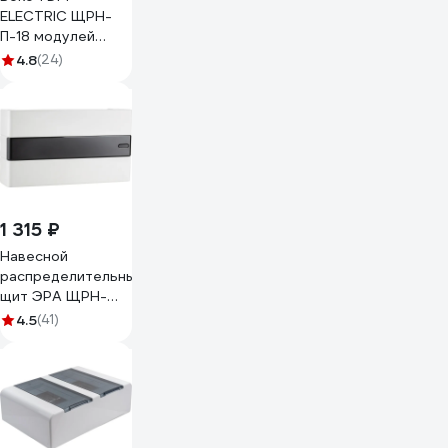
ELECTRIC ЩРН-
П-18 модулей
навесной пластик
4.8
(24)
Эко сосна
SQ0901-0017
1 315 ₽
Навесной
распределительный
щит ЭРА ЩРН-
П-18 Trend BOXS-
4.5
(41)
18-p-s-t IP41
Б0052640