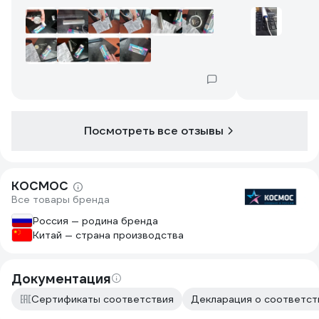
зарядится он просто горит синим
цветом не мигая. В инструкции
немного по другому написано. Сам
фонарик на самом деле оказался
больше размером чем я ожидал, я
думал будет более компактный.
Посмотреть все отзывы
КОСМОС
Все товары бренда
Россия — родина бренда
Китай — страна производства
Документация
Сертификаты соответствия
Декларация о соответств