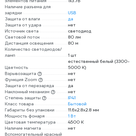
элементов питания
1х3.7В
Наличие разъема для
зарядки
USB
Защита от влаги
да
Защита от удара
нет
Источник света
светодиод
Световой поток
80 лм
Дистанция освещения
80 м
Количество светодиодов/
ламп
1 шт
естественный белый (3300-
Цветность
5000 К)
Взрывозащита
нет
Функция Zoom
нет
Защита от перезаряда
да
Наклонный механизм
нет
Степень защиты
IP41
Класс товара
Бытовой
Габариты без упаковки
11.6x2.8x2.8 мм
Мощность фонаря
1 Вт
Цветовая температура
4500 К
Наличие магнита
нет
Вспомогательный красный