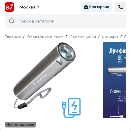
Москва
Для юрлиц
Поиск в каталоге
Главная
/
Электрика и свет
/
Светильники
/
Фонари
/
Ру
Нет в наличии