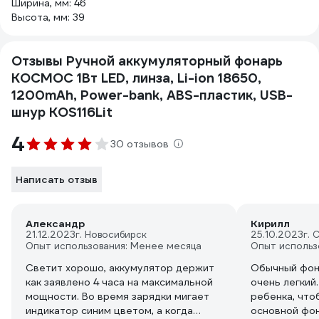
Ширина, мм: 46
Высота, мм: 39
Отзывы Ручной аккумуляторный фонарь
КОСМОС 1Вт LED, линза, Li-ion 18650,
1200mAh, Power-bank, ABS-пластик, USB-
шнур KOS116Lit
4
30 отзывов
Написать отзыв
Александр
Кирилл
21.12.2023
г. Новосибирск
25.10.2023
г. 
Опыт использования: Менее месяца
Опыт использ
Светит хорошо, аккумулятор держит
Обычный фона
как заявлено 4 часа на максимальной
очень легкий.
мощности. Во время зарядки мигает
ребенка, что
индикатор синим цветом, а когда
основной фон