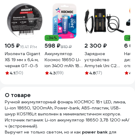
-34%
-22
105 ₽
598 ₽
2 300 ₽
6 6
16.41 ₽/м
910 ₽
Изолента Gigant
Аккумулятор
Зарядное
Набо
ХБ 19 мм х 6,4 м,
Космос 18650 LI-
устройство
диэл
черная GT-0-5
ion 3400 mAh 1BL
Armytek Uni C2
отве
с защитой
Plug type C
VDE,
4.1
(50)
4.3
(69)
4.8
(17)
4.
KOC18650Li-
A02401C
напр
ion34PBL1
подс
пред
О товаре
0061
Ручной аккумуляторный фонарь КОСМОС 1Вт LED, линза,
Li-ion 18650, 1200mAh, Power-bank, ABS-пластик, USB-
шнур KOS116Lit выполнен в минималистичном корпусе.
Источник питания: Li-ion аккумулятор 18650 3,7В 1200 мА/
ч (встроенный).
Выручит не только светом, но и как
power bank
для