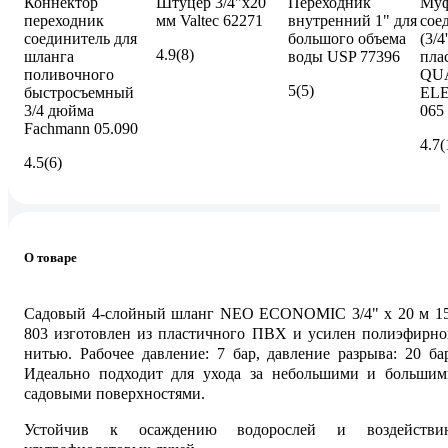
Коннектор
Штуцер 3/4"х20
Переходник
Муф
переходник
мм Valtec 62271
внутренний 1" для
сое
соединитель для
большого объема
(3/4
4.9
(8)
шланга
воды USP 77396
пла
поливочного
QU
5
(5)
быстросъемный
ELE
3/4 дюйма
065
Fachmann 05.090
4.7
(
4.5
(6)
О товаре
Садовый 4-слойный шланг NEO ECONOMIC 3/4" x 20 м 15
803 изготовлен из пластичного ПВХ и усилен полиэфирно
нитью. Рабочее давление: 7 бар, давление разрыва: 20 ба
Идеально подходит для ухода за небольшими и большим
садовыми поверхностями.
Устойчив к осаждению водорослей и воздействи