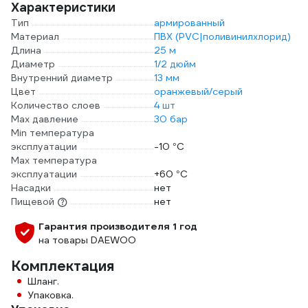
Характеристики
Тип
армированный
Материал
ПВХ (PVC|поливинилхлорид)
Длина
25 м
Диаметр
1/2 дюйм
Внутренний диаметр
13 мм
Цвет
оранжевый/серый
Количество слоев
4 шт
Max давление
30 бар
Min температура
эксплуатации
-10 °С
Мах температура
эксплуатации
+60 °С
Насадки
нет
Пищевой
нет
Гарантия производителя 1 год
на товары DAEWOO
Комплектация
Шланг.
Упаковка.