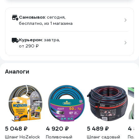
Самовывоз:
сегодня,
бесплатно
, из 1 магазина
Курьером:
завтра,
от 290 ₽
Аналоги
5 048 ₽
4 920 ₽
5 489 ₽
4 8
Шланг HoZelock
Поливочный
Шланг садовый
Поли