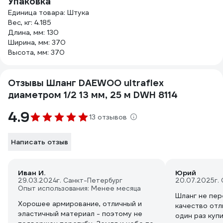
Упаковка
Единица товара: Штука
Вес, кг: 4.185
Длина, мм: 130
Ширина, мм: 370
Высота, мм: 370
Отзывы Шланг DAEWOO ultraflex
диаметром 1/2 13 мм, 25 м DWH 8114
4.9
13 отзывов
Написать отзыв
Иван И.
Юрий
29.03.2024
г. Санкт-Петербург
20.07.2025
г.
Опыт использования: Менее месяца
Шланг не пер
Хорошее армирование, отличный и
качество отл
эластичный материал - поэтому не
один раз куп