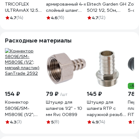
TRICOFLEX
армированный 4-х
Elitech Garden GH
Zold
ULTRAmAX 12.5
слойный шланг
5012 1/2, 50м,
5-сл
мм, 25 м 116241
Raco EXPERT
Раб.давл.8 бар. и
арми
4.7
(14)
4.6
(16)
4.7
(12)
1/2"x50м 40302-
на разрыв 24 бар
напо
1/2-50_z01
206116
непр
12.5 
Расходные материалы
ЭК0
-5%
154 ₽
79 ₽
145 ₽
78 
/шт
Коннектор
Штуцер для
Штуцер для
Пере
5809Е/SM-
шлангов 1/2" - 10
шланга RTP с
плас
M5809E (1/2";
мм Rvc 00899
наружной резьбой
FIT I
мягкий пластик)
G 20х3/4 25157
4.3
(3)
5
(8)
4.9
(14)
5
(
SanTrade 2592