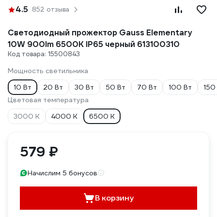
4.5
852 отзыва
Светодиодный прожектор Gauss Elementary
10W 900lm 6500К IP65 черный 613100310
Код товара: 15500843
Мощность светильника
10 Вт
20 Вт
30 Вт
50 Вт
70 Вт
100 Вт
150
Цветовая температура
3000 К
4000 К
6500 К
579 ₽
Начислим 5 бонусов
В корзину