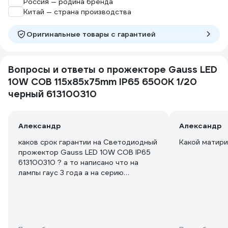
Россия — родина бренда
Китай — страна производства
Оригинальные товары c гарантией
Вопросы и ответы о прожекторе Gauss LED
10W COB 115x85x75mm IP65 6500К 1/20
черный 613100310
Александр
Александр
каков срок гарантии на Светодиодный
Какой матири
прожектор Gauss LED 10W COB IP65
613100310 ? а то написано что на
лампы гаус 3 года а на серию
элементари 1 год. на этот прожектор
сколько ?