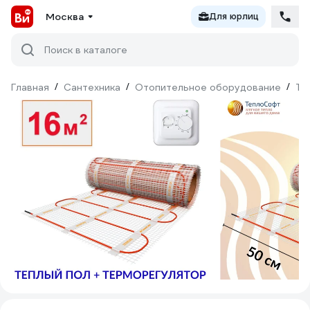
Москва
Для юрлиц
Поиск в каталоге
Главная
/
Сантехника
/
Отопительное оборудование
/
Те