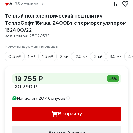
5
35 отзывов
Теплый пол электрический под плитку
ТеплоСофт 16м.кв. 2400Вт с терморегулятором
162400/22
Код товара: 25024533
Рекомендуемая площадь
0.5 м²
1 м²
1.5 м²
2 м²
2.5 м²
3 м²
3.5 м²
4 
19 755 ₽
-5%
20 790 ₽
Начислим 207 бонусов
В корзину
Быстрый заказ