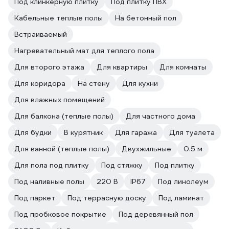
Под клинкерную плитку
Под плитку ПВХ
Кабельные теплые полы
На бетонный пол
Встраиваемый
Нагревательный мат для теплого пола
Для второго этажа
Для квартиры
Для комнаты
Для коридора
На стену
Для кухни
Для влажных помещений
Для балкона (теплые полы)
Для частного дома
Для будки
В курятник
Для гаража
Для туалета
Для ванной (теплые полы)
Двухжильные
0.5 м
Для пола под плитку
Под стяжку
Под плитку
Под наливные полы
220 В
IP67
Под линолеум
Под паркет
Под террасную доску
Под ламинат
Под пробковое покрытие
Под деревянный пол