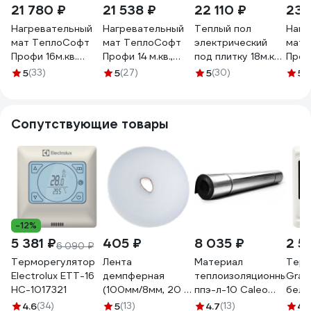
21 780 ₽
21 538 ₽
22 110 ₽
23 
Нагревательный
Нагревательный
Теплый пол
Нагр
мат ТеплоСофт
мат ТеплоСофт
электрический
мат 
Профи 16м.кв.
Профи 14 м.кв.,
под плитку 18м.кв.
Проф
2400Вт с
2100 Вт, с
2700Вт
2400
5
(33)
5
(27)
5
(30)
5
(
терморегулятором
электронным
ТеплоСофт
элек
162400
терморегулятором
182700/2
терм
142100/3
1624
Сопутствующие товары
-12%
5 381 ₽
405 ₽
8 035 ₽
2 5
6 090 ₽
Терморегулятор
Лента
Материал
Терм
Electrolux ETT-16
демпферная
теплоизоляционный
Gran
НС-1017321
(100мм/8мм, 20 м)
ппэ-л-10 Caleo
бел
РОСТерм DTAPE-
УП-00000027
4.6
(34)
5
(13)
4.7
(13)
4.