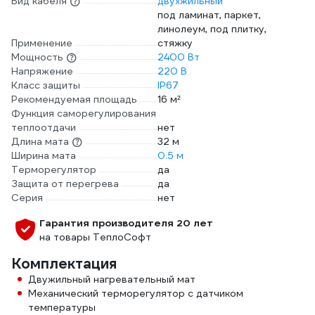
Вид кабеля
двухжильный
под ламинат, паркет,
линолеум, под плитку,
Применение
стяжку
Мощность
2400 Вт
Напряжение
220 В
Класс защиты
IP67
Рекомендуемая площадь
16 м²
Функция саморегулирования
теплоотдачи
нет
Длина мата
32 м
Ширина мата
0.5 м
Терморегулятор
да
Защита от перегрева
да
Серия
нет
Гарантия производителя 20 лет
на товары ТеплоСофт
Комплектация
Двужильный нагревательный мат
Механический терморегулятор с датчиком
температуры