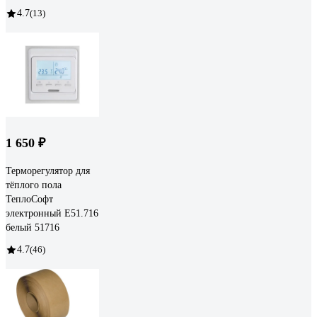
4.7
(13)
1 650 ₽
Терморегулятор для
тёплого пола
ТеплоСофт
электронный E51.716
белый 51716
4.7
(46)