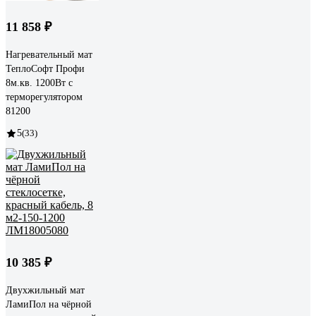
11 858 ₽
Нагревательный мат
ТеплоСофт Профи
8м.кв. 1200Вт с
терморегулятором
81200
5
(33)
10 385 ₽
Двухжильный мат
ЛамиПол на чёрной