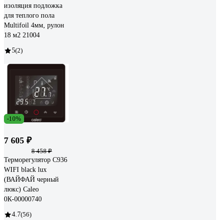
изоляция подложка
для теплого пола
Multifoil 4мм, рулон
18 м2 21004
5
(2)
-10%
7 605 ₽
8 458 ₽
Терморегулятор C936
WIFI black lux
(ВАЙФАЙ черный
люкс) Caleo
0К-00000740
4.7
(56)