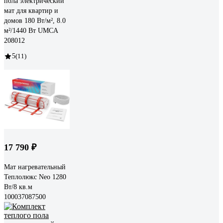
пола электрический
мат для квартир и
домов 180 Вт/м², 8.0
м²/1440 Вт UMCA
208012
5
(11)
17 790 ₽
Мат нагревательный
Теплолюкс Neo 1280
Вт/8 кв.м
100037087500