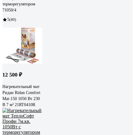
терморегулятором
71050/4
5
(40)
12 500 ₽
Нагревательный мат
Ридан Ridan Comfort
Mat-150 1050 Вт 230
В 7 м² 21RT0410R