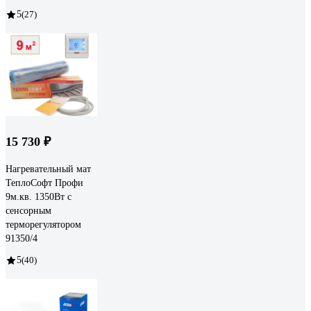
5
(27)
15 730 ₽
Нагревательный мат
ТеплоСофт Профи
9м.кв. 1350Вт с
сенсорным
терморегулятором
91350/4
5
(40)