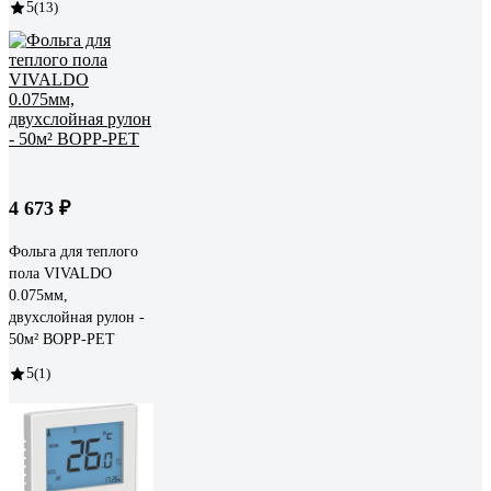
5
(13)
4 673 ₽
Фольга для теплого
пола VIVALDO
0.075мм,
двухслойная рулон -
50м² BOPP-PET
5
(1)