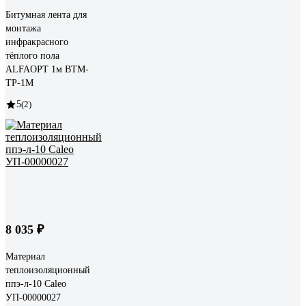
Битумная лента для
монтажа
инфракрасного
тёплого пола
ALFAOPT 1м BTM-
TP-1M
5
(2)
8 035 ₽
Материал
теплоизоляционный
ппэ-л-10 Caleo
УП-00000027