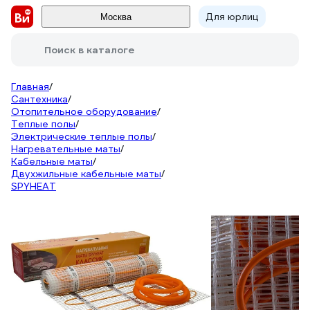
Для юрлиц
Москва
Поиск в каталоге
Главная
/
Сантехника
/
Отопительное оборудование
/
Теплые полы
/
Электрические теплые полы
/
Нагревательные маты
/
Кабельные маты
/
Двухжильные кабельные маты
/
SPYHEAT