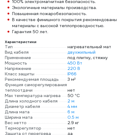
100% электромагнитная безопасность.
Экологичные материалы производства.
Повышенная пожаробезопасность.
В качестве финишного покрытия рекомендованы
материалы с высокой теплопроводностью.
Гарантия 50 лет.
Характеристики
Тип
нагревательный мат
Вид кабеля
двухжильный
Применение
под плитку, стяжку
Мощность
450 Вт
Напряжение
220 В
Класс защиты
IP66
Рекомендуемая площадь
3 м²
Функция саморегулирования
теплоотдачи
нет
Max температура нагрева
50 °С
Длина холодного кабеля
2 м
Диаметр кабеля
4 мм
Длина мата
6 м
Ширина мата
0.5 м
Вес нетто
2.9 кг
Терморегулятор
нет
Защита от перегрева
да