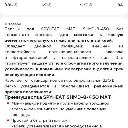
1500 Вт XH-
РОСТерм DTAPE-
УП-00000027
4.4
(33)
5
(13)
4.7
(13)
4.6
(1
W3001
20
О товаре
Теплый пол SPYHEAT МАТ SHMD-8-450 без
термостата подходит
для монтажа в
тонкую
цементно-песчаную стяжку или плиточный клей.
Обладает двойной изоляцией: внешней из
теплостойкого полихлорвинилового пластика
и фторопластовой у нагревательных жил. Это
гарантирует
защиту от электромагнитного излучения,
устойчивость к локальным перегревам и долгий срок
эксплуатации изделия.
Работает от стандартной сети электропитания 220 В.
Легко укладывается и обеспечивает
равномерный
прогрев поверхности.
Преимущества SPYHEAT SHMD-8-450 МАТ
Минимальное поднятие пола - кабель толщиной
всего 4 мм незначительно уменьшит полезную
площадь.
Простой и быстрый монтаж -
кабель устанавливается непосредственно в