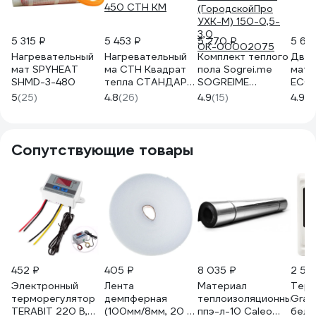
5 315 ₽
5 453 ₽
5 270 ₽
5 62
Нагревательный
Нагревательный
Комплект теплого
Двух
мат SPYHEAT
ма СТН Квадрат
пола Sogrei.me
маты
SHMD-3-480
тепла СТАНДАРТ
SOGREIME
ECO
КМ-450-3,0 3,0-
UrbanPro UHK-M
(пол
5
(25)
4.8
(26)
4.9
(15)
4.9
(2
450 СТН КМ
(ГородскойПро
упак
УХК-М) 150-0,5-
м.кв.
3,0
Эком
0К-00002075
Сопутствующие товары
452 ₽
405 ₽
8 035 ₽
2 53
Электронный
Лента
Материал
Терм
терморегулятор
демпферная
теплоизоляционный
Gran
TERABIT 220 В,
(100мм/8мм, 20 м)
ппэ-л-10 Caleo
бел