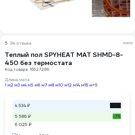
5
94 отзыва
Теплый пол SPYHEAT МАТ SHMD-8-
450 без термостата
Код товара: 16527286
Длина мата
1 м
2 м
3 м
4 м
5 м
6 м
7 м
8 м
10 м
12 м
14 м
16 м
+5
4 534 ₽
-25%
5 586 ₽
-7%
6 025 ₽