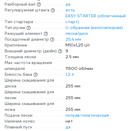
Разборный вал
да
Регулируемая штанга
есть
EASY STARTER (облегченный
Тип стартера
старт)
Тип ручки
U-образная (велосипедная)
Режущий элемент
леска/диск
Посадочный диаметр
25.4 мм
Крепление
М10х1,25 LH
Внешний диаметр (дюйм)
9
Толщина лески
2.5 мм
Max частота вращения
шпинделя
11500 об/мин
Емкость бака
1.2 л
Ширина скашивания для
диска
255 мм
Ширина скашивания для
лески
255 мм
Ширина скашивания для
ножа
255 мм
Подача лески
полуавтоматическая
Наличие колес
нет
Плавный пуск
да