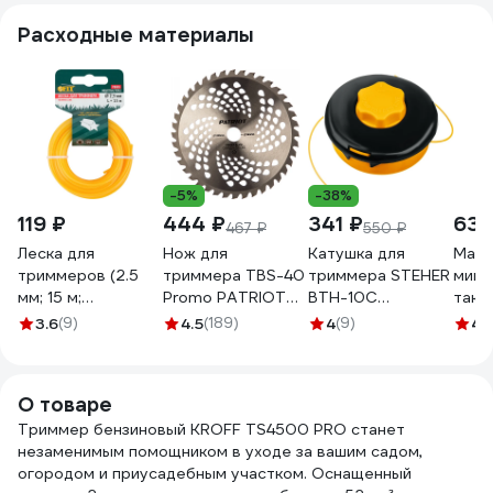
Расходные материалы
-5%
-38%
119 ₽
444 ₽
341 ₽
636
467 ₽
550 ₽
Леска для
Нож для
Катушка для
Масл
триммеров (2.5
триммера TBS-40
триммера STEHER
мине
мм; 15 м;
Promo PATRIOT
BTH-10C
тактн
звездочка) для
809115226
М10x1.25LH 75115
RED
3.6
(9)
4.5
(189)
4
(9)
4.
триммеров FIT
6662
78001
О товаре
Триммер бензиновый KROFF TS4500 PRO станет
незаменимым помощником в уходе за вашим садом,
огородом и приусадебным участком. Оснащенный