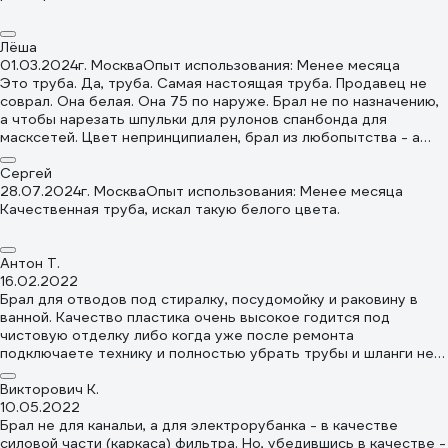
впечатление, что им всё равно, как говорят " не моё не жалко".
Тогда посмотрим как как отреагирует контрол по обратной
Лёша
связи от клиентов на мой отзыв, так же будет им всё равно)🤔
01.03.2024
г. Москва
Опыт использования: Менее месяца
Это труба. Да, труба. Самая настоящая труба. Продавец не
соврал. Она белая. Она 75 по наруже. Брал не по назначению,
а чтобы нарезать шпульки для рулонов спанбонда для
масксетей. Цвет непринципиален, брал из любопытства - а
какой он, белый? Вполне себе белый тёплый. Не грязный.
Токмо хранилась труба хуже чем плохо - выходной конец
Сергей
приличным эллипсом. Но это тоже мелочи. Главное
28.07.2024
г. Москва
Опыт использования: Менее месяца
достоинство обсуждаемой трубы - наличие и сумасшедшая
Качественная труба, искал такую белого цвета.
скорость доставки. Кстати, любители делать звук берут
именно эту трубу на фазоинверторы в колонки. Говорят,
хороший звук :)
Антон Т.
16.02.2022
Брал для отводов под стиралку, посудомойку и раковину в
ванной. Качество пластика очень высокое годится под
чистовую отделку либо когда уже после ремонта
подключаете технику и полностью убрать трубы и шланги не
возможно. Пластик лучше чем у других импортных аналогов.
Викторович К.
10.05.2022
Брал не для канальи, а для электрорубанка - в качестве
силовой части (каркаса) фильтра. Но, убедившись в качестве -