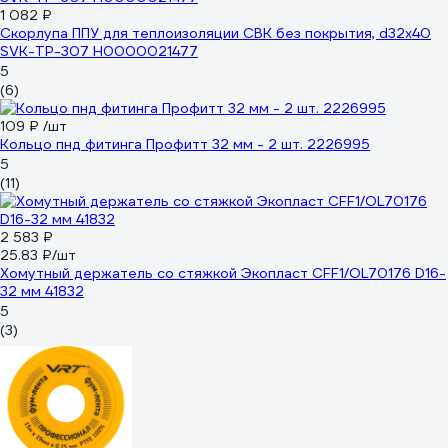
1 082 ₽
Скорлупа ППУ для теплоизоляции СВК без покрытия, d32x40
SVK-TP-307 Н0000021477
5
(6)
109 ₽
/шт
Кольцо пнд фитинга Профитт 32 мм - 2 шт. 2226995
5
(11)
2 583 ₽
25.83 ₽/шт
Хомутный держатель со стяжкой Экопласт CFF1/OL70176 D16-
32 мм 41832
5
(3)