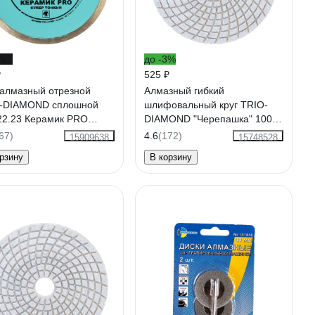
17%
до -3%
₽
525 ₽
 алмазный отрезной
Алмазный гибкий
-DIAMOND сплошной
шлифовальный круг TRIO-
22.23 Керамик PRO
DIAMOND "Черепашка" 100
р Тонкий 370115
мм № 50 340050
67)
4.6
(172)
15909638
15748528
рзину
В корзину