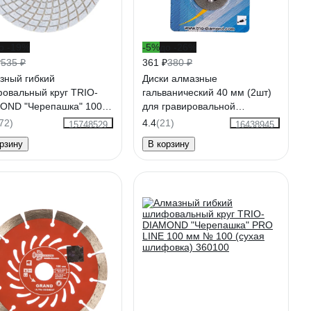
о -19%
-5%
до -26%
₽
535 ₽
361 ₽
380 ₽
зный гибкий
Диски алмазные
овальный круг TRIO-
гальванический 40 мм (2шт)
OND "Черепашка" 100
для гравировальной
 100 340100
машинки, TRIO-DIAMOND
72)
4.4
(21)
15748529
16438945
141040
рзину
В корзину