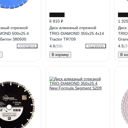
до -24%
до -
6 810 ₽
1 325
азный отрезной
Диск алмазный отрезной
Диск
MOND 500x25.4
TRIO-DIAMOND 350x25.4x14
TRIO
o Бетон 380500
Tractor TR709
Gran
4.6
(59)
4.5
(3
22203819
16438936
у
В корзину
В ко