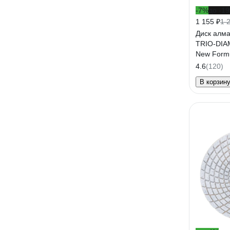
-7%
до -1
1 155 ₽
1 
Диск алм
TRIO-DIA
New Form
4.6
(120)
В корзин