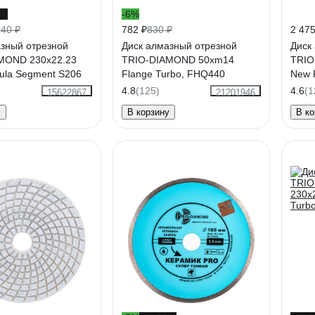
9%
-6%
240 ₽
782 ₽
830 ₽
2 475
азный отрезной
Диск алмазный отрезной
Диск
MOND 230x22.23
TRIO-DIAMOND 50xm14
TRIO
ula Segment S206
Flange Turbo, FHQ440
New 
4.8
(125)
4.6
(1
15622867
21201946
у
В корзину
В ко