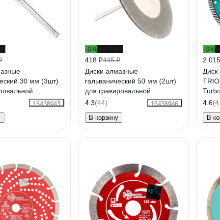
7%
-6%
до -19%
-6%
д
₽
418 ₽
445 ₽
2 015
мазные
Диски алмазные
Диск
еский 30 мм (3шт)
гальванический 50 мм (2шт)
TRIO
ровальной
для гравировальной
Turb
 TRIO-DIAMOND
машинки, TRIO-DIAMOND
TP17
4.3
(44)
4.6
(4
16438943
16438946
141050
у
В корзину
В ко