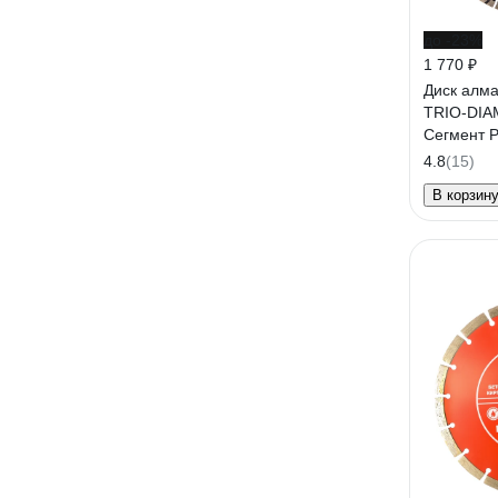
до -23%
1 770 ₽
Диск алм
TRIO-DIA
Сегмент 
4.8
(15)
В корзин