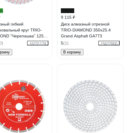
5%
до -7%
₽
9 115 ₽
зный гибкий
Диск алмазный отрезной
овальный круг TRIO-
TRIO-DIAMOND 350x25.4
OND "Черепашка" 125
Grand Asphalt GA773
 100 350100
0)
5
(1)
16231129
15622800
рзину
В корзину