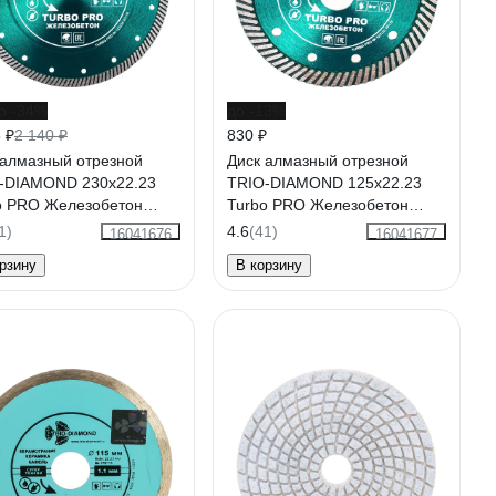
о -34%
до -13%
 ₽
2 140 ₽
830 ₽
 алмазный отрезной
Диск алмазный отрезной
-DIAMOND 230x22.23
TRIO-DIAMOND 125x22.23
o PRO Железобетон
Turbo PRO Железобетон
6
TP172
1)
4.6
(41)
16041676
16041677
рзину
В корзину