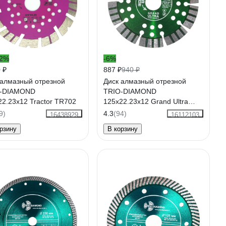
12%
-6%
 ₽
887 ₽
940 ₽
 алмазный отрезной
Диск алмазный отрезной
-DIAMOND
TRIO-DIAMOND
22.23x12 Tractor TR702
125х22.23x12 Grand Ultra
Turbo-Segment GTS732
9)
4.3
(94)
16438929
16112103
рзину
В корзину