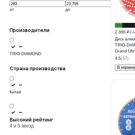
от
до
-6%
до -2
Производители
2 385 ₽
2 
Диск алм
TRIO-DIA
Grand Ult
TRIO-DIAMOND
4.5
(37)
В корзин
Страна производства
Китай
Высокий рейтинг
4 и 5 звезд