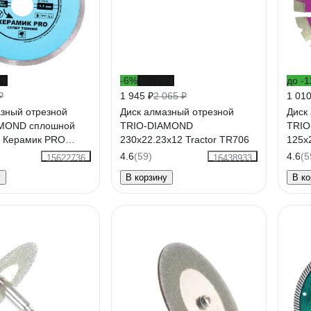
2%
-6%
до -10%
до -
₽
1 945 ₽
2 065 ₽
1 010
азный отрезной
Диск алмазный отрезной
Диск
MOND сплошной
TRIO-DIAMOND
TRIO
3 Керамик PRO
230x22.23x12 Tractor TR706
125x
нкий 370125
4.6
(59)
4.6
(5
15622736
16438933
у
В корзину
В ко