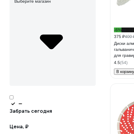
Выберите магазин
-6%
до -2
375 ₽
400 
Диски ал
гальванич
для грави
машинки,
4.5
(54)
141030
В корзин
Забрать сегодня
Цена, ₽