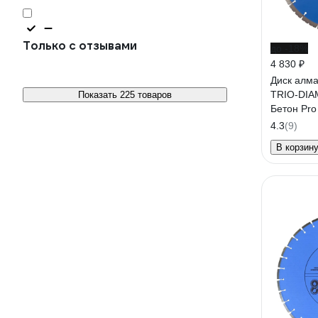
Только с отзывами
до -18%
4 830 ₽
Диск алм
TRIO-DIA
Показать 225 товаров
Бетон Pr
330350
4.3
(9)
В корзин