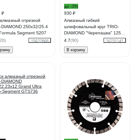
до -3%
 ₽
930 ₽
 алмазный отрезной
Алмазный гибкий
-DIAMOND 250x32/25.4
шлифовальный круг TRIO-
Formula Segment S207
DIAMOND "Черепашка" 125
мм № 50 350050
20)
4.7
(90)
15622868
16231141
рзину
В корзину