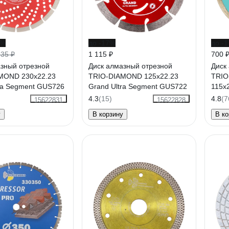
0%
до -17%
до -
535 ₽
1 115 ₽
700 
азный отрезной
Диск алмазный отрезной
Диск
MOND 230x22.23
TRIO-DIAMOND 125x22.23
TRIO
ra Segment GUS726
Grand Ultra Segment GUS722
115x
Супе
4.3
(15)
4.8
(7
15622831
15622828
у
В корзину
В ко