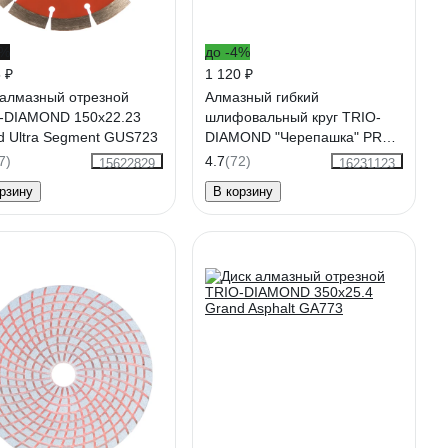
7%
до -4%
 ₽
1 120 ₽
 алмазный отрезной
Алмазный гибкий
-DIAMOND 150x22.23
шлифовальный круг TRIO-
d Ultra Segment GUS723
DIAMOND "Черепашка" PRO
LINE 100 мм № 100 (сухая
7)
4.7
(72)
15622829
16231123
шлифовка) 360100
рзину
В корзину