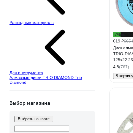
Расходные материалы
-7%
до -1
619 ₽
665 
Диск алм
TRIO-DIA
125x22.2
Супер То
4.8
(767)
Для инструмента
В корзин
Алмазные диски TRIO DIAMOND Trio
Diamond
Выбор магазина
Выбрать на карте