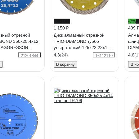
до -10%
-7%
д
1 150 ₽
499 
азный отрезной
Диск алмазный отрезной
Алма
MOND 350x25.4x12
TRIO-DIAMOND турбо
шлиф
o AGGRESSOR
ультратонкий 125х22.23х1.2
DIAM
Ultra Thin X-Turbo UTX520
мм №
4.3
(24)
4.6
(1
21201844
16112110
у
В корзину
В ко