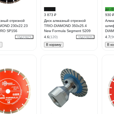
до -8%
до -
3 873 ₽
930 
азный отрезной
Диск алмазный отрезной
Алма
MOND 230x22.23
TRIO-DIAMOND 350x25.4
шлиф
PRO SP156
New Formula Segment S209
DIAM
мм №
4.6
(120)
4.7
(9
15622873
15622870
у
В корзину
В ко