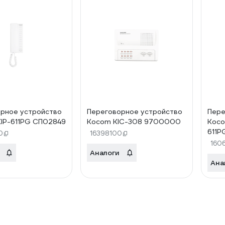
рное устройство
Переговорное устройство
Пере
IP-611PG СП02849
Kocom KIC-308 9700000
Koco
611P
0
16398100
160
Аналоги
Ана