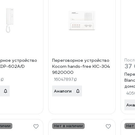
рное устройство
Переговорное устройство
Посл
37
DP-602A/D
Kocom hands-free KIC-304
9620000
Пере
1
16047897
Blan
домо
Аналоги
BLND
405
1360
Ана
личии
Нет в наличии
Нет