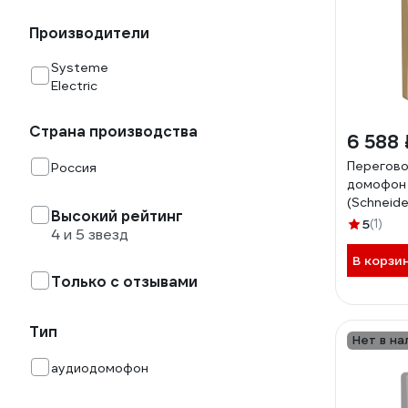
Производители
Systeme
Electric
Страна производства
6 588 
Перегово
Россия
домофон 
(Schneider
Высокий рейтинг
Титан, 4
5
(1)
4 и 5 звезд
В корзи
Только с отзывами
Тип
Нет в на
аудиодомофон