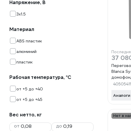
Напряжение, В
3х1.5
Материал
ABS пластик
алюминий
Последня
37 08
пластик
Перегово
Blanca Sy
Рабочая температура, °С
домофон, 
BLNDA000
4050541
от +5 до +40
13606481
Аналоги
от +5 до +45
Вес нетто, кг
Нет в на
от
до