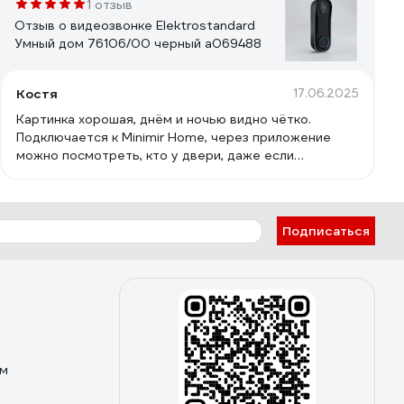
1 отзыв
Отзыв о видеозвонке Elektrostandard
Умный дом 76106/00 черный a069488
Костя
17.06.2025
Картинка хорошая, днём и ночью видно чётко.
Подключается к Minimir Home, через приложение
можно посмотреть, кто у двери, даже если
находишься не дома. Есть датчик движения - пишет,
если кто-то просто прошёл мимо, удобно для
контроля. Монтаж простой, внешний вид стильный -
чёрный корпус смотрится аккуратно. В целом,
Подписаться
надёжный вариант за свои деньги.
ом