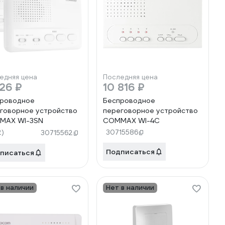
едняя цена
Последняя цена
26 ₽
10 816 ₽
роводное
Беспроводное
говорное устройство
переговорное устройство
MAX WI-3SN
COMMAX WI-4C
2)
30715586
30715562
Подписаться
писаться
 в наличии
Нет в наличии