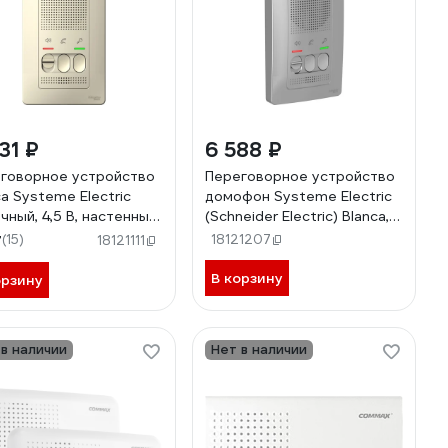
31 ₽
6 588 ₽
говорное устройство
Переговорное устройство
ca Systeme Electric
домофон Systeme Electric
чный, 4,5 В, настенный
(Schneider Electric) Blanca,
аж, BLNDA000012
Алюминий, 4,5 В
7
(15)
18121207
18121111
BLNDA000013
В корзину
орзину
 в наличии
Нет в наличии