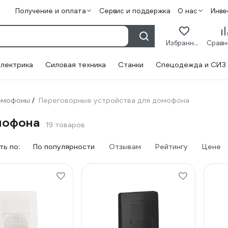
Получение и оплата
Сервис и поддержка
О нас
Инве
Избранное
лектрика
Силовая техника
Станки
Спецодежда и СИЗ
омофоны
Переговорные устройства для домофона
/
мофона
19 товаров
ь по:
По популярности
Отзывам
Рейтингу
Цене