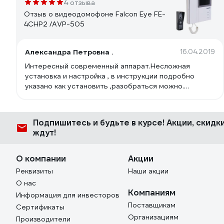
4 отзыва
Отзыв о видеодомофоне Falcon Eye FE-
4CHP2 /AVP-505
Александра Петровна .
16.04.2019
Интересный современный аппарат.Несложная
установка и настройка , в инструкции подробно
указано как установить ,разобраться можно.
Хорошее цветное качество изображения ,резкое .
Звонок громкий . Вызывную панель установили на
лестнице -слышен на весь подъезд и звонок и
Подпишитесь
и будьте в курсе! Акции, скид
разговор .
ждут!
О компании
Акции
Реквизиты
Наши акции
О нас
Компаниям
Информация для инвесторов
Поставщикам
Сертификаты
Организациям
Производители