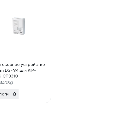
говорное устройство
m DS-4M для KIP-
G СП9310
61408
логи