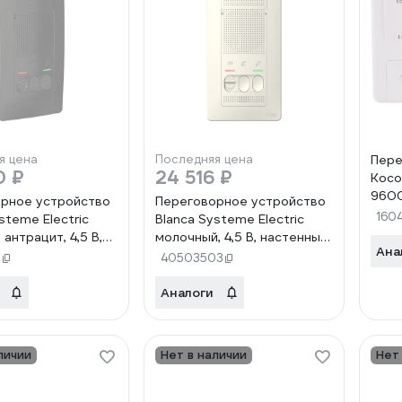
я цена
Последняя цена
Пере
0 ₽
24 516 ₽
Koco
960
рное устройство
Переговорное устройство
160
steme Electric
Blanca Systeme Electric
антрацит, 4,5 В,
молочный, 4,5 В, настенный
Ана
016, 6 шт,
монтаж, BLNDA000012, 6
1
40503503
195705
шт, 13606481195019
Аналоги
личии
Нет в наличии
Нет