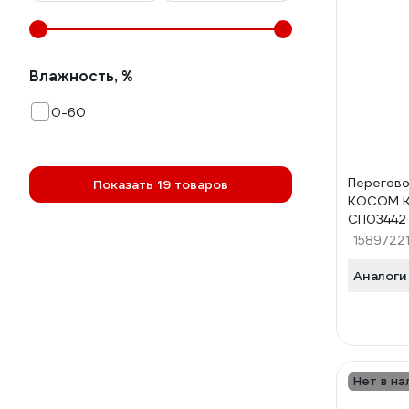
Влажность, %
0-60
Перегово
Показать 19 товаров
KOCOM K
СП03442
1589722
Аналоги
Нет в на