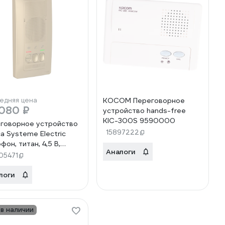
едняя цена
KOCOM Переговорное
 080 ₽
устройство hands-free
KIC-300S 9590000
говорное устройство
15897222
ca Systeme Electric
фон, титан, 4,5 В,
Аналоги
A000014, 6 шт,
05471
6481195477
логи
 в наличии