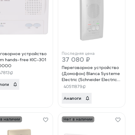
говорное устройство
Последняя цена
37 080 ₽
m hands-free KIC-301
0000
Переговорное устройство
47813
(Домофон) Blanca Systeme
Electric (Schneider Electric)
логи
алюминий, 4,5 В,
40511879
BLNDA000013, 6 шт,
13606481195248
Аналоги
 в наличии
Нет в наличии