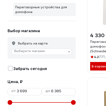
Переговорные устройства для
домофона
Выбор магазина
4 330
Перегово
Выбрать на карте
домофон 
Выберите магазин
(Schneide
настен.мо
4.2
(131)
BLNDA00
В корзи
Забрать сегодня
Цена, ₽
от
до