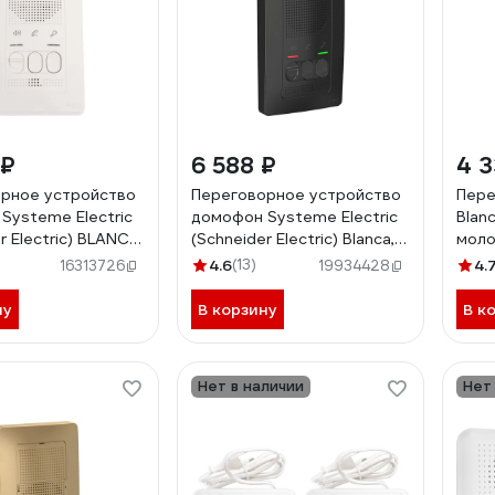
 ₽
6 588 ₽
4 3
рное устройство
Переговорное устройство
Пере
Systeme Electric
домофон Systeme Electric
Blan
r Electric) BLANCA
(Schneider Electric) Blanca,
моло
нтаж, 4,5В, белый
Антрацит, 4.5 В
монт
4.6
(13)
4.
16313726
19934428
0011
BLNDA000016
ну
В корзину
В к
Нет в наличии
Нет